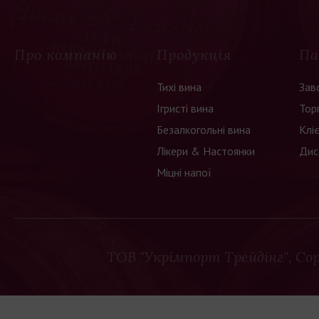
Про компанію
Продукція
Па
Тихі вина
Зав
Ігристі вина
Тор
Безалкогольні вина
Клі
Лікери & Настоянки
Дис
Міцні напої
ТОВ "Укрімпорт Трейдінг"
, Co