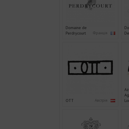
Domaine de
Do
Франція
Perdrycourt
De
Az
Ag
Австрія
ОTT
Lo