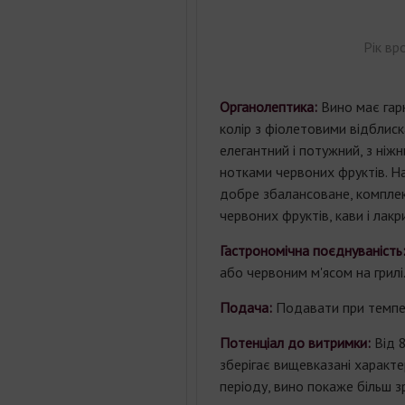
Рік вр
Органолептика:
Вино має гар
колір з фіолетовими відблис
елегантний і потужний, з ніж
нотками червоних фруктів. На
добре збалансоване, комплек
червоних фруктів, кави і лакри
Гастрономічна поєднуваність
або червоним м'ясом на грилі
Подача:
Подавати при темпер
Потенціал до витримки:
Від 8
зберігає вищевказані характе
періоду, вино покаже більш з