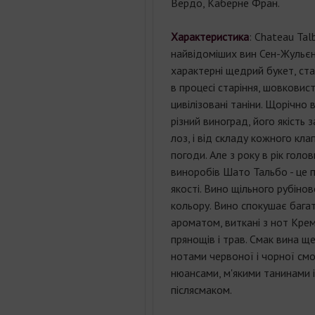
Вердо, Каберне Фран.
Характеристика
: Chateau Tal
найвідоміших вин Сен-Жульєн
характерні щедрий букет, стаб
в процесі старіння, шовковисте
цивілізовані таніни. Щорічно
різний виноград, його якість з
лоз, і від складу кожного клап
погоди. Але з року в рік голо
виноробів Шато Тальбо - це 
якості. Вино щільного рубіно
кольору. Вино спокушає бага
ароматом, виткані з нот Крем 
прянощів і трав. Смак вина щ
нотами червоної і чорної см
нюансами, м'якими танинами 
післясмаком.