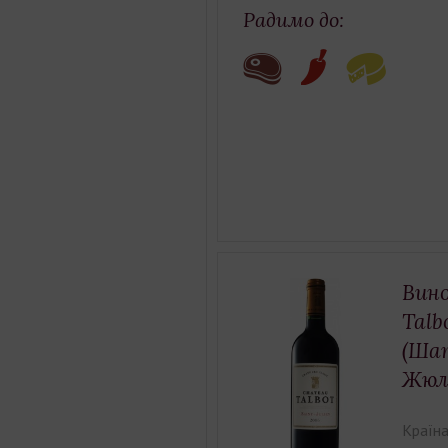
Радимо до:
Вино
Talb
(Ша
Жюл
Країна