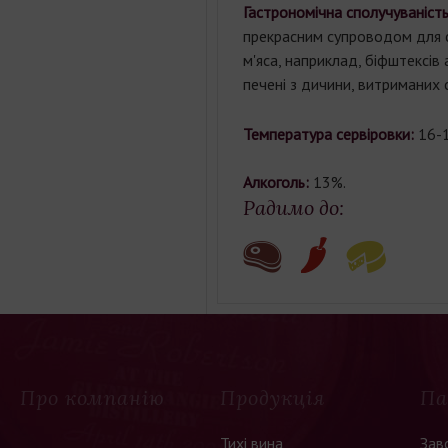
Гастрономічна сполучуваніст
прекрасним супроводом для 
м'яса, наприклад, біфштексів 
печені з дичини, витриманих с
Температура сервіровки:
16-
Алкоголь:
13%.
Радимо до:
Про компанію
Продукція
Па
Тихі вина
Зав