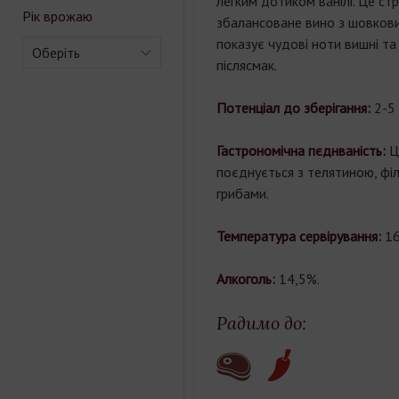
легким дотиком ванілі. Це стр
Рік врожаю
збалансоване вино з шовков
показує чудові ноти вишні та
Оберіть
післясмак.
Потенціал до зберігання:
2-5 
Гастрономічна пєднваність:
Ц
поєднується з телятиною, філ
грибами.
Температура сервірування:
16
Алкоголь:
14,5%.
Радимо до: