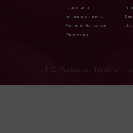
Ігристі вина
Тор
Безалкогольні вина
Клі
Лікери & Настоянки
Дис
Міцні напої
ТОВ "Укрімпорт Трейдінг"
, Co