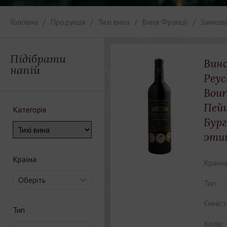
Головна
Продукція
Тихі вина
Вина Франції
Замкові
Підібрати
Вино
напій
Peyc
Bou
Пей
Категорія
Бург
эти
Країна
Країна
Оберіть
Тип:
Ємніст
Тип
Колір: