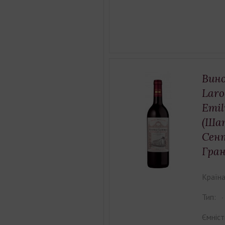
Вино
Laro
Emil
(Ша
Сен
Гран
Країна
Тип:
Ємніст