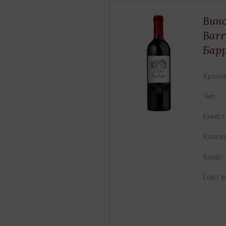
Вино
Barr
Барр
Країна
Тип:
Ємніст
Класиф
Колір:
Сорт в