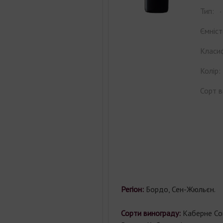
Тип:
Ємніст
Класиф
Колір:
Сорт в
Регіон:
Бордо, Сен-Жюльєн.
Сорти винограду:
Каберне Сов