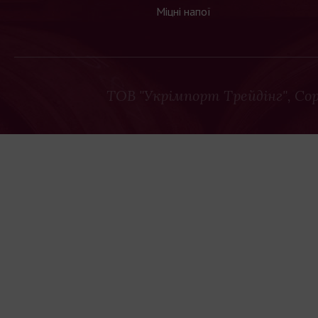
Міцні напої
ТОВ "Укрімпорт Трейдінг"
, Co