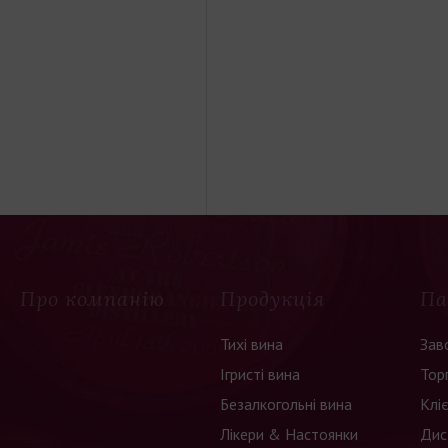
Про компанію
Продукція
Па
Тихі вина
Зав
Ігристі вина
Тор
Безалкогольні вина
Клі
Лікери & Настоянки
Дис