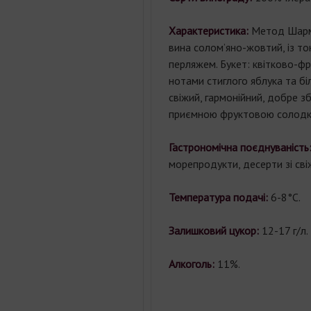
Характеристика:
Метод Шарма
вина cолом’яно-жовтий, із т
перляжем. Букет: квітково-фр
нотами стиглого яблука та біл
свіжий, гармонійний, добре зб
приємною фруктовою солодк
Гастрономічна поєднуваність
морепродукти, десерти зі св
Температура подачі:
6-8°С.
Залишковий цукор:
12-17 г/л.
Алкоголь:
11%.