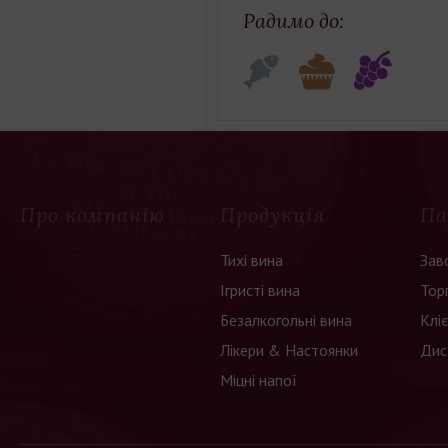
Радимо до:
Про компанію
Продукція
Па
Тихі вина
Зав
Ігристі вина
Тор
Безалкогольні вина
Клі
Лікери & Настоянки
Дис
Міцні напої