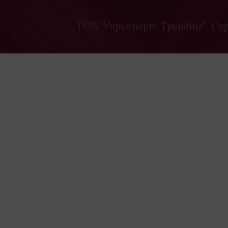
ТОВ "Укрімпорт Трейдінг"
, Co