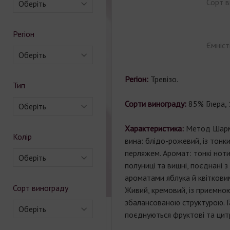
Сорт в
Оберіть
Регіон
Ємніст
Оберіть
Регіон:
Тревізо.
Тип
Сорти винограду:
85% Глера,
Оберіть
Характеристика:
Метод Шарма
Колір
вина: блідо-рожевий, із тонк
перляжем. Аромат: тонкі ноти
Оберіть
полуниці та вишні, поєднані 
ароматами яблука й квітковим
Сорт винограду
Живий, кремовий, із приємною
збалансованою структурою. 
Оберіть
поєднуються фруктові та цитр