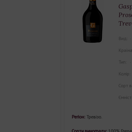
Gasp
Pros
Trev
Вид:
Країна
Тип:
Колір:
Сорт в
Ємніст
Регіон:
Тревізо.
Сорти винограду:
100% Глера