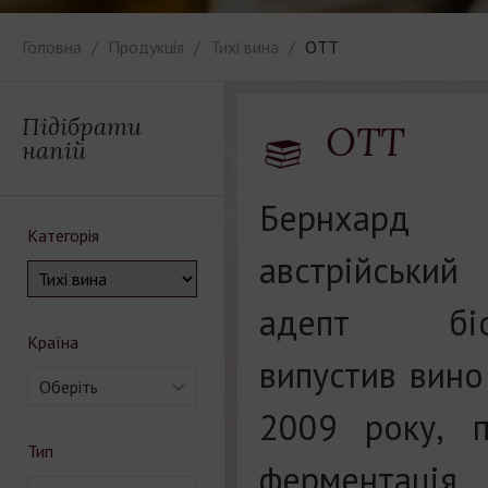
Головна
Продукція
Тихі вина
ОTT
Підібрати
ОTT
напій
Бернхард
Категорія
австрійський
адепт біод
Країна
випустив вин
Оберіть
2009 року, 
Тип
ферментація 