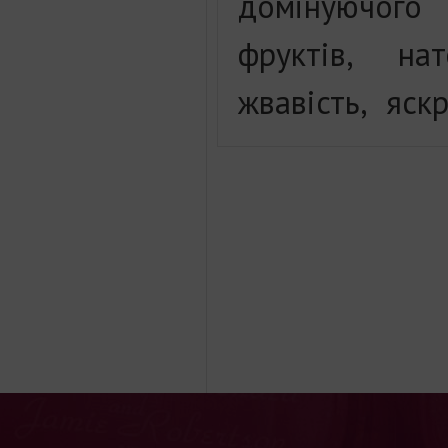
домінуючог
фруктів, на
жвавість, яск