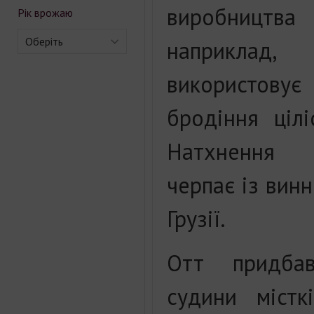
виробництв
Рік врожаю
Оберіть
наприклад,
використов
бродіння цілі
Натхнення 
черпає із винн
Грузії.
Отт придбав
судини містк