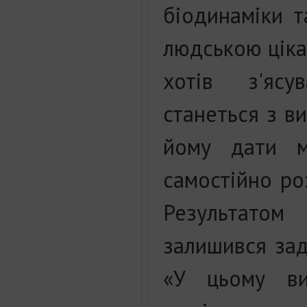
біодинаміки 
людською ціка
хотів з'ясу
станеться з в
йому дати м
самостійно ро
Результатом
залишився за
«У цьому ви