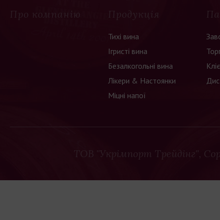
Про компанію
Продукція
Па
Тихі вина
Зав
Ігристі вина
Тор
Безалкогольні вина
Клі
Лікери & Настоянки
Дис
Міцні напої
ТОВ "Укрімпорт Трейдінг"
, Co