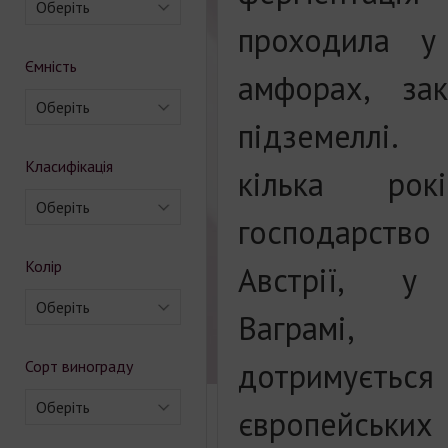
Оберіть
проходила у
Ємність
амфорах, за
Оберіть
підземеллі.
Класифікація
кілька рок
Оберіть
господарство
Колір
Австрії, у 
Оберіть
Ваграмі
дотримуєтьс
Сорт винограду
Оберіть
європейських