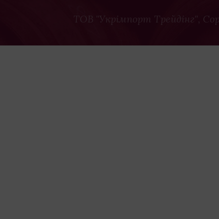
ТОВ "Укрімпорт Трейдінг"
, Co