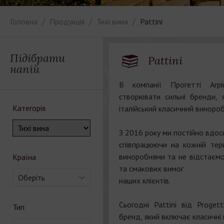
Головна
Продукція
Тихі вина
Pattini
Підібрати
Pattini
напій
В компанії Прогетті Агр
створювати сильні бренди, 
Категорія
італійський класичний винороб
З 2016 року ми постійно вдос
співпрацюючи на кожній тер
виноробнями та не відстаємо
Країна
та смакових вимог
Оберіть
наших клієнтів.
Сьогодні Pattini від Proget
Тип
бренд, який включає класичні 