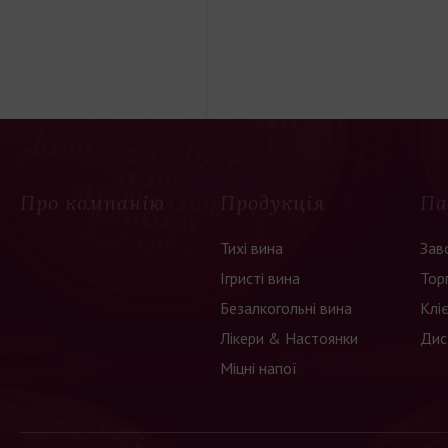
Про компанію
Продукція
Па
Тихі вина
Зав
Ігристі вина
Тор
Безалкогольні вина
Клі
Лікери & Настоянки
Дис
Міцні напої