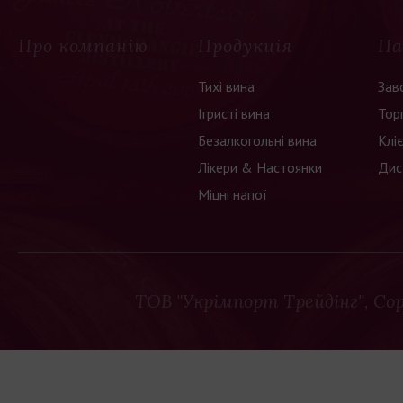
Про компанію
Продукція
Па
Тихі вина
Зав
Ігристі вина
Тор
Безалкогольні вина
Клі
Лікери & Настоянки
Дис
Міцні напої
ТОВ "Укрімпорт Трейдінг"
, Co