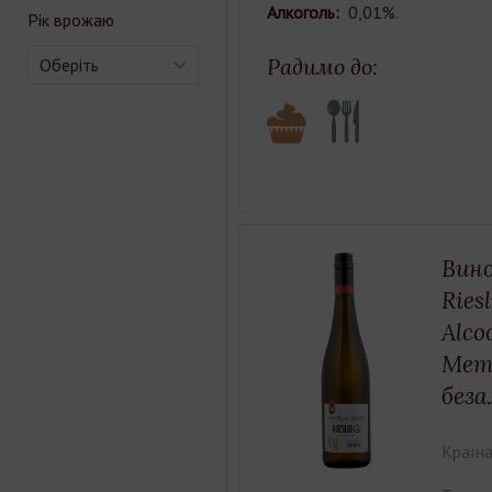
Алкоголь:
0,01%.
Рік врожаю
Радимо до:
Оберіть
Вино
Ries
Alco
Метц
беза
Країна