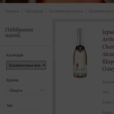
Головна
Продукція
Безалкогольні вина
Безалкогольні
Підібрати
Ігри
напій
Arth
Char
Alco
Категорія
Шар
Олк
Країна
Країна
Оберіть
Тип:
Ємніст
Тип
Колір: