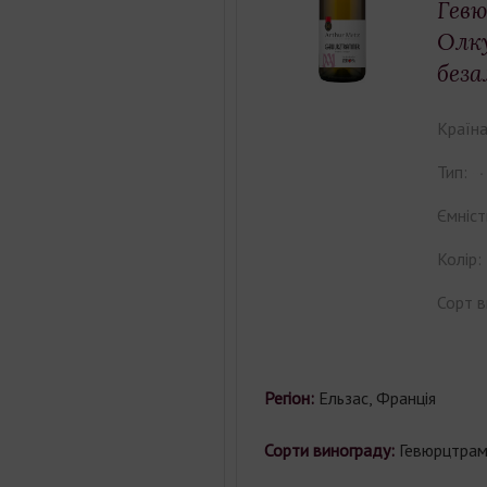
Гев
Олк
беза
Країна
Тип:
Ємніст
Колір:
Сорт в
Регіон:
Ельзас, Франція
Сорти винограду:
Гевюрцтрам