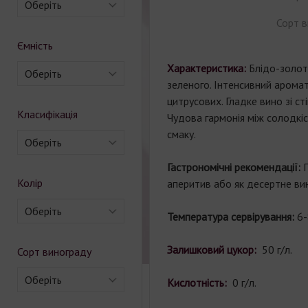
Оберіть
Сорт в
Ємність
Характеристика:
Блідо-золоти
Оберіть
зеленого. Інтенсивний аромат 
цитрусових. Гладке вино зі с
Класифікація
Чудова гармонія між солодкіс
смаку.
Оберіть
Гастрономічні рекомендації:
Колір
аперитив або як десертне ви
Оберіть
Температура сервірування:
6-
Залишковий цукор:
50 г/л.
Сорт винограду
Оберіть
Кислотність:
0 г/л.