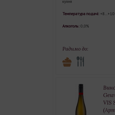
кухня
Температура подачі:
+8…+10
Алкоголь:
0,0%
Радимо до:
Вино
Gew
VIS 
(Ар