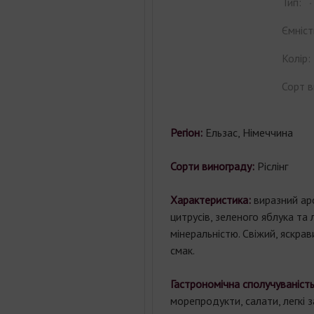
Тип:
Ємніст
Колір:
Сорт в
Регіон:
Ельзас, Німеччина
Сорти винограду:
Ріслінг
Характеристика:
виразний ар
цитрусів, зеленого яблука та
мінеральністю. Свіжий, яскра
смак.
Гастрономічна сполучуваніст
морепродукти, салати, легкі з