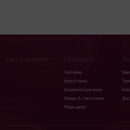
Про компанію
Продукція
Па
Тихі вина
Зав
Ігристі вина
Тор
Безалкогольні вина
Клі
Лікери & Настоянки
Дис
Міцні напої