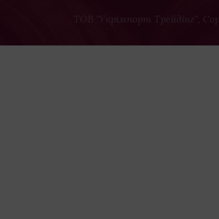
ТОВ "Укрімпорт Трейдінг"
, Co