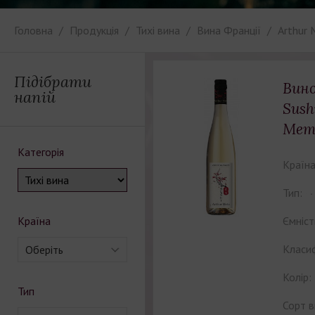
Головна
Продукція
Тихі вина
Вина Франції
Arthur 
Підібрати
Вино
напій
Sush
Мет
Категорія
Країна
Тип:
Країна
Ємніст
Класиф
Оберіть
Колір:
Тип
Сорт в