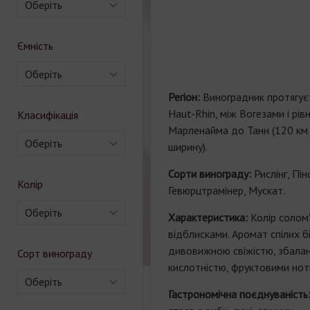
Оберіть
Ємність
Оберіть
Регіон:
Виноградник протягуєт
Haut-Rhin, між Вогезами і рів
Класифікація
Марленайма до Танн (120 км 
Оберіть
ширину).
Сорти винограду:
Рислінг, Піно
Колір
Гевюрцтрамінер, Мускат.
Оберіть
Характеристика:
Колір солом
відблисками. Аромат спілих бі
дивовижною свіжістю, збала
Сорт винограду
кислотністю, фруктовими нот
Оберіть
Гастрономічна поєднуваність