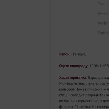
Тип:
Ємніст
Колір:
Сорт в
Регіон:
П'ємонт.
Сорти винограду:
100% Неббі
Характеристика:
Бароло з ха
Монфорте: насичене, структу
кольором. Букет глибокий — 
спеції, солодка лакриця та н
потужний і гармонійний, з до
фіналом. Етикетка: Натхнен