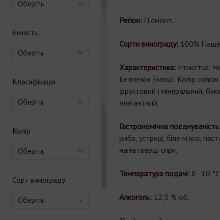
Оберіть
Регіон:
П'ємонт.
Ємність
Сорти винограду:
100% Наще
Оберіть
Характеристика:
Етикетка: Н
Безмежні Емоції. Колір солом
Класифікація
фруктовий і мінеральний, бук
Оберіть
елегантний.
Гастрономічна поєднуваність
Колір
риба, устриці, біле м’ясо, паст
напівтверді сири.
Оберіть
Температура подачі:
8–10 °C
Сорт винограду
Алкоголь:
12,5 % об.
Оберіть