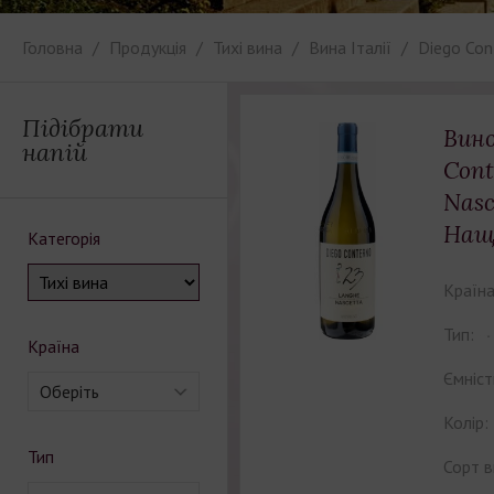
Головна
Продукція
Тихі вина
Вина Італії
Diego Con
Підібрати
Вино
напій
Cont
Nasc
Нащ
Категорія
Країна
Тип:
Країна
Ємніст
Оберіть
Колір:
Тип
Сорт в