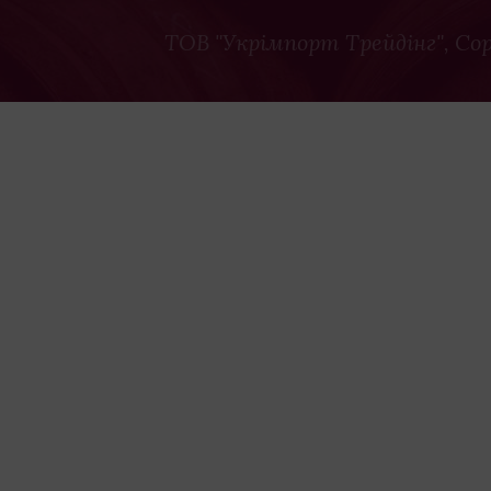
ТОВ "Укрімпорт Трейдінг"
, Co