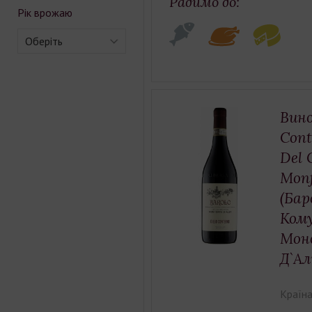
Радимо до:
Рік врожаю
Оберіть
Вино
Cont
Del 
Monf
(Бар
Кому
Мон
Д`Ал
Країна