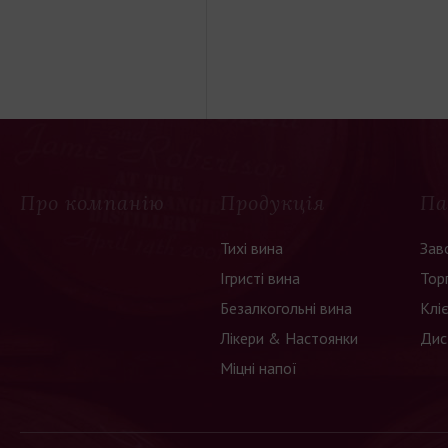
Про компанію
Продукція
Па
Тихі вина
Зав
Ігристі вина
Тор
Безалкогольні вина
Клі
Лікери & Настоянки
Дис
Міцні напої