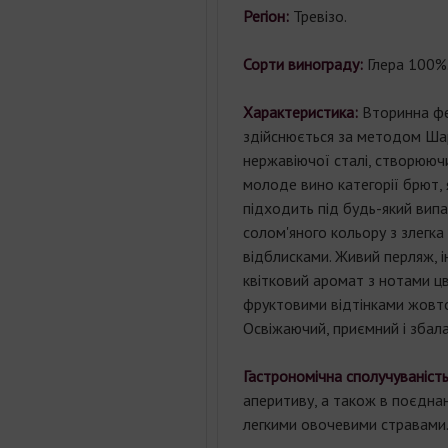
Регіон:
Тревізо.
Сорти винограду:
Глера 100%
Характеристика:
Вторинна ф
здійснюється за методом Ша
нержавіючої сталі, створюючи
молоде вино категорії брют, 
підходить під будь-який випа
солом'яного кольору з злегк
відблисками. Живий перляж, 
квітковий аромат з нотами цвіт
фруктовими відтінками жовто
Освіжаючий, приємний і збал
Гастрономічна сполучуваність
аперитиву, а також в поєднанн
легкими овочевими стравами