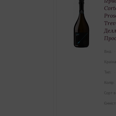
Ігри
Cort
Pros
Trev
Делл
Прос
Вид:
Країна
Тип:
Колір:
Сорт в
Ємніст