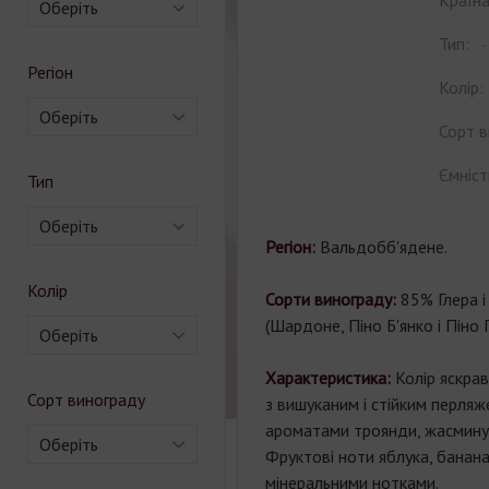
Країна
Оберіть
Тип:
Регіон
Колір:
Оберіть
Сорт в
Ємніст
Тип
Оберіть
Регіон:
Вальдобб'ядене.
Колір
Сорти винограду:
85% Глера і
(Шардоне, Піно Б'янко і Піно Г
Оберіть
Характеристика:
Колір яскрав
Сорт винограду
з вишуканим і стійким перляж
ароматами троянди, жасмину, гл
Оберіть
Фруктові ноти яблука, банана
мінеральними нотками.