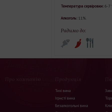
Температура сервіровки:
6-7 °
Алкоголь:
11%.
Радимо до:
Про компанію
Продукція
Па
Тихі вина
Зав
Ігристі вина
Тор
Безалкогольні вина
Клі