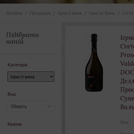
Головна
Продукція
Ігристі вина
Iгристе Вино
Corte 
Підібрати
Ігри
напій
Cort
Pros
Vald
Категорія
DOC
Делл
Про
Вид
Супе
Валь
Оберіть
Вид:
Країна