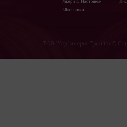
Лікери & Настоянки
Дис
Міцні напої
ТОВ "Укрімпорт Трейдінг"
, Co