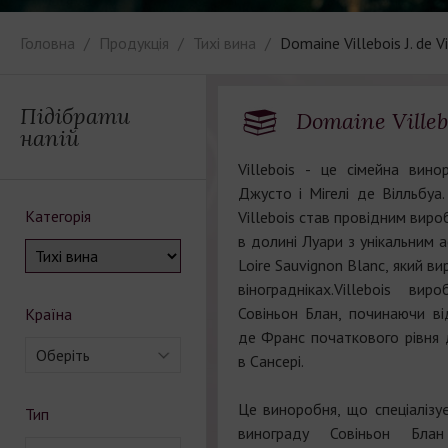
Головна
Продукція
Тихі вина
Domaine Villebois J. de Vi
Підібрати
Domaine Villeboi
напій
Villebois - це сімейна вин
Джусто і Мігелі де Вілльбуа.
Категорія
Villebois став провідним вир
в долині Луари з унікальним 
Loire Sauvignon Blanc, який в
віноградніках.Villebois ви
Совіньон Блан, починаючи ві
Країна
де Франс початкового рівня д
Оберіть
в Сансері.
Це виноробня, що спеціалізу
Тип
винограду Совіньон Бла