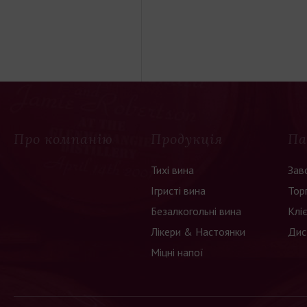
Про компанію
Продукція
Па
Тихі вина
Зав
Ігристі вина
Тор
Безалкогольні вина
Клі
Лікери & Настоянки
Дис
Міцні напої