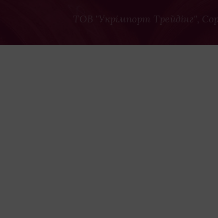
ТОВ "Укрімпорт Трейдінг"
, Co