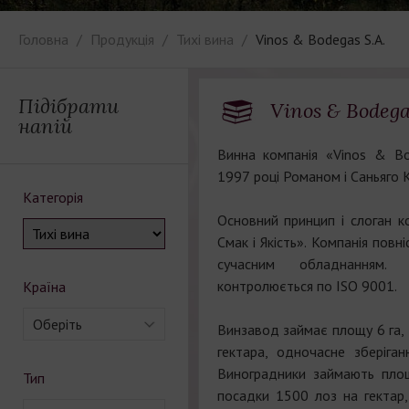
Головна
Продукція
Тихі вина
Vinos & Bodegas S.A.
Підібрати
Vinos & Bodegas
напій
Винна компанія «Vinos & B
1997 році Романом і Саньяго 
Категорія
Основний принцип і слоган к
Смак і Якість». Компанія повн
сучасним обладнанням.
контролюється по ISO 9001.
Країна
Оберіть
Винзавод займає площу 6 га, 
гектара, одночасне зберіган
Виноградники займають площ
Тип
посадки 1500 лоз на гектар