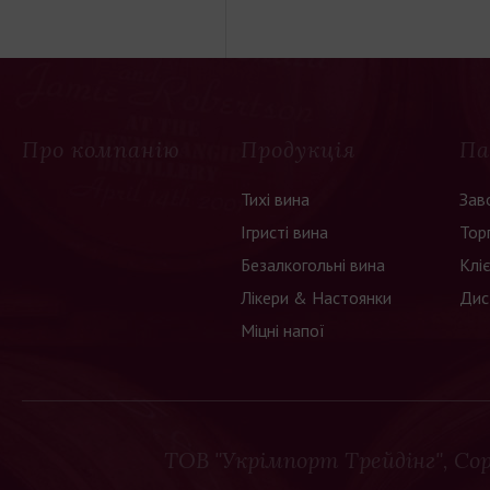
Про компанію
Продукція
Па
Тихі вина
Зав
Ігристі вина
Тор
Безалкогольні вина
Клі
Лікери & Настоянки
Дис
Міцні напої
ТОВ "Укрімпорт Трейдінг"
, Co