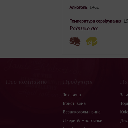
Алкоголь:
14%.
Температура сервірування:
15
Радимо до:
Про компанію
Продукція
Па
Тихі вина
Зав
Ігристі вина
Тор
Безалкогольні вина
Клі
Лікери & Настоянки
Дис