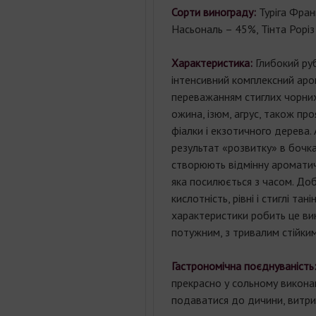
Сорти винограду:
Туріга Фран
Насьональ – 45%, Тінта Роріз
Характеристика:
Глибокий ру
інтенсивний комплексний аро
переважанням стиглих чорних 
ожина, ізюм, агрус, також про
фіалки і екзотичного дерева. 
результат «розвитку» в бочках
створюють відмінну ароматич
яка посилюється з часом. До
кислотність, рівні і стиглі танін
характеристики робить це ви
потужним, з тривалим стійким
Гастрономічна поєднуваність
прекрасно у сольному викона
подаватися до дичини, витри