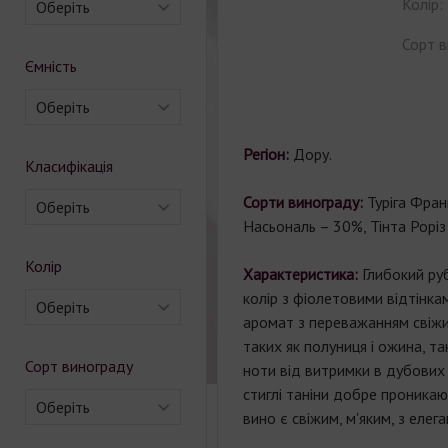
Колір:
Оберіть
Сорт в
Ємність
Оберіть
Регіон:
Дору.
Класифікація
Сорти винограду:
Туріга Фран
Оберіть
Насьональ – 30%, Тінта Роріз
Колір
Характеристика:
Глибокий ру
колір з фіолетовими відтінка
Оберіть
аромат з переважанням свіжи
таких як полуниця і ожина, т
Сорт винограду
ноти від витримки в дубових б
стиглі таніни добре проникаю
Оберіть
вино є свіжим, м'яким, з елег