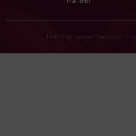
Міцні напої
ТОВ "Укрімпорт Трейдінг"
, Co