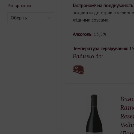
Рік врожаю
Гастрономічна поєднуваність
подавати до страв з червоног
Оберіть
ягідними соусами.
Алкоголь:
13,5%.
Температура сервірування:
15
Радимо до:
Вино
Ram
Rese
Velh
(Дор