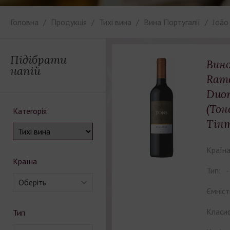
Головна
Продукція
Тихі вина
Вина Португалії
João
Підібрати
Вино
напій
Ramo
Duor
(Тон
Категорія
Тінт
Країна
Країна
Тип:
Оберіть
Ємніст
Класиф
Тип