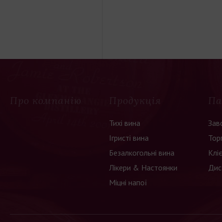
Про компанію
Продукція
Па
Тихі вина
Зав
Ігристі вина
Тор
Безалкогольні вина
Клі
Лікери & Настоянки
Дис
Міцні напої