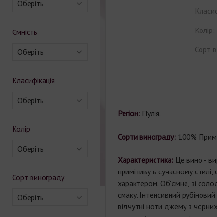
Оберіть
Класиф
Колір:
Ємність
Сорт в
Оберіть
Класифікація
Оберіть
Регіон:
Пулія.
Колір
Сорти винограду:
100% Примі
Оберіть
Характеристика:
Це вино - ви
примітиву в сучасному стилі, 
Сорт винограду
характером. Об'ємне, зі сол
смаку. Інтенсивний рубіновий 
Оберіть
відчутні ноти джему з чорних