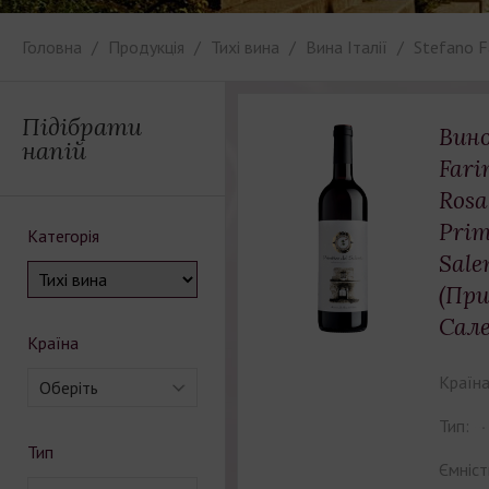
Головна
Продукція
Тихі вина
Вина Італії
Stefano F
Підібрати
Вино
напій
Fari
Rosa
Prim
Категорія
Sale
(При
Сал
Країна
Країна
Оберіть
Тип:
Тип
Ємніст