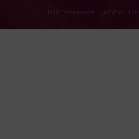
ТОВ "Укрімпорт Трейдінг"
, Co