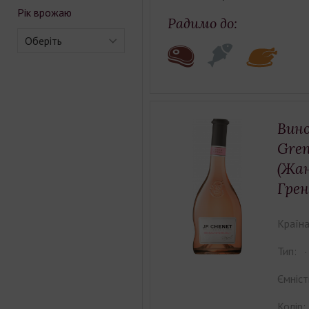
Рік врожаю
Радимо до:
Оберіть
Вино
Gren
(Жа
Грен
Країна
Тип:
Ємніст
Колір: