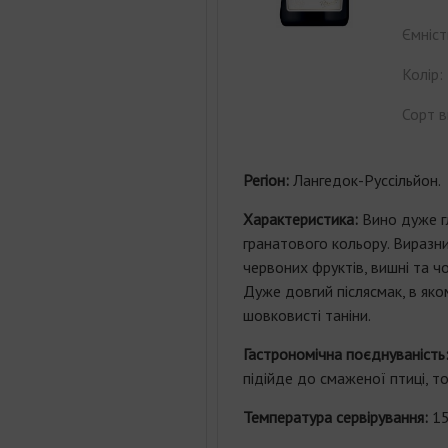
Ємніст
Колір:
Сорт в
Регіон:
Лангедок-Руссільйон.
Характеристика:
Вино дуже г
гранатового кольору. Виразн
червоних фруктів, вишні та ч
Дуже довгий післясмак, в яком
шовковисті таніни.
Гастрономічна поєднуваність
підійде до смаженої птиці, тоф
Температура сервірування:
15