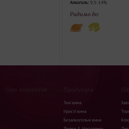
Алкоголь:
9,5-14%.
Радимо до:
Про компанію
Продукція
Па
Тихі вина
Зав
Ігристі вина
Тор
Безалкогольні вина
Клі
Лікери & Настоянки
Дис