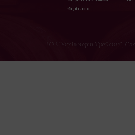
Міцні напої
ТОВ "Укрімпорт Трейдінг"
, Co