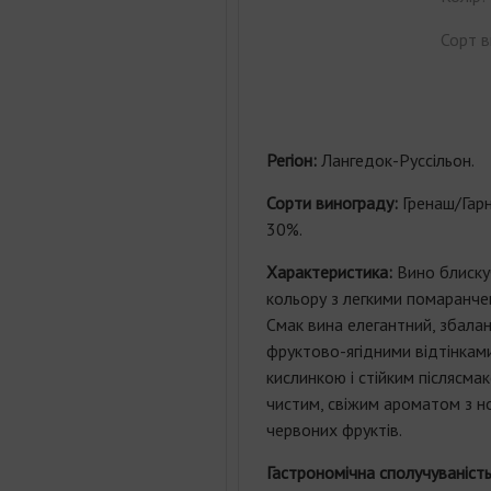
Сорт в
Регіон:
Лангедок-Руссільон.
Сорти винограду:
Гренаш/Гар
30%.
Характеристика:
Вино блиску
кольору з легкими помаранче
Смак вина елегантний, збалан
фруктово-ягідними відтінкам
кислинкою і стійким післясма
чистим, свіжим ароматом з но
червоних фруктів.
Гастрономічна сполучуваніст