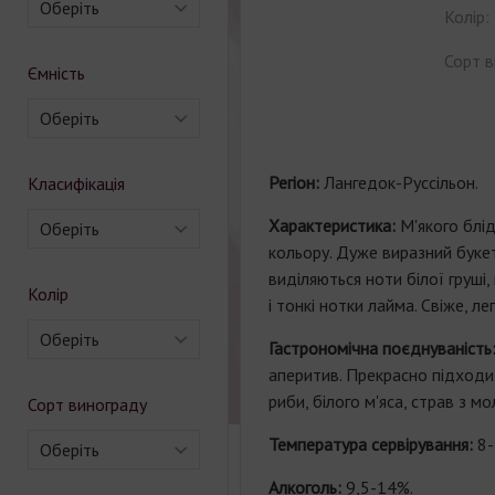
Оберіть
Колір:
Сорт в
Ємність
Оберіть
Регіон:
Лангедок
-
Руссільон
.
Класифікація
Характеристика:
М'якого блі
Оберіть
кольору. Дуже виразний букет
виділяються ноти білої груші,
Колір
і тонкі нотки лайма. Свіже, лег
Оберіть
Гастрономічна поєднуваність
аперитив. Прекрасно підход
риби, білого м'яса, страв з мо
Сорт винограду
Температура сервірування:
8-
Оберіть
Алкоголь:
9,5-14%.