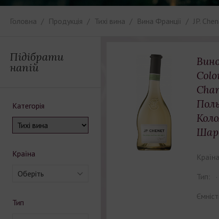
Головна
Продукція
Тихі вина
Вина Франції
JP. Che
Підібрати
Вино
напій
Colo
Cha
Пол
Категорія
Кол
Шар
Країна
Країна
Оберіть
Тип:
Ємніст
Тип