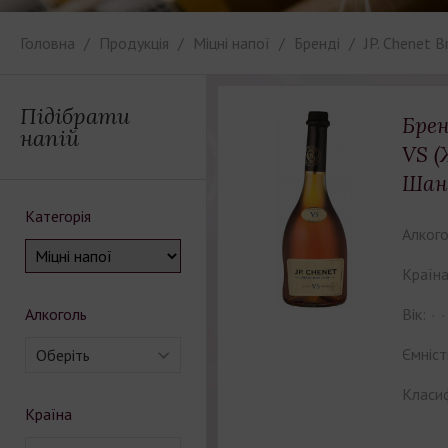
Головна
Продукція
Міцні напої
Бренді
JP. Chenet B
Підібрати
Брен
напій
VS (
Шан
Категорія
Алкого
Країна
Алкоголь
Вік:
Ємніст
Оберіть
Класиф
Країна