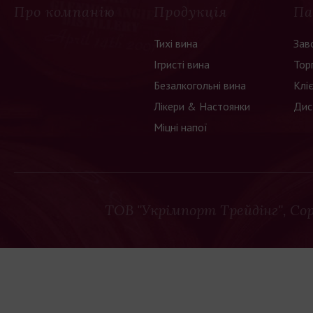
Про компанію
Продукція
Па
Тихі вина
Зав
Ігристі вина
Тор
Безалкогольні вина
Клі
Лікери & Настоянки
Дис
Міцні напої
ТОВ "Укрімпорт Трейдінг"
, Co