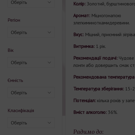
Оберіть
Колір:
Золотий, бурштинового 
Аромат:
Міцногонапою
Регіон
злегкиминоткамидеревини.
Оберіть
Вкус:
Міцний, приємний зігрів
Витримка:
1 рік.
Вік
Рекомендації подачі:
Чудове 
Оберіть
лонги або довершить смак стр
Рекомендована температура 
Ємність
Температура зберігання:
15-2
Оберіть
Потенціал:
кілька років у зап
Класифікація
Вміст алкоголю:
36%.
Оберіть
Радимо до: