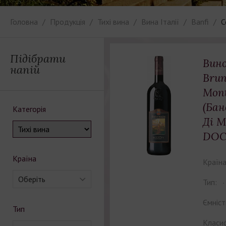
Головна
Продукція
Тихі вина
Вина Італії
Banfi
С
Підібрати
Вино
напій
Brun
Mon
(Бан
Категорія
Ді 
DOC
Країна
Країна
Оберіть
Тип:
Ємніст
Тип
Класиф