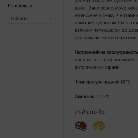
аромат з багатим букетом і 
Рік врожаю
ванілі. Вино повне, м'яке, ок
інтенсивне у смаку, з нотами л
Оберіть
помітним гудроном. Елегантне
великим потенціалом до довг
при бажанні можна пити вже 
Гастрономічна сполучуваніст
поєднується з червоним м'яс
витриманими сирами.
Температура подачі:
18°С.
Алкоголь:
13,5%.
Радимо до: