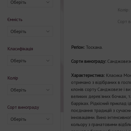
Оберіть
Колір:
Ємність
Сорт в
Оберіть
Регіон:
Тоскана.
Класифікація
Оберіть
Сорти винограду:
Санджовез
Характеристика:
Класика Мон
Колір
отримано з відібраних в гос
клонів сорту Санджовезе і ви
Оберіть
великих дерев'яних бочках, т
барріках. Рідкісний приклад і
Сорт винограду
поєднання традицій з сучасни
інноваціями. Вино інтенсивно
Оберіть
кольору з гранатовими відбл