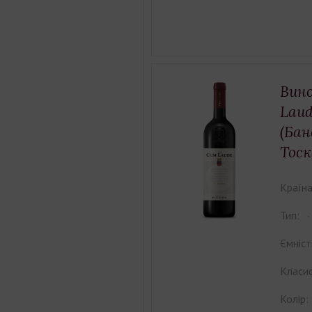
Вино
Laud
(Бан
Тоск
Країна
Тип:
Ємніст
Класиф
Колір: