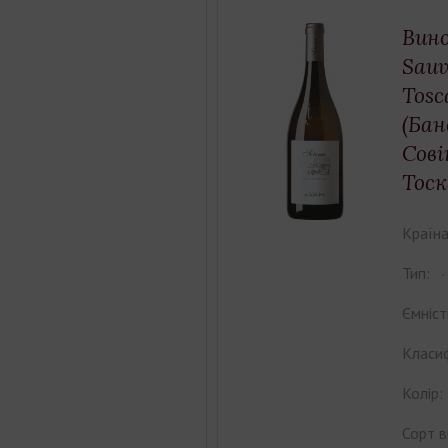
Вино
Sauv
Tosc
(Бан
Сові
Тоск
Країна
Тип:
Ємніст
Класиф
Колір:
Сорт в