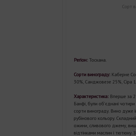
Сорт в
Регіон:
Тоскана.
Сорти винограду:
Каберне Со
30%, Санджовезе 25%, Сіра 
Характеристика:
Вперше за 25
Банфі, були об'єднані чотир
сорти винограду. Вино дуже 
рубінового кольору. Складни
ожини, сливового джему, вишні
відтінками маслин і тютюну. 