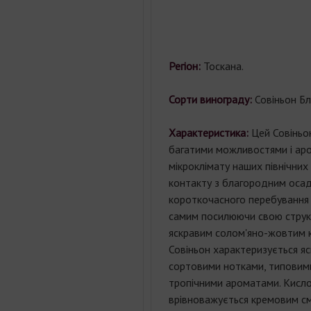
Регіон:
Тоскана.
Сорти винограду:
Совіньон Бл
Характеристика:
Цей Совіньон
багатими можливостями і ар
мікроклімату наших північних 
контакту з благородним осад
короткочасного перебування 
самим посилюючи свою струк
яскравим солом'яно-жовтим 
Совіньон характеризується 
сортовими нотками, типовими
тропічними ароматами. Кисло
врівноважується кремовим с