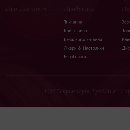
Про компанію
Продукція
Па
Тихі вина
Зав
Ігристі вина
Тор
Безалкогольні вина
Клі
Лікери & Настоянки
Дис
Міцні напої
ТОВ "Укрімпорт Трейдінг"
, Co