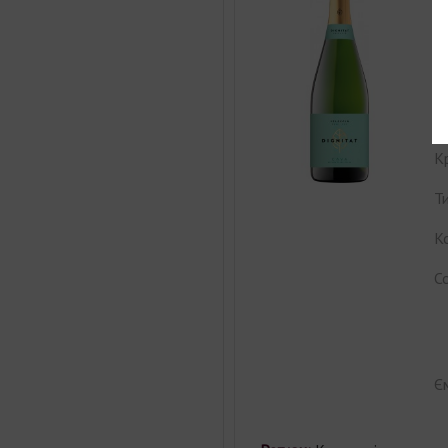
D
S
К
В
К
Ти
Ко
С
Єм