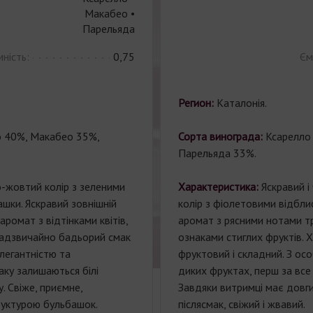
Макабео •
Парельяда
ність:
0,75
Єм
Регион:
Каталонія.
 40%, Макабео 35%,
Сорта винограда:
Ксарелло
Парельяда 33%.
-жовтий колір з зеленими
Характеристика:
Яскравий і
ашки. Яскравий зовнішній
колір з фіолетовими відблис
аромат з відтінками квітів,
аромат з рясними нотами тро
 Надзвичайно бадьорий смак
ознаками стиглих фруктів. 
легантністю та
фруктовий і складний. З о
аку залишаються білі
диких фруктах, перш за все 
. Свіже, приємне,
Завдяки витримці має довги
руктурою бульбашок.
післясмак, свіжий і жвавий.