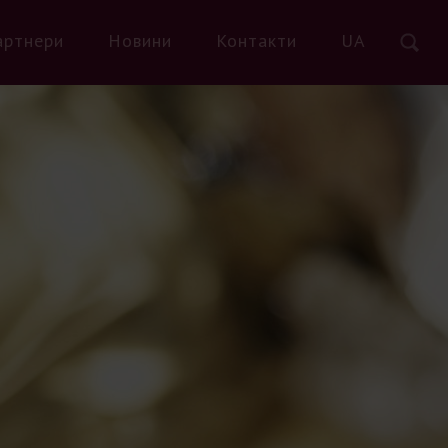
артнери
Новини
Контакти
UA