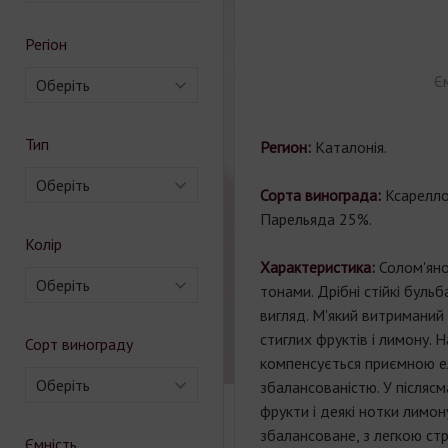
Регіон
Єм
Оберіть
Тип
Регион:
Каталонія.
Оберіть
Сорта винограда:
Ксарелло
Парельяда 25%.
Колір
Характеристика:
Солом'яно
Оберіть
тонами. Дрібні стійкі бульб
вигляд. М'який витриманий 
стиглих фруктів і лимону.
Сорт винограду
компенсується приємною е
Оберіть
збалансованістю. У післясм
фрукти і деякі нотки лимону
збалансоване, з легкою ст
Ємність