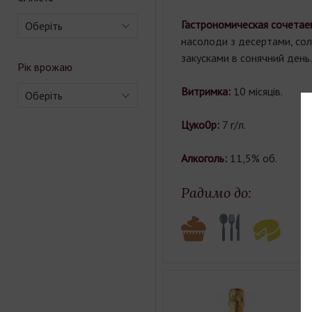
Гастрономическая сочетае
Оберіть
насолоди з десертами, с
закусками в сонячний день.
Рік врожаю
Витримка:
10 місяців.
Оберіть
Цуко0р:
7 г/л.
Алкоголь:
11,5% об.
Радимо до:
І