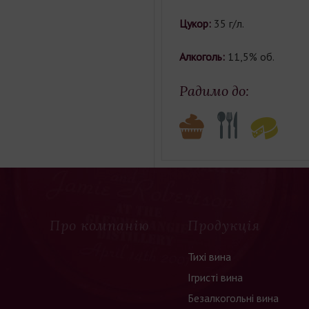
Цукор:
35 г/л.
Алкоголь:
11,5% об.
Радимо до:
Про компанію
Продукція
Тихі вина
Ігристі вина
Безалкогольні вина