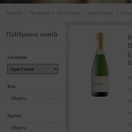
Головна
Продукція
Ігристі вина
Iгристе Вино
Josep
Підібрати напій
І
D
(
Категорія
Б
В
Вид
К
Оберіть
Ти
Ко
Країна
С
Оберіть