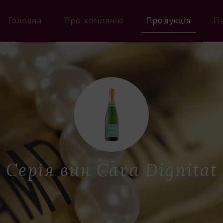
Головна
Про компанію
Продукція
П
Серія вин Cava Dignitat