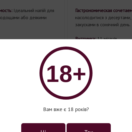
мость:
Ідеальний напій для
Гастрономическая сочетае
олодощами або деякими
насолодитися з десертами
закусками в сонячний день.
Витримка:
11 місяців.
Цуко0р:
7 г/л.
18+
Алкоголь:
11,5% об.
Радимо до:
Вам вже є 18 років?
гристе вино