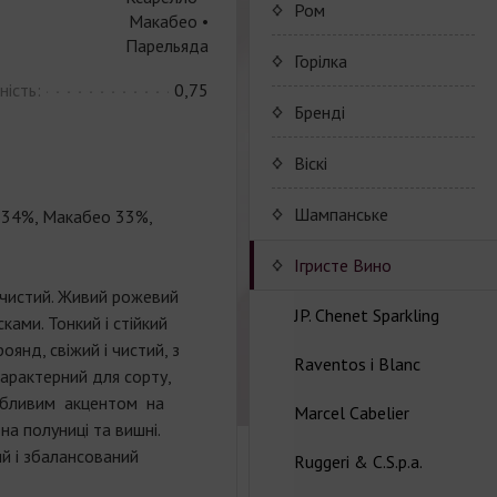
Коньяк Camus
Porto Valdouro
Ром
Макабео •
Парельяда
Серия портвейнов
NavyIsland Rum
Горілка
Porto Valdouro
ність:
0,75
Ром серии Navy Island
Бренді
JP. Chenet Brandy
Віскі
JP. Chenet Brandy
Шампанське
 34%, Макабео 33%,
Champagne Drappier
Iгристе Вино
 чистий. Живий рожевий
Шампанское Drappier
JP. Chenet Sparkling
ками. Тонкий і стійкий
янд, свіжий і чистий, з
Шампанское Drappier
Raventos i Blanc
Серия JP. Chenet
Характерний для сорту,
серии Millesime
Sparkling
собливим акцентом на
Marcel Cabelier
Вина серии Raventos i
на полуниці та вишні.
Шампанское серії Brut
Серия JP. Chenet Ice
Blanc
й і збалансований
Nature
Ruggeri & C.S.p.a.
Edition
Marcel Cabelier
Cremant