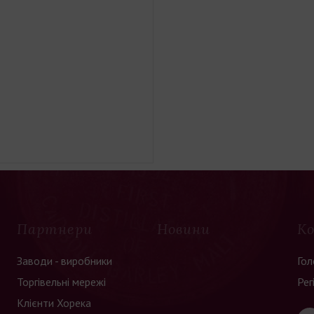
Партнери
Новини
К
Заводи - виробники
Гол
Торгівельні мережі
Рег
Клієнти Хорека