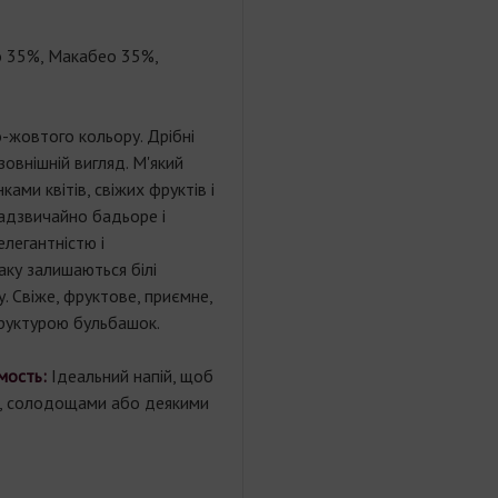
 35%, Макабео 35%,
-жовтого кольору. Дрібні
зовнішній вигляд. М'який
ами квітів, свіжих фруктів і
надзвичайно бадьоре і
легантністю і
аку залишаються білі
у. Свіже, фруктове, приємне,
труктурою бульбашок.
мость:
Ідеальний напій, щоб
, солодощами або деякими