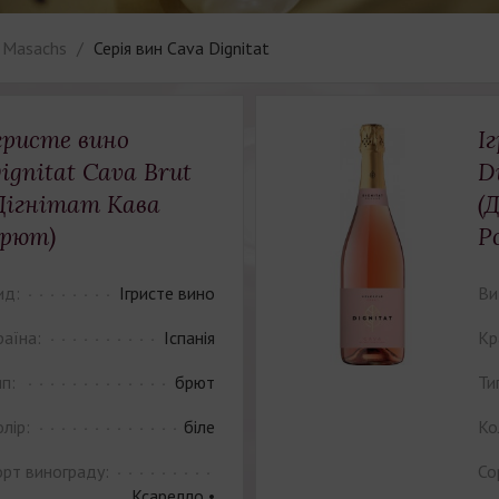
 Masachs
Серія вин Cava Dignitat
гристе вино
І
ignitat Cava Brut
D
Дігнітат Кава
(
рют)
Р
ид:
Ігристе вино
Ви
раїна:
Іспанія
Кр
п:
брют
Ти
лір:
біле
Ко
орт винограду:
Со
Ксарелло •