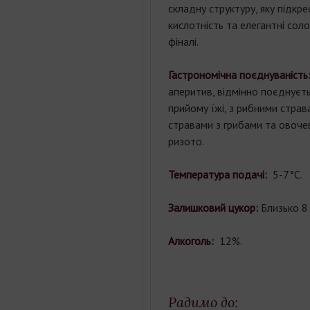
складну структуру, яку підкр
кислотність та елегантні сол
фіналі.
Гастрономічна поєднуваність
аперитив, відмінно поєднуєть
прийому їжі, з рибними страва
стравами з грибами та овоче
ризото.
Температура подачі:
5-7°С.
Залишковий цукор:
Близько 8 
Алкоголь:
12%.
Радимо до: