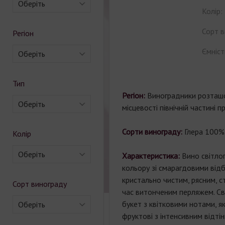
Оберіть
Колір:
Сорт в
Регіон
Ємніст
Оберіть
Тип
Регіон:
Виноградники розташо
Оберіть
місцевості північній частині пр
Сорти винограду:
Глера 100%
Колір
Оберіть
Характеристика:
Вино світлог
кольору зі смарагдовими від
кристально чистим, рясним, с
Сорт винограду
час витонченим перляжем. Св
букет з квітковими нотами, я
Оберіть
фруктові з інтенсивним відті