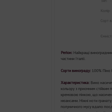
Тип:
Колір:
Сорт в
Ємніст
Регіон:
Найкращі виноградники
частини Італії.
Сорти винограду:
100% Піно 
Характеристика:
Вино насиче
кольору з приємним стійким 
кремовою пінкою, що насиче
нюансами. Ніжні ноти гранату
полуничного мусу вдало поє