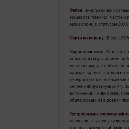
Регіон:
Виноградники розташо
місцевості північної частини п
межах зони зі статусом D.O.C
Сорти винограду:
Глера 100%
Характеристика:
Вино світло
кольору зі смарагдовими відб
витонченим, але стійким пер
ароматі відчутні квіткові ноти
переростають в інтенсивний 
зелених яблук і груші сорту Ві
витончений і живий смак, пре
збалансований і з довгим піс
Гастрономічна сполучуваніст
аперитив, а також у супровод
поєднується як із рибними, та