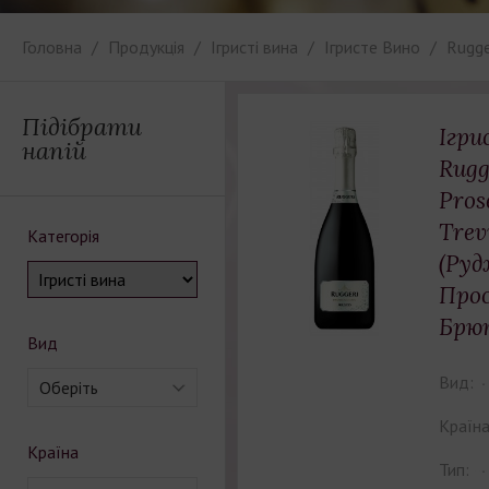
Головна
Продукція
Ігристі вина
Iгристе Вино
Rugger
Підібрати
Ігри
напій
Rugg
Pros
Trev
Категорія
(Руд
Прос
Брю
Вид
Вид:
Оберіть
Країна
Країна
Тип: