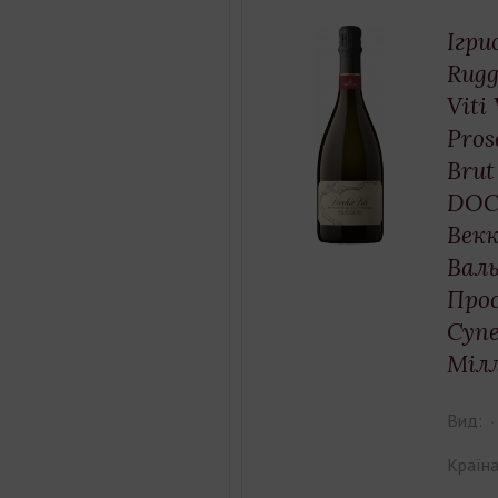
Ігри
Rugg
Viti
Pros
Brut
DOC
Векк
Валь
Про
Суп
Міл
Вид:
Країна