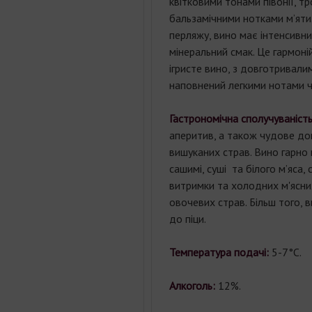
квітковими тонами півонії, т
бальзамічними нотками м’яти.
перляжу, вино має інтенсивни
мінеральний смак. Це гармоні
ігристе вино, з довготривали
наповнений легкими нотами ч
Гастрономічна сполучуваність
аперитив, а також чудове д
вишуканих страв. Вино гарно
сашимі, суші та білого м’яса, 
витримки та холодних м'ясни
овочевих страв. Більш того, 
до піци.
Температура подачі:
5-7°С.
Алкоголь:
12%.