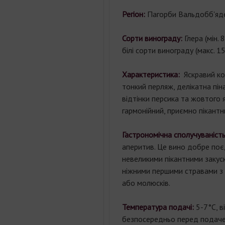
Регіон:
Пагорби Вальдобб'яде
Сорти винограду:
Глера (мін. 
білі сорти винограду (макс. 15
Характеристика:
Яскравий ко
тонкий перляж, делікатна піна
відтінки персика та жовтого я
гармонійний, приємно пікантн
Гастрономічна сполучуваніст
аперитив. Це вино добре поє
невеликими пікантними закуск
ніжними першими стравами з б
або молюсків.
Температура подачі:
5-7°C, в
безпосередньо перед подаче