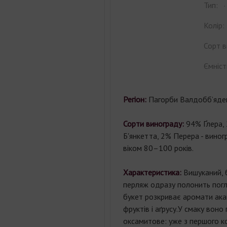
Тип:
Колір:
Сорт в
Ємніст
Регіон:
Пагорби Валдобб’яден
Сорти винограду:
94% Ґлера,
Б'янкетта, 2% Перера - виног
віком 80–100 років.
Характеристика:
Вишуканий, 
перляж одразу полонить погл
букет розкриває аромати акаці
фруктів і аґрусу.У смаку воно
оксамитове: уже з першого к