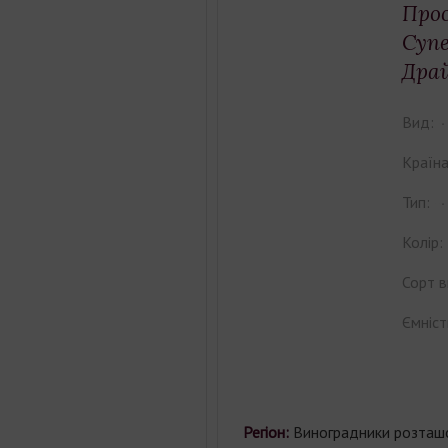
Про
Супе
Драй
Вид:
Країна
Тип:
Колір:
Сорт в
Ємніст
Регіон:
Виноградники розташо