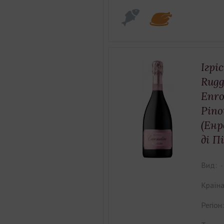
Ігрі
Rugg
Enro
Pino
(Енр
ді П
Вид:
Країна
Регіон: