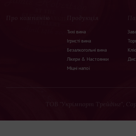
Про компанію
Продукція
Па
Тихі вина
Зав
Ігристі вина
Тор
Безалкогольні вина
Клі
Лікери & Настоянки
Дис
Міцні напої
ТОВ "Укрімпорт Трейдінг"
, Co