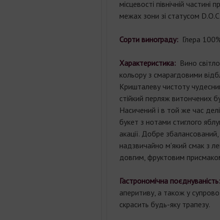
місцевості північній частині пр
межах зони зі статусом D.O.C
Сорти винограду:
Глера 100%
Характеристика:
Вино світло
кольору з смарагдовими відб
Кришталеву чистоту чудесн
стійкий перляж витончених б
Насичений і в той же час дел
букет з нотами стиглого яблук
акації. Добре збалансований, 
надзвичайно м'який смак з ле
довгим, фруктовим присма
Гастрономічна поєднуваність
аперитиву, а також у супровод
скрасить будь-яку трапезу.