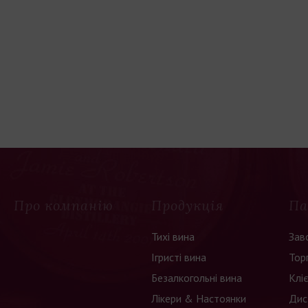
Про компанію
Продукція
Па
Тихі вина
Зав
Ігристі вина
Тор
Безалкогольні вина
Клі
Лікери & Настоянки
Дис