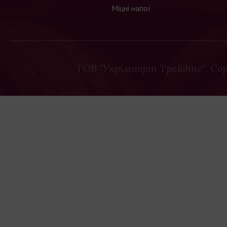
Міцні напої
ТОВ "Укрімпорт Трейдінг"
, Co