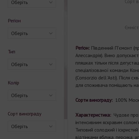
Сорт в
Оберіть
Регіон
Ємніст
Оберіть
Регіон:
Південний П'ємонт (про
Тип
Алессандрія). Вино допускаєт
пляшках тільки після дегустаці
Оберіть
спеціалізованої команди Конс
(Consorzio dell 'Asti). Після с
Колір
для споживача поміщають на
Оберіть
Сорти винограду:
100% Моска
Сорт винограду
Характеристика:
Чудове про
інтенсивним яскравим солом'
Оберіть
Типовий солодкий і іскристий
відтінками яблука, персика, а