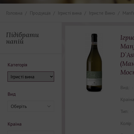
Головна
Продукція
Ігристі вина
Iгристе Вино
Manfr
Підібрати
Ігри
напій
Manf
D`A
(Ма
Категорія
Моск
Вид:
Вид
Країна
Оберіть
Тип:
Колір:
Країна