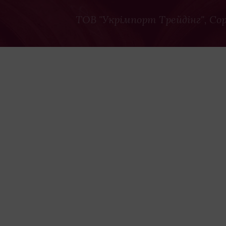
ТОВ "Укрімпорт Трейдінг"
, Co