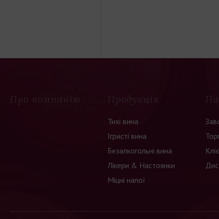
Про компанію
Продукція
Па
Тихі вина
Зав
Ігристі вина
Тор
Безалкогольні вина
Клі
Лікери & Настоянки
Дис
Міцні напої