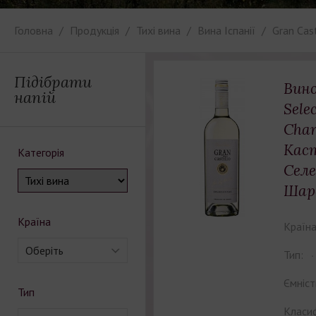
Головна
Продукція
Тихі вина
Вина Іспанії
Gran Cast
Підібрати
Вино
напій
Sele
Char
Кас
Категорія
Сел
Шар
Країна
Країна
Оберіть
Тип:
Ємніст
Тип
Класиф