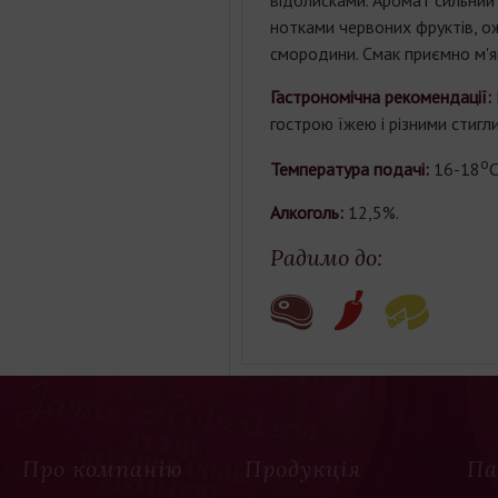
відблисками. Аромат сильний 
нотками червоних фруктів, ож
смородини. Смак приємно м'я
Гастрономічна рекомендації:
гострою їжею і різними стигл
o
Температура подачі:
16-18
С
Алкоголь:
12,5%.
Радимо до:
Про компанію
Продукція
Па