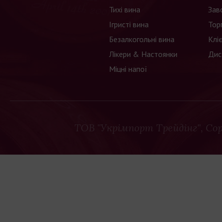
Тихі вина
Зав
Ігристі вина
Тор
Безалкогольні вина
Клі
Лікери & Настоянки
Дис
Міцні напої
ТОВ "Укрімпорт Трейдінг"
, Co