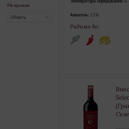
Температура сервірування:
6-
Рік врожаю
Алкоголь:
12%.
Оберіть
Радимо до:
Вино
Sele
(Гра
Сел
Країна