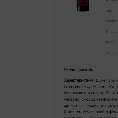
Тип:
Ємніст
Класиф
Колір:
Сорт в
Регіон:
Валенсія.
Характеристика:
Дуже приємн
інтенсивним ароматом і м'яки
солодкуватим смаком. Свіжі я
червоної смородини формую
аромат, а в смаку домінують 
Колір темно червоний, з фіо