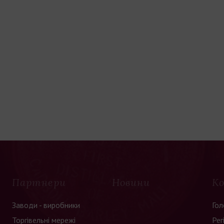
Партнери
Новини
К
Заводи - виробники
Гол
Торгівельні мережі
Рег