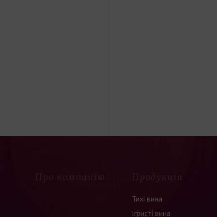
Про компанію
Продукція
Тихі вина
Ігристі вина