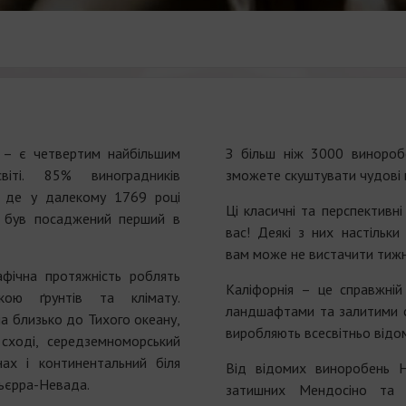
 – є четвертим найбільшим
З більш ніж 3000 виноро
іті. 85% виноградників
зможете скуштувати чудові в
, де у далекому 1769 році
Ці класичні та перспективн
 був посаджений перший в
вас! Деякі з них настільк
вам може не вистачити тижня
афічна протяжність роблять
Каліфорнія – це справжній
кою ґрунтів та клімату.
ландшафтами та залитими 
а близько до Тихого океану,
виробляють всесвітньо відом
 сході, середземноморський
нах і континентальний біля
Від відомих виноробень 
Сьєрра-Невада.
затишних Мендосіно та 