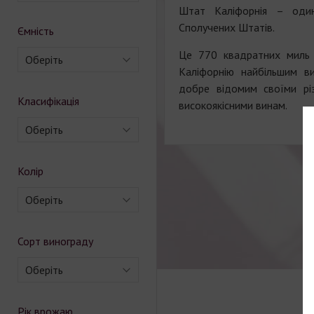
Штат Каліфорнія – один 
Сполучених Штатів.
Ємність
Це 770 квадратних миль 
Оберіть
Каліфорнію найбільшим ви
добре відомим своїми рі
Класифікація
високоякісними винам.
Оберіть
Колір
Оберіть
Сорт винограду
Оберіть
Рік врожаю