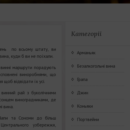
Категорії
бень по всьому штату, ви
Арманьяк
ина, куди б ви не поїхали.
Безалкогольні вина
і винні маршрути порадують
и сповнені виноробнями, що
JP. Chenet Alcohol Free
Грапа
 щоб відвідати їх усі.
Arthur Merz Alcohol Free
Wine Series JP. Chenet
 винний рай з буколічними
Джин
Alcohol Free
сонцем виноградниками, де
Appalina Alcohol Free
Wine series Arthur Metz
Коньяки
і вина.
Alcohol Free
Wine series Appalina
Напи та Сономи до більш
Maison Camus
Портвейни
Alcohol Free
Центрального узбережжя,