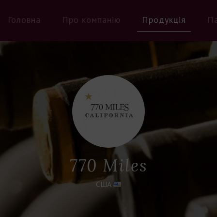
Головна
Про компанію
Продукція
П
770 Miles
США