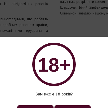
навчіться розрізняти королів
із найвідоміших регіонів
Шардоне, Білий Зінфандел
Совіньйон, завдяки нашому 
виноградників, що роблять
норобним регіоном країни,
зноманітними теруарами та
18+
Вам вже є 18 років?
Вино серії 770 Miles