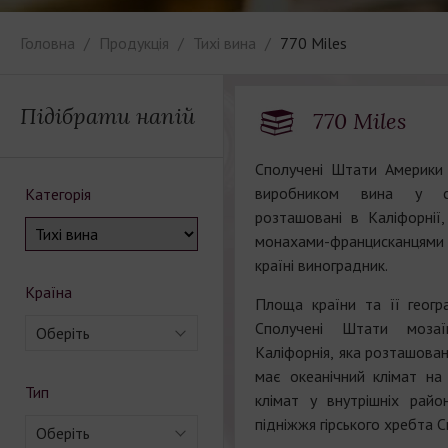
Головна
Продукція
Тихі вина
770 Miles
Підібрати напій
770 Miles
Сполучені Штати Америки
виробником вина у св
Категорія
розташовані в Каліфорнії
монахами-францисканцями
країні виноградник.
Країна
Площа країни та її геогр
Сполучені Штати мозаї
Оберіть
Каліфорнія, яка розташован
має океанічний клімат на
Тип
клімат у внутрішніх райо
підніжжя гірського хребта 
Оберіть