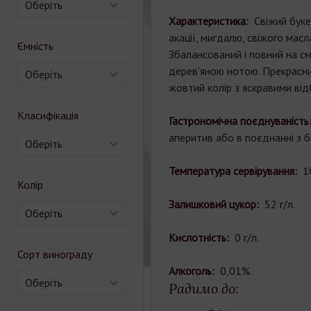
Оберіть
Характеристика:
Свіжий буке
акації, мигдалю, свіжого масла 
Ємність
Збалансований і повний на с
дерев'яною
нотою. Прекрасн
Оберіть
жовтий колір з яскравими від
Класифікація
Гастрономічна поєднуваніст
аперитив або в поєднанні з б
Оберіть
Температура сервірування:
1
Колір
Залишковий цукор:
52 г/л.
Оберіть
Кислотність:
0 г/л.
Сорт винограду
Алкоголь:
0,01%.
Оберіть
Радимо до: