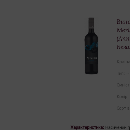
Вино
Merl
(Апп
Беза
Країна
Тип:
Ємніст
Колір:
Сорт в
Характеристика:
Насичений 