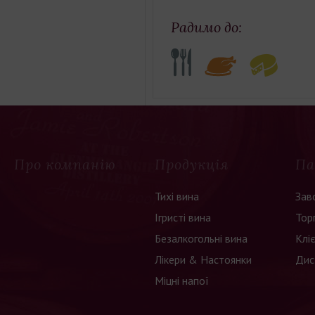
Радимо до:
Про компанію
Продукція
Па
Тихі вина
Зав
Ігристі вина
Тор
Безалкогольні вина
Клі
Лікери & Настоянки
Дис
Міцні напої