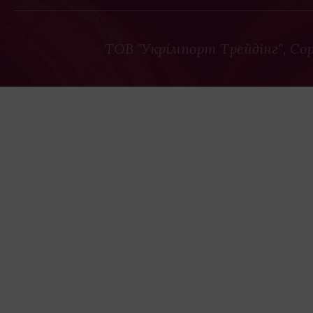
ТОВ "Укрімпорт Трейдінг"
, Co