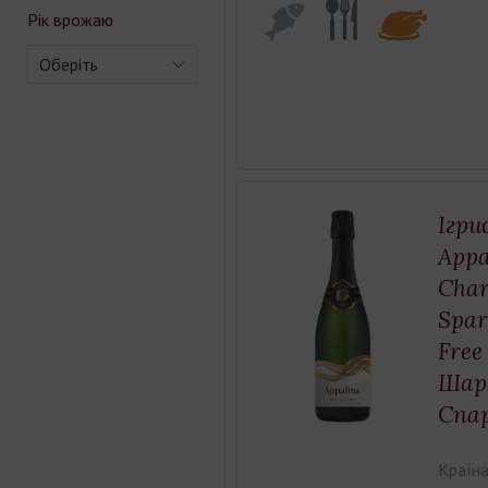
Рік врожаю
Оберіть
Ігри
Appa
Cha
Spar
Free
Шар
Спар
Країна