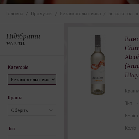
Головна
Продукція
Безалкогольні вина
Безалкогольні
Підібрати
Вино
напій
Cha
Alco
(Апп
Категорія
Шар
Країна
Країна
Тип:
Оберіть
Ємніст
Колір:
Тип