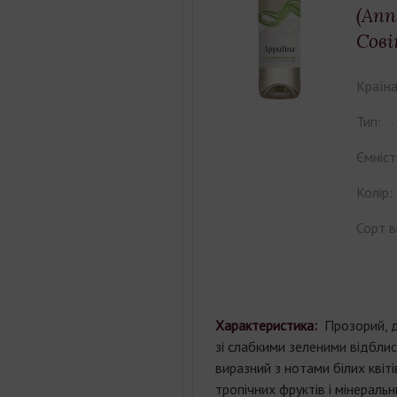
(Апп
Сові
Країна
Тип:
Ємніст
Колір:
Сорт в
Характеристика:
Прозорий, 
зі слабкими зеленими відбли
виразний з нотами білих квіті
тропічних фруктів і мінеральни