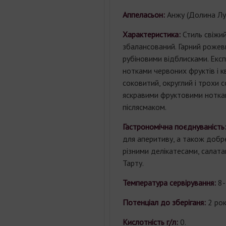
Аппеласьон:
Анжу (Долина Лу
Характеристика:
Стиль свіжий
збалансований. Гарний рожеви
рубіновими відблисками. Експ
нотками червоних фруктів і кв
соковитий, округлий і трохи 
яскравими фруктовими нотка
післясмаком.
Гастрономічна поєднуваність
для аперитиву, а також добр
різними делікатесами, салат
Тарту.
Температура сервірування:
8-
Потенціал до зберіганя:
2 рок
Кислотність г/л:
0.