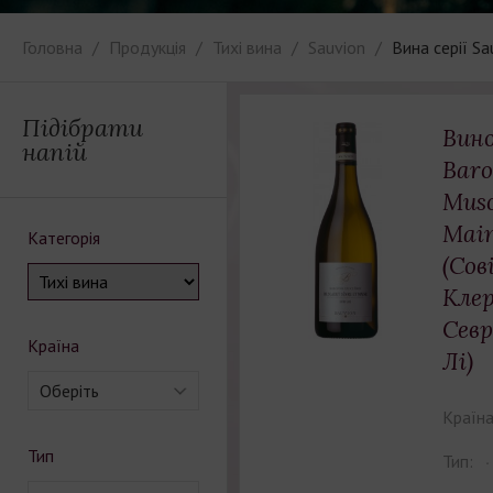
Головна
Продукція
Тихі вина
Sauvion
Вина серії Sa
Підібрати
Вино
напій
Baro
Musc
Main
Категорія
(Сов
Кле
Сев
Країна
Лі)
Оберіть
Країна
Тип
Тип: