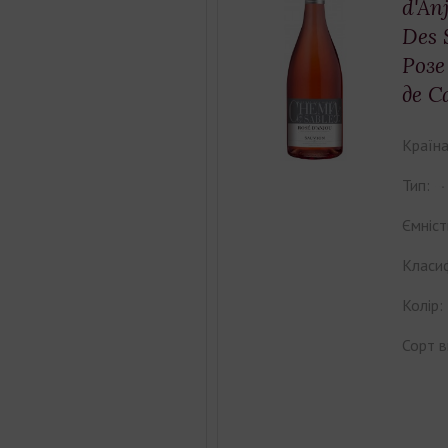
d'An
Des 
Роз
де С
Країна
Тип:
Ємніст
Класиф
Колір:
Сорт в