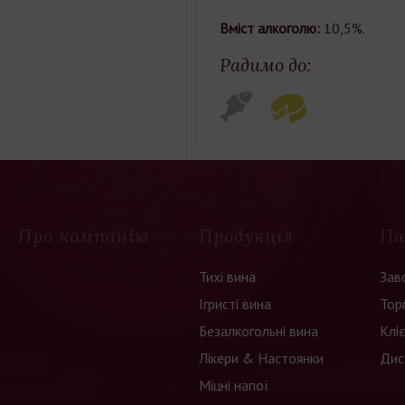
Вміст алкоголю:
10,5%.
Радимо до:
Про компанію
Продукція
Па
Тихі вина
Зав
Ігристі вина
Тор
Безалкогольні вина
Клі
Лікери & Настоянки
Дис
Міцні напої