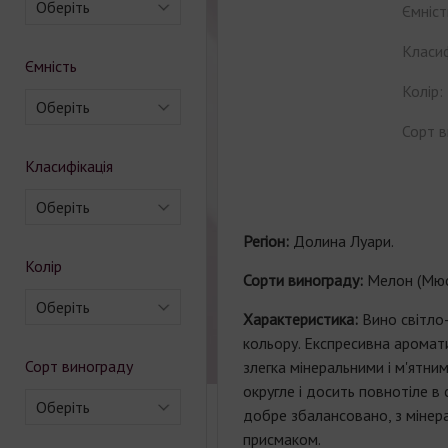
Оберіть
Ємніст
Класиф
Ємність
Колір:
Оберіть
Сорт в
Класифікація
Оберіть
Регіон:
Долина Луари.
Колір
Сорти винограду:
Мелон (Мюс
Оберіть
Характеристика:
Вино світло
кольору. Експресивна аромати
Сорт винограду
злегка мінеральними і м'ятним
округле і досить повнотіле в 
Оберіть
добре збалансовано, з мінера
присмаком.