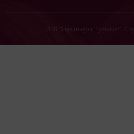
ТОВ "Укрімпорт Трейдінг"
, Co