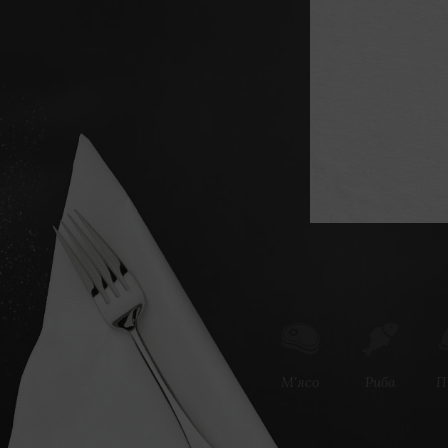
М'ясо
Риба
П