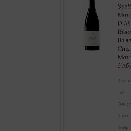
Spel
Mont
D`A
Rise
Вал
Спе
Мон
д`Аб
Країна
Тип:
Ємніст
Класиф
Колір: