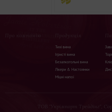
Про компанію
Продукція
Па
Тихі вина
Зав
Ігристі вина
Тор
Безалкогольні вина
Клі
Лікери & Настоянки
Дис
Міцні напої
ТОВ "Укрімпорт Трейдінг"
, Co