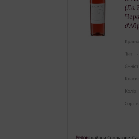
(Ла 
Чера
д'Аб
Країна
Тип:
Ємніст
Класиф
Колір:
Сорт в
Регіон:
райони Спольторе, Сан