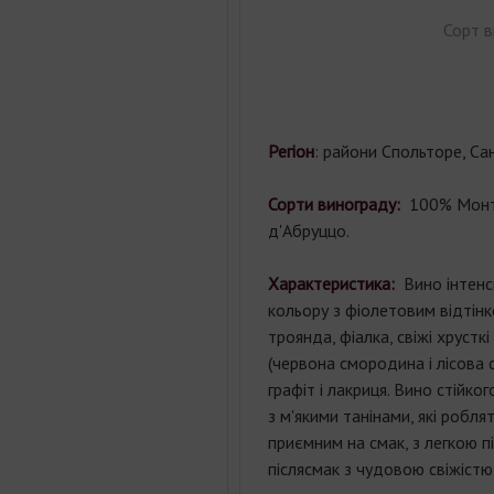
Сорт в
Регіон
:
райони Спольторе, Сан
Сорти винограду:
100% Монт
д'Абруццо.
Характеристика:
Вино інтенс
кольору з фіолетовим відтінк
троянда, фіалка, свіжі хрустк
(червона смородина і лісова 
графіт і лакриця. Вино стійког
з м'якими танінами, які робля
приємним на смак, з легкою п
післясмак з чудовою свіжістю 