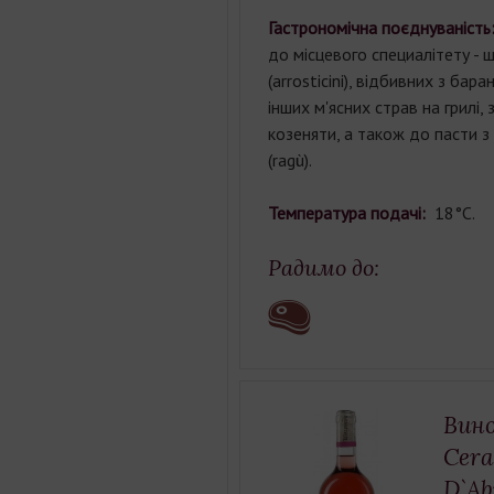
Гастрономічна поєднуваніст
до місцевого специалітету - 
(arrosticini), відбивних з бар
інших м'ясних страв на грилі, 
козеняти, а також до пасти з
(ragù).
Температура подачі:
18°С.
Радимо до:
Вино
Cera
D`A