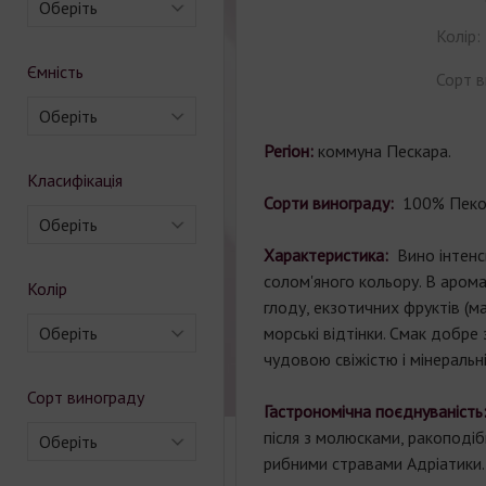
Оберіть
Колір:
Ємність
Сорт в
Оберіть
Регіон:
коммуна Пескара.
Класифікація
Сорти винограду:
100% Пеко
Оберіть
Характеристика:
Вино інтенс
солом'яного кольору. В аромат
Колір
глоду, екзотичних фруктів (ман
Оберіть
морські відтінки. Смак добре
чудовою свіжістю і мінеральн
Сорт винограду
Гастрономічна поєднуваність
після з молюсками, ракоподі
Оберіть
рибними стравами Адріатики