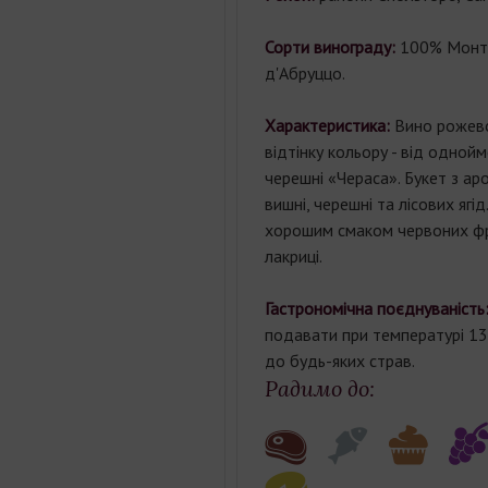
Сорти винограду:
100% Монт
д'Абруццо.
Характеристика:
Вино рожево
відтінку кольору - від одной
черешні «Чераса». Букет з а
вишні, черешні та лісових ягід
хорошим смаком червоних фру
лакриці.
Гастрономічна поєднуваність
подавати при температурі 13°
до будь-яких страв.
Радимо до: