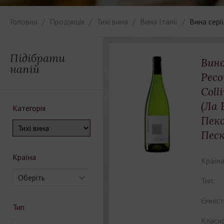
Головна
Продукція
Тихі вина
Вина Італії
Вина серії
Підібрати
Вино
напій
Peco
Coll
(Ла 
Категорія
Пеко
Песк
Країна
Країна
Оберіть
Тип:
Ємніст
Тип
Класиф