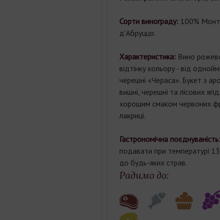
Сорти винограду:
100% Монт
д'Абруццо.
Характеристика:
Вино рожево
відтінку кольору - від одной
черешні «Чераса». Букет з а
вишні, черешні та лісових ягід
хорошим смаком червоних фру
лакриці.
Гастрономічна поєднуваність
подавати при температурі 13°
до будь-яких страв.
Радимо до: