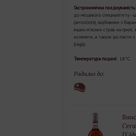
Гастрономічна поєднуваніст
до місцевого специалітету - 
(arrosticini), відбивних з бар
інших м'ясних страв на грилі, 
козеняти, а також до пасти з
(ragù).
Температура подачі:
18°С.
Радимо до:
Вино
Cera
D`A