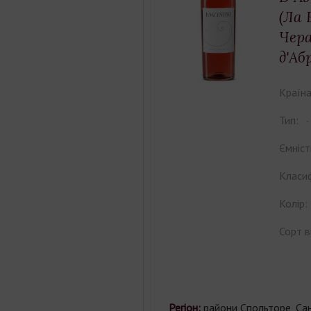
(Ла 
Чера
д'Аб
Країна
Тип:
Ємніст
Класиф
Колір:
Сорт в
Регіон:
райони Спольторе, Сан