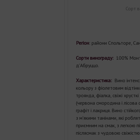
Сорт в
Регіон
:
райони Спольторе, Сан
Сорти винограду:
100% Монт
д'Абруццо.
Характеристика:
Вино інтенс
кольору з фіолетовим відтінк
троянда, фіалка, свіжі хрустк
(червона смородина і лісова 
графіт і лакриця. Вино стійког
з м'якими танінами, які робля
приємним на смак, з легкою п
післясмак з чудовою свіжістю 