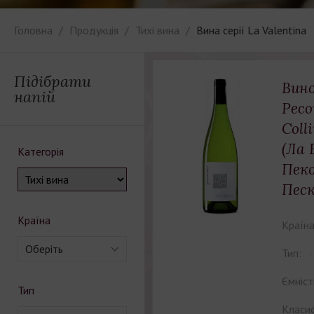
Головна
Продукція
Тихі вина
Вина серії La Valentina
Підібрати
Вино
напій
Peco
Coll
(Ла 
Категорія
Пеко
Песк
Країна
Країна
Оберіть
Тип:
Ємніст
Тип
Класиф