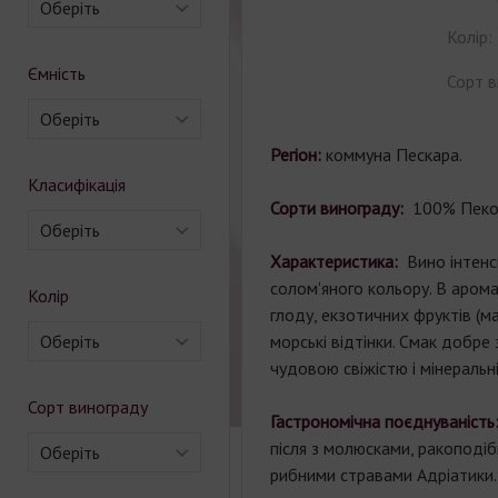
Оберіть
Колір:
Ємність
Сорт в
Оберіть
Регіон:
коммуна Пескара.
Класифікація
Сорти винограду:
100% Пеко
Оберіть
Характеристика:
Вино інтенс
солом'яного кольору. В аромат
Колір
глоду, екзотичних фруктів (ман
Оберіть
морські відтінки. Смак добре
чудовою свіжістю і мінеральн
Сорт винограду
Гастрономічна поєднуваність
після з молюсками, ракоподі
Оберіть
рибними стравами Адріатики