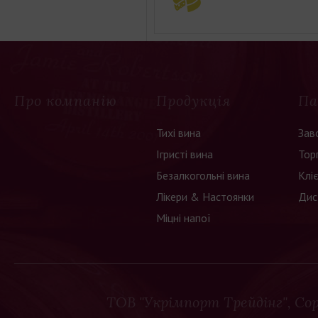
Про компанію
Продукція
Па
Тихі вина
Зав
Ігристі вина
Тор
Безалкогольні вина
Клі
Лікери & Настоянки
Дис
Міцні напої
ТОВ "Укрімпорт Трейдінг"
, Co