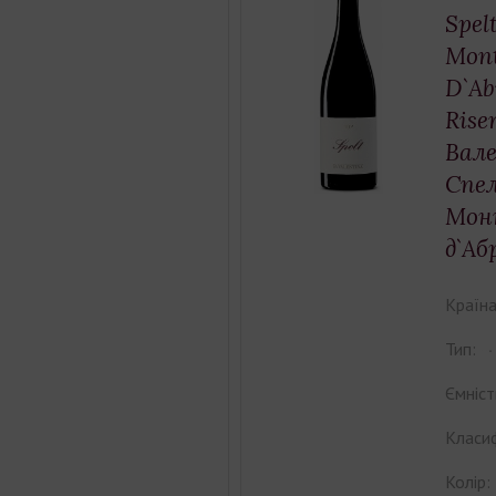
Spel
Mont
D`A
Rise
Вал
Спе
Мон
д`Аб
Країна
Тип:
Ємніст
Класиф
Колір: