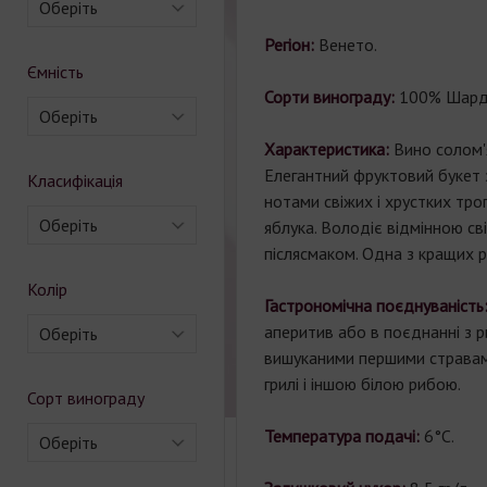
Оберіть
Регіон:
Венето.
Ємність
Сорти винограду:
100% Шард
Оберіть
Характеристика:
Вино солом'я
Елегантний фруктовий букет 
Класифікація
нотами свіжих і хрустких троп
Оберіть
яблука. Володіє відмінною св
післясмаком. Одна з кращих ро
Колір
Гастрономічна поєднуваніст
аперитив або в поєднанні з 
Оберіть
вишуканими першими стравам
грилі і іншою білою рибою.
Сорт винограду
Температура подачі:
6°С.
Оберіть