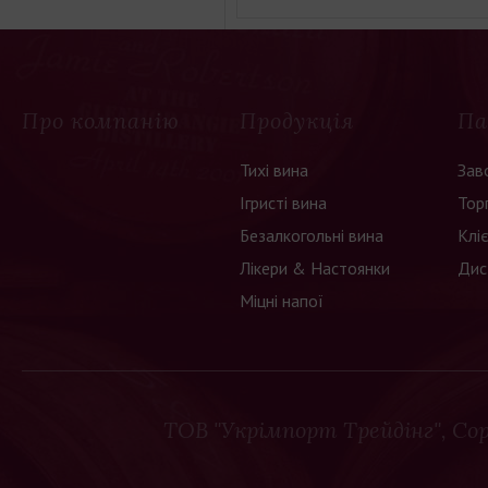
Про компанію
Продукція
Па
Тихі вина
Зав
Ігристі вина
Тор
Безалкогольні вина
Клі
Лікери & Настоянки
Дис
Міцні напої
ТОВ "Укрімпорт Трейдінг"
, Co