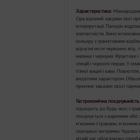
Характеристика:
Міжнародни
Сіра відомий завдяки свої пря
інтерпретації Паладін відріз
елегантністю. Вино інтенсивн
кольору з гранатовими відбли
відчутні ноти червоних ягід, 
малина і черешня. Фруктове і 
спецій і чорного перцю. У смак
п'яної вишні і кави. Повнотіле
видатним характером. Обвол
приємне завдяки своєї гармоні
Гастрономічна поєднуваність
підходить до будь-якої стра
поєднується з вареними або
м'ясними стравами, м'ясними 
середньої витримки. Чудово і 
літній час обов'язково спроб