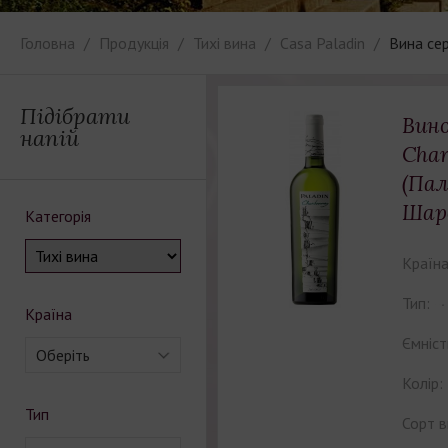
Головна
Продукція
Тихі вина
Casa Paladin
Вина сер
Підібрати
Вино
напій
Cha
(Пал
Шар
Категорія
Країна
Тип:
Країна
Ємніст
Оберіть
Колір:
Тип
Сорт в