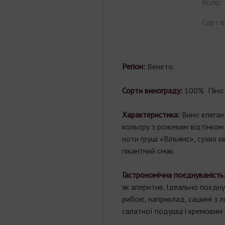
Колір:
Сорт в
Регіон:
Венето.
Сорти винограду:
100% Піно 
Характеристика:
Вино елеган
кольору з рожевим відтінком.
ноти груші «Вільямс», сухих кві
пікантний смак.
Гастрономічна поєднуваність
як аперитив. Ідеально поєдну
рибою, наприклад, сашимі з л
салатної подушці і кремовим