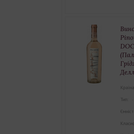
Вино
Pino
DOC 
(Пал
Грід
Делл
Країна
Тип:
Ємніст
Класиф