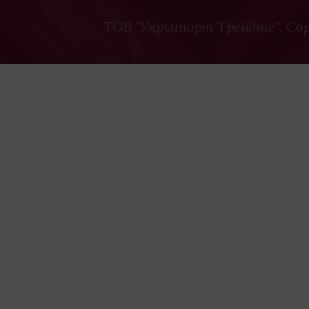
ТОВ "Укрімпорт Трейдінг"
, Co