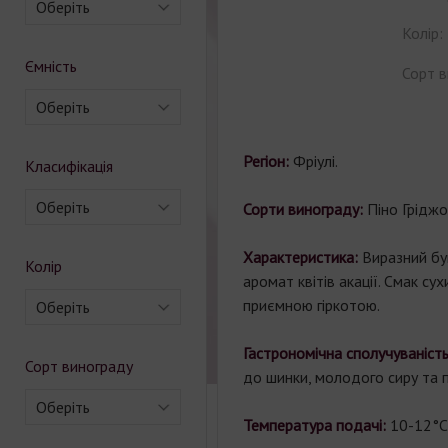
Оберіть
Колір:
Ємність
Сорт в
Оберіть
Регіон:
Фріулі.
Класифікація
Оберіть
Сорти винограду:
Піно Гріджо
Характеристика:
Виразний бу
Колір
аромат квітів акації. Смак сухи
приємною гіркотою.
Оберіть
Гастрономічна сполучуваність
Сорт винограду
до шинки, молодого сиру та 
Оберіть
Температура подачі:
10-12°С