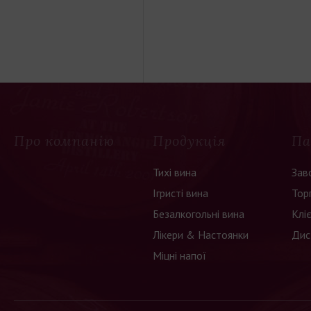
Про компанію
Продукція
Па
Тихі вина
Зав
Ігристі вина
Тор
Безалкогольні вина
Клі
Лікери & Настоянки
Дис
Міцні напої