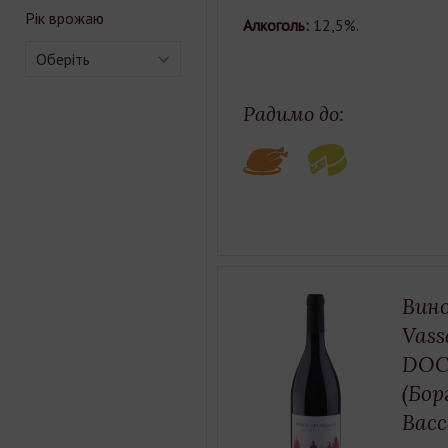
Рік врожаю
Алкоголь:
12,5%.
Оберіть
Радимо до:
Вино
Vass
DOC 
(Бор
Васс