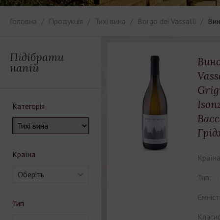
Головна
Продукція
Тихі вина
Borgo dei Vassalli
Вин
Підібрати
Вино
напій
Vass
Grig
Ison
Категорія
Васс
Грід
Країна
Країна
Оберіть
Тип:
Ємніст
Тип
Класиф