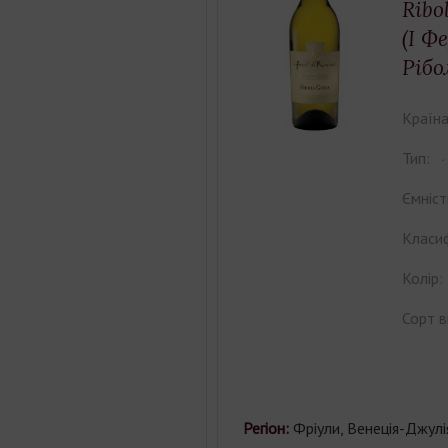
Ribo
(І Ф
Рібо
Країна
Тип:
Ємніст
Класиф
Колір:
Сорт в
Регіон:
Фріули, Венеція-Джулі