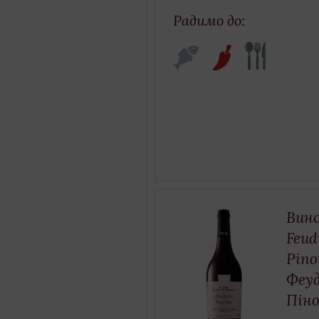
Радимо до:
Вино
Feud
Pino
Феуд
Піно