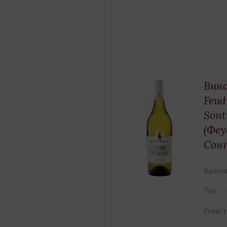
Вино
Feud
Son
(Феу
Сонт
Країна
Тип:
Ємніст