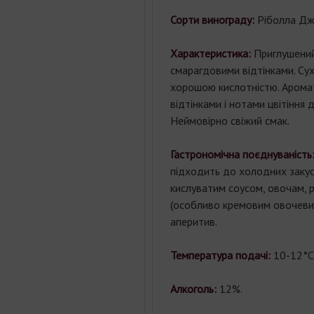
Сорти винограду:
Ріболла Дж
Характеристика:
Приглушений
смарагдовими відтінками. Сухе
хорошою кислотністю. Арома
відтінками і нотами цвітіння 
Неймовірно свіжий смак.
Гастрономічна поєднуваність
підходить до холодних закусо
кислуватим соусом, овочам, р
(особливо кремовим овочевим
аперитив.
Температура подачі:
10-12°С
Алкоголь:
12%.