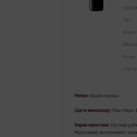
Країна
Тип:
Ємніст
Класиф
Колір:
Сорт в
Регіон:
Фрули Ізонцо.
Сорти винограду:
Піно Неро 
Характеристика:
Світлий
рубі
Фруктовий
,
витончений
і
скл