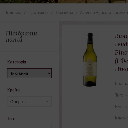
Головна
Продукція
Тихі вина
Azienda Agricola Lorenz
Підібрати
Вино
напій
Feud
Pino
(І Ф
Категорія
Піно
Країна
Країна
Тип:
Оберіть
Ємніст
Класиф
Тип