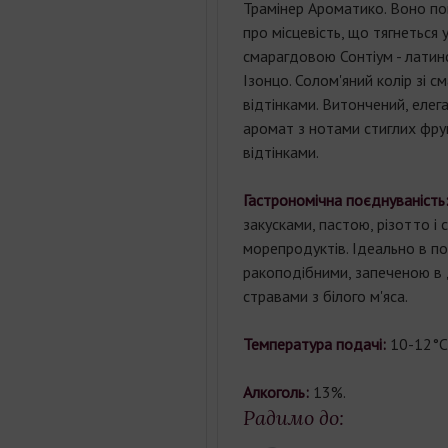
Трамінер Ароматико. Воно по
про місцевість, що тягнеться
смарагдовою Сонтіум - латинс
Ізонцо. Солом'яний колір зі 
відтінками. Витончений, елега
аромат з нотами стиглих фрук
відтінками.
Гастрономічна поєднуваність
закусками
,
пастою
,
різотто
і
морепродуктів
.
Ідеально
в
по
ракоподібними
,
запеченою
в
стравами
з
білого
м'яса
.
Температура подачі:
10-12°С
Алкоголь:
13%.
Радимо до: