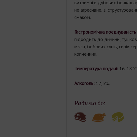
витримці
в
дубових
бочках
а
не агресивне
,
зі
структурован
смаком
.
Гастрономічна поєднуваніст
підходить до дичини, тушко
м'яса, бобових супів, сирів с
копченини.
Температура подачі:
16-18°С
Алкоголь:
12,5%.
Радимо до: