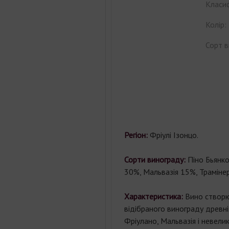
Класиф
Колір:
Сорт в
Регіон:
Фріулі
Ізонцо
.
Сорти винограду:
Піно Бьянк
30%, Мальвазія 15%, Траміне
Характеристика:
Вино створю
відібраного винограду древні
Фріулано, Мальвазія і невелик