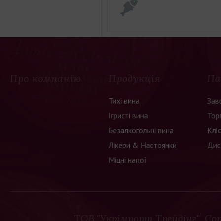
Про компанію
Продукція
Па
Тихі вина
Зав
Ігристі вина
Тор
Безалкогольні вина
Клі
Лікери & Настоянки
Дис
Міцні напої
ТОВ "Укрімпорт Трейдінг"
, Co