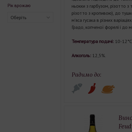
Рік врожаю
ньокки з гарбузом, різотто з
різотто з кропивою), до тушк
Оберіть
м'яса гусака в різних варіація
Градо, копченої форелі і до 
Температура подачі:
10-12°С
Алкоголь:
12,5%.
Радимо до:
Вино
Feud