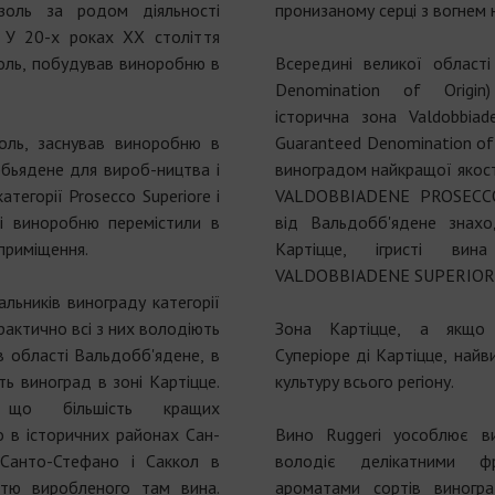
золь за родом діяльності
пронизаному серці з вогнем 
. У 20-х роках XX століття
золь, побудував виноробню в
Всередині великої області
Denomination of Origin
історична зона Valdobbia
оль, заснував виноробню в
Guaranteed Denomination of 
бьядене для вироб-ництва і
виноградом найкращої якості
атегорії Prosecco Superiore і
VALDOBBIADENE PROSECCO
і виноробню перемістили в
від Вальдобб'ядене знах
 приміщення.
Картіцце, ігристі ви
VALDOBBIADENE SUPERIORE
альників винограду категорії
рактично всі з них володіють
Зона Картіцце, а якщо 
 області Вальдобб'ядене, в
Суперіоре ді Картіцце, най
ь виноград в зоні Картіцце.
культуру всього регіону.
, що більшість кращих
 в історичних районах Сан-
Вино Ruggeri уособлює вит
 Санто-Стефано і Саккол в
володіє делікатними ф
стю виробленого там вина.
ароматами сортів виногр