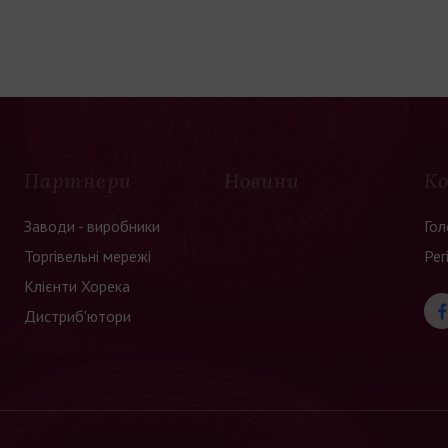
Партнери
Новини
К
Заводи - виробники
Гол
Торгівельні мережі
Рег
Клієнти Хорека
Дистриб'ютори