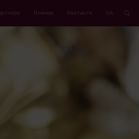
артнери
Новини
Контакти
UA