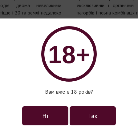
лодіє двома невеликими
ексклюзивній і органічній
іцце і 20 га землі недалеко
пагорбів і певна комбінація 
іяні такими сортами, як Піно
глина та піщаник) дають 
і Глера.
найвищої якості, до якого х
знову.
бладнана, щоб впо-ратись з
18+
бору врожаю. Дві повністю
Ягоди цієї зони традиці
інії для прийняття винограду
солодким відтінком. У то
о забезпечують поділ врожаю
якомога пізніше (в кінці ж
 в самий насичений час.
листопада), коли прохо
сповільняє процес ферме
табільно щорічно виробляє
відновляється вже з прихо
Вам вже є 18 років?
, 60% яких залишається в
метод виробництва не дос
я в зарубіжні країни.
повільність. Проте, за
насолодитися неймовірно
Ні
Так
дсилає до коріння землі –
ігристими винами з 
в намальований від руки та
солодкуватим, фруктовим с
 зображенні хреста і був