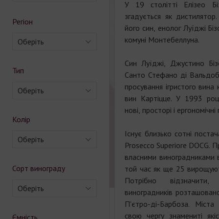
У 19 столітті Елізео Бі
згадується як дистилятор
Регіон
його син, енолог Луїджі Бі
комуні Монтебеллуна.
Оберіть
Син Луїджі, Джустино Біз
Тип
Санто Стефано ді Вальдоб
просування ігристого вина к
Оберіть
вин Картіцце. У 1993 роц
нові, просторі і ергономічні
Колір
Існує близько сотні постач
Оберіть
Prosecco Superiore DOCG. П
власними виноградниками в
Сорт винограду
той час як ще 25 вирощуют
Потрібно відзначити
Оберіть
виноградників розташовано
П'єтро-ді-Барбоза. Міста
свою чергу знамениті які
Ємність