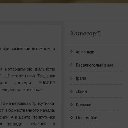
Категорії
ін був замінений штампом, а
Арманьяк
Безалкогольні вина
я нотаріальною діяльністю
 і 18 століттями). Так, знак
JP. Chenet Alcohol Free
Грапа
льної контори RUGGER
міщено на етикетках.
Arthur Merz Alcohol Free
Wine Series JP. Chenet
Джин
Alcohol Free
Appalina Alcohol Free
Wine series Arthur Metz
и на верхівках трикутника,
Коньяки
Alcohol Free
ті і божественного начала,
Wine series Appalina
или. А в центрі трикутника
Maison Camus
Портвейни
Alcohol Free
л правди, втілений в