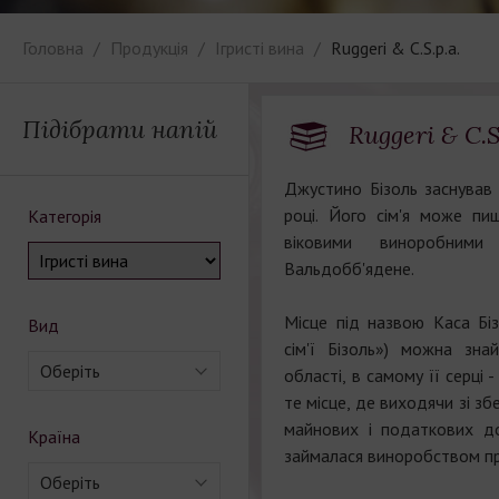
Головна
Продукція
Ігристі вина
Ruggeri & C.S.p.a.
Підібрати напій
Ruggeri & C.S
Джустино Бізоль заснував
році. Його сім'я може пи
Категорія
віковими виноробними
Вальдобб'ядене.
Місце під назвою Каса Біз
Вид
сім'ї Бізоль») можна зна
Оберіть
області, в самому її серці -
те місце, де виходячи зі зб
майнових і податкових до
Країна
займалася виноробством пр
Оберіть