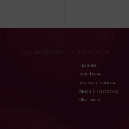
Про компанію
Продукція
Тихі вина
Ігристі вина
Безалкогольні вина
Лікери & Настоянки
Міцні напої