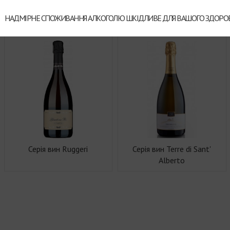
ромудрими символами. Він
сами як додаткова гарантія
НАДМІРНЕ СПОЖИВАННЯ АЛКОГОЛЮ ШКІДЛИВЕ ДЛЯ ВАШОГО ЗДОРОВ
Серія вин Ruggeri
Серія вин Terre di Sant'
Alberto