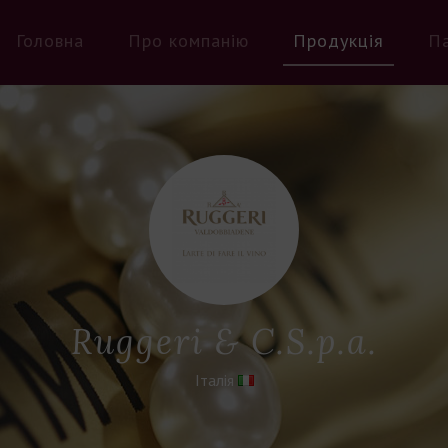
Головна
Про компанію
Продукція
П
Ruggeri & C.S.p.a.
Італія