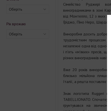
Сімейство Руджері во
Оберіть
виноградниками в зоні Карт
від Монтелло, 12 з яких зас
Гріджо, Піно Неро, Шардоне 
Рік врожаю
Оберіть
Виноробня досить добре о
трудомістким процесом з
незалежні одна від одної л
і п'ять «м'яких» пресів, щ
різних виноградників навіть
Вже 20 років виноробня с
близько мільйона пляшок
Італії, а решта поставляєтьс
Знак логотипа Ruggeri ві
TABELLIONATO. Спочатку бу
грунтувався на звичному