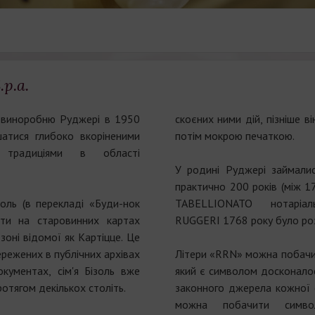
.p.a.
 виноробню Руджері в 1950
скоєних ними дій, пізніше в
шатися глибоко вкоріненими
потім мокрою печаткою.
 традиціями в області
У родині Руджері займалис
практично 200 років (між 17
оль (в перекладі «Буди-нок
TABELLIONATO нотаріа
йти на старовинних картах
RUGGERI 1768 року було роз
 зоні відомої як Картіцце. Це
ережених в публічних архівах
Літери «RRN» можна побачит
кументах, сім'я Бізоль вже
який є символом досконалос
отягом декількох століть.
законного джерела кожної с
можна побачити симво