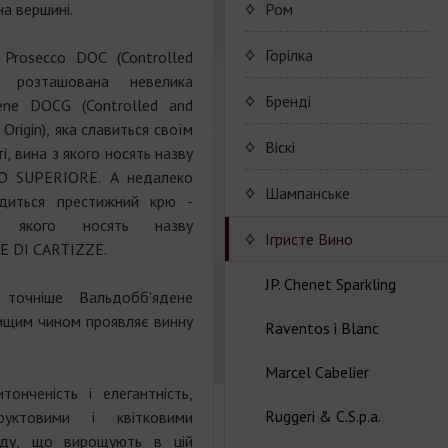
Cognac CAMUS
Porto Valdouro
на вершині.
Ром
Серия портвейнов
Navy Island Rum
Горілка
 Prosecco DOC (Controlled
"Porto Valdouro"
) розташована невелика
(Порто Вальдоро)
Rum series Navy Island
Бренді
dene DOCG (Controlled and
Origin), яка славиться своїм
JP. Chenet Brandy
Віскі
, вина з якого носять назву
 SUPERIORE. А недалеко
JP. Chenet Brandy
Шампанське
одиться престижний крю -
на якого носять назву
Champagne Drappier
Iгристе Вино
 DI CARTIZZE.
Сhampagne Drappier
JP. Chenet Sparkling
точніше Вальдобб'ядене
вищим чином проявляє винну
Champagne series
Raventos i Blanc
Wine series JP. Chenet
Dreppier Millesime
Sparkling
Marcel Cabelier
Wine series Raventos i
Champagne series Brut
онченість і елегантність,
Wine series JP. Chenet
Blanc
Nature
Ruggeri & C.S.p.a.
Ice Edition
Marcel Cabelier
руктовими і квітковими
Cremant
аду, що вирощують в цій