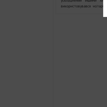
ускладнений іншими хит
використовувався нотаріу