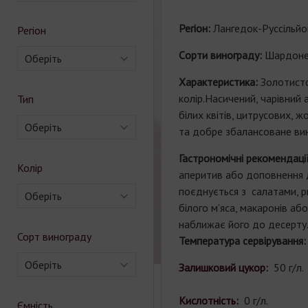
Регіон:
Лангедок-Руссільйо
Регіон
Cорти винограду:
Шардоне
Оберіть
Характеристика:
Золотист
колір.Насичений, чарівний
Тип
білих квітів, цитрусових, ж
Оберіть
та добре збалансоване ви
Гастрономічні рекомендації
Колір
аперитив або доповнення 
поєднується з салатами, р
Оберіть
білого м’яса, макаронів або
наближає його до десерту
Сорт винограду
Температура сервірування
Оберіть
Залишковий цукор:
50 г/л.
Кислотність:
0 г/л.
Ємність