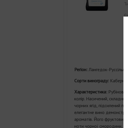
Ти
Єм
Ко
С
Регіон:
Лангедок-Руссільйо
Cорти винограду:
Каберне і
Характеристика:
Рубіновий
колір. Насичений, складний
чорних ягід, підсилений пря
елегантне вино демонстру
ароматів. Його фруктовий 
ноти чорної смородини, м'я