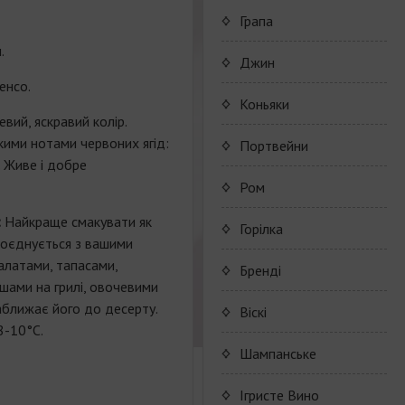
Alcohol Free
Wine series Appalina
Грапа
Alcohol Free
.
Джин
енсо.
Коньяки
вий, яскравий колір.
ими нотами червоних ягід:
Maison Camus
Портвейни
д. Живе і добре
Cognac CAMUS
Porto Valdouro
Ром
:
Найкраще смакувати як
Серия портвейнов
Navy Island Rum
Горілка
поєднується з вашими
"Porto Valdouro"
алатами, тапасами,
(Порто Вальдоро)
Rum series Navy Island
Бренді
шами на грилі, овочевими
аближає його до десерту.
JP. Chenet Brandy
Віскі
8-10°C.
JP. Chenet Brandy
Шампанське
Champagne Drappier
Iгристе Вино