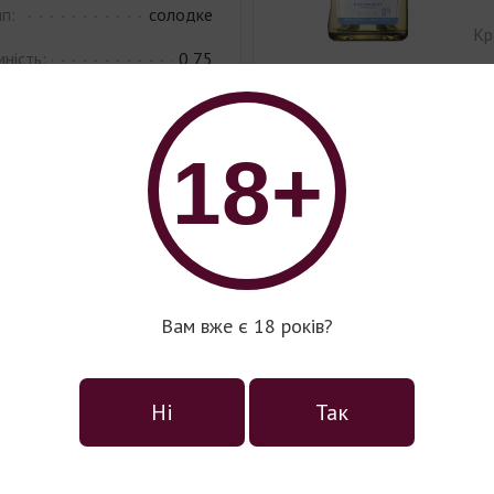
п:
солодке
Кр
ність:
0,75
Ти
лір:
червоне
Єм
орт винограду:
18+
Ко
Каберне •
Сира
Со
н.
Регіон:
Лангедок-Руссільйон
 Сіра.
Вам вже є 18 років?
Cорти винограду:
Шардоне.
, яскравий, інтенсивний
Характеристика:
Блідо-золо
 аромат червоних фруктів і
зеленого. Інтенсивний арома
ними відтінками. М'яке,
Ні
Так
Гладке вино зі стійкими ар
є дивовижне багатство
між солодкістю та свіжістю 
і соковитий смак розкриває
ких спецій і трав.
Гастрономічні рекомендації