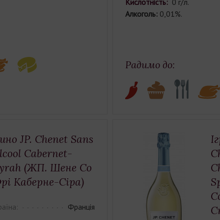
Кислотність:
0 г/л.
Алкоголь:
0,01%.
Радимо до:
ино JP. Chenet Sans
І
lcool Cabernet-
C
yrah (ЖП. Шене Cо
C
рі Каберне-Cіра)
S
C
раїна:
Франція
С