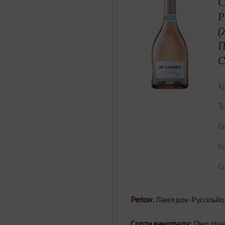
C
P
(
П
С
К
Ти
Єм
Ко
С
Регіон:
Лангедок-Руссільйо
Cорти винограду:
Піно Нуа