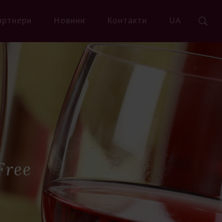
артнери
Новини
Контакти
UA
Free