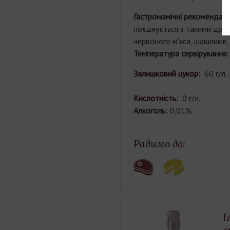
Гастрономічні рекомендації
поєднується з такими друж
червоного м'яса, шашликів,
Температура сервірування
Залишковий цукор:
60 г/л.
Кислотність:
0 г/л.
Алкоголь:
0,01%.
Радимо до:
І