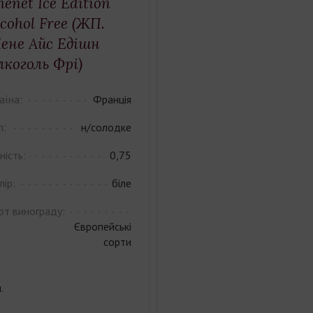
henet Ice Edition
lcohol Free (ЖП.
ене Айс Едішн
лкоголь Фрі)
аїна:
Франція
п:
н/солодке
ність:
0,75
лір:
біле
рт винограду:
Європейські
сорти
.