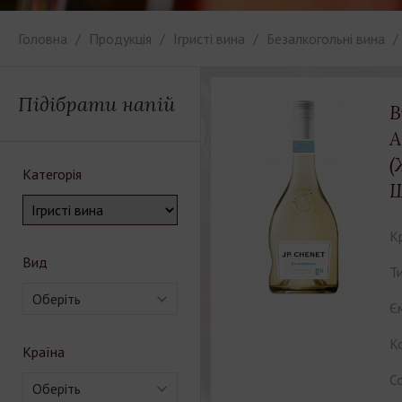
Головна
Продукція
Ігристі вина
Безалкогольні вина
Підібрати напій
В
A
(
Категорія
Ш
К
Вид
Ти
Оберіть
Єм
Ко
Країна
С
Оберіть