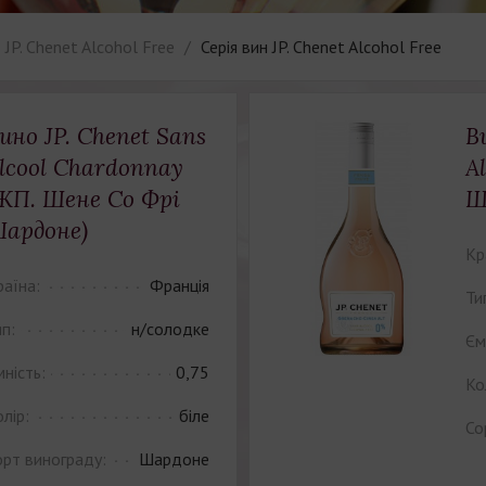
JP. Chenet Alcohol Free
Серія вин JP. Chenet Alcohol Free
ино JP. Chenet Sans
В
lcool Chardonnay
A
ЖП. Шене Cо Фрі
Ш
ардоне)
Кр
раїна:
Франція
Ти
п:
н/солодке
Єм
ність:
0,75
Ко
лір:
біле
Со
орт винограду:
Шардоне