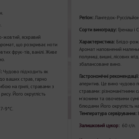
н.
Регіон:
Лангедок-Руссільйон
.
Cорти винограду:
Гренаш і С
о-жовтий, яскравий
Характеристика:
Блідо-роже
 аромат, що розкриває ноти
Аромат наповнений маленьк
овтих фрук-тів, ванілі. Живе
полуниці, вишні, лісових ягі
но.
збалансоване вино.
:
Чудово підходить як
Гастрономічні рекомендації
до ваших страв, гарно
аперитив. Це вино чудово 
ибою на грилі, стравами з
стравами: різноманітними с
 рису. Його округлість
м’ясними та овочевими сумі
.
блюдами Його округлість н
:
7-9°C.
Температура сервірування:
Залишковий цукор:
60 г/л.