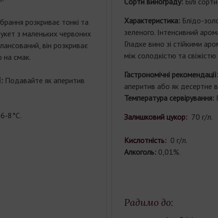
Cорти винограду:
Білі сорт
Характеристика:
Блідо-золо
брання розкриває тонкі та
зеленого. Інтенсивний арома
букет з маленьких червоних
Гладке вино зі стійкими ар
алансований, він розкриває
між солодкістю та свіжістю 
 на смак.
Гастрономічні рекомендації
:
Подавайте як аперитив
аперитив або як десертне в
Температура сервірування:
6-8°C.
Залишковий цукор:
70 г/л.
Кислотність:
0 г/л.
Алкоголь:
0,01%.
Радимо до: