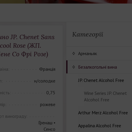
Категорії
ино JP. Chenet Sans
lcool Rose (ЖП.
ене Cо Фрі Розе)
Арманьяк
Безалкогольні вина
аїна:
Франція
JP. Chenet Alcohol Free
п:
н/солодке
ність:
0,75
Wine Series JP. Chenet
Alcohol Free
лір:
рожеве
Arthur Merz Alcohol Free
рт винограду:
Гренаш •
Appalina Alcohol Free
Wine series Arthur Metz
Сенсо