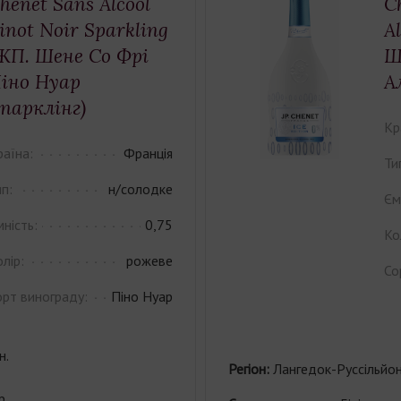
henet Sans Alcool
C
inot Noir Sparkling
A
ЖП. Шене Cо Фрі
Ш
іно Нуар
А
парклінг)
Кр
раїна:
Франція
Ти
п:
н/солодке
Єм
ність:
0,75
Ко
лір:
рожеве
Со
орт винограду:
Піно Нуар
н.
Регіон:
Лангедок-Руссільйон
р.