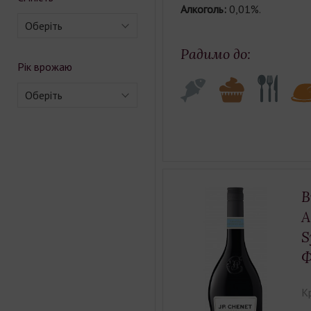
Алкоголь:
0,01%.
Оберіть
Радимо до:
Рік врожаю
Оберіть
В
A
S
Ф
К