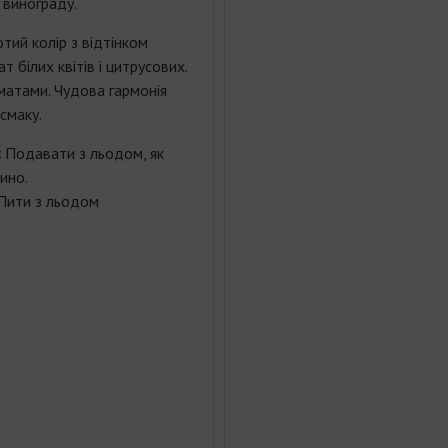
и винограду.
тий колір з відтінком
т білих квітів і цитрусових.
оматами. Чудова гармонія
смаку.
:
Подавати з льодом, як
ино.
Пити з льодом