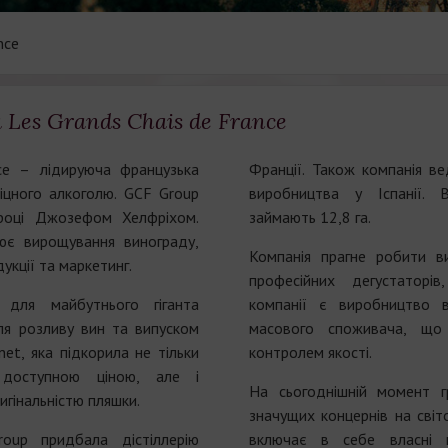
nce
 Les Grands Chais de France
ce – лідируюча французька
Франції. Також компанія в
міцного алкоголю. GCF Group
виробництва у Іспанії. 
році Джозефом Хелфріхом.
займають 12,8 га.
лює вирощування винограду,
Компанія прагне робити 
укції та маркетинг.
професійних дегустаторі
 для майбутнього гіганта
компанії є виробництво 
ля розливу вин та випуском
масового споживача, що 
net, яка підкорила не тільки
контролем якості.
 доступною ціною, але і
На сьогоднішній момент 
игінальністю пляшки.
значущих концернів на світ
up придбала дістіллерію
включає в себе власні 