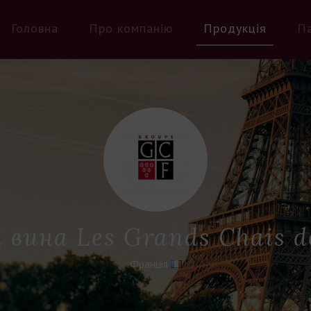
Головна
Про компанію
Продукція
П
 вина Les Grands Chais d
Франція