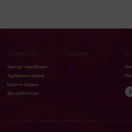
Партнери
Новини
К
Заводи - виробники
Гол
Торгівельні мережі
Рег
Клієнти Хорека
Дистриб'ютори