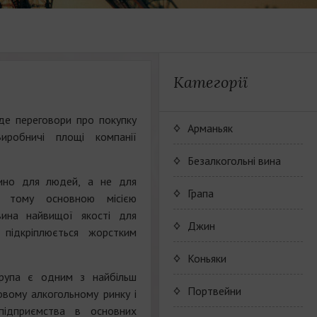
Категорії
еде переговори про покупку
Арманьяк
Виробничі площі компанії
Безалкогольні вина
вино для людей, а не для
JP. Chenet Alcohol Free
Грапа
в, тому основною місією
вина найвищої якості для
Arthur Merz Alcohol Free
Wine Series JP. Chenet
Джин
підкріплюється жорстким
Alcohol Free
Appalina Alcohol Free
Wine series Arthur Metz
Коньяки
Alcohol Free
група є одним з найбільш
Wine series Appalina
Maison Camus
Портвейни
овому алкогольному ринку і
Alcohol Free
підприємства в основних