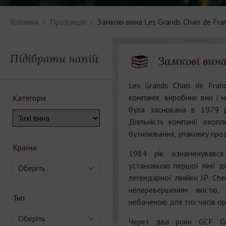
Головна
Продукція
Замкові вина Les Grands Chais de Fra
Підібрати напій
Замкові вина
Les Grands Chais de Fran
компанія, виробник вин і 
Категорія
була заснована в 1979 
Діяльність компанії охоп
бутилювання, упаковку прод
Країна
1984 рік ознаменувався
установкою першої лінії д
Оберіть
легендарної лінійки JP. Che
неперевершеним якістю,
Тип
небаченою для тих часів ор
Оберіть
Через два роки GCF Gro