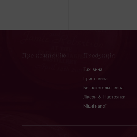
Про компанію
Продукція
Тихі вина
Ігристі вина
Безалкогольні вина
Лікери & Настоянки
Міцні напої