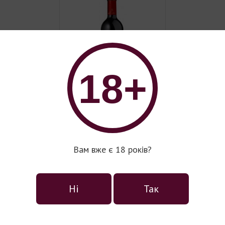
18+
Замкові вина колекції Les
Grands Chais de France
Вам вже є 18 років?
Ні
Так