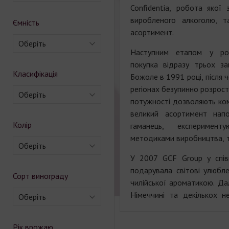
Confidentia, робота якої 
виробленого алкоголю, т
Ємність
асортимент.
Оберіть
Наступним етапом у роз
покупка відразу трьох за
Класифікація
Божоле в 1991 році, після ч
регіонах безупинно розрост
Оберіть
потужності дозволяють ком
великий асортимент нап
Колір
гаманець, експеримен
методиками виробництва, та
Оберіть
У 2007 GCF Group у спів
подарувала світові улюбл
Сорт винограду
чилійської ароматикою. Да
Німеччині та декількох н
Оберіть
Рік врожаю