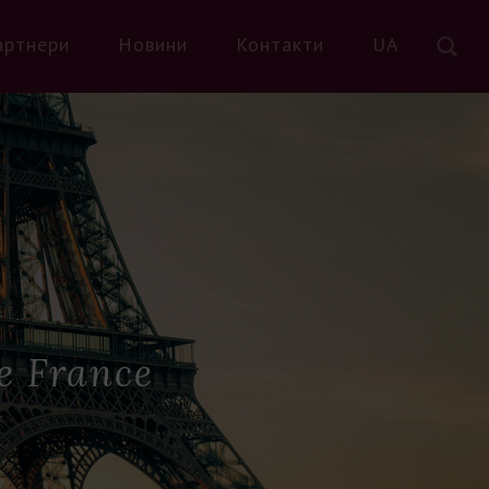
артнери
Новини
Контакти
UA
e France