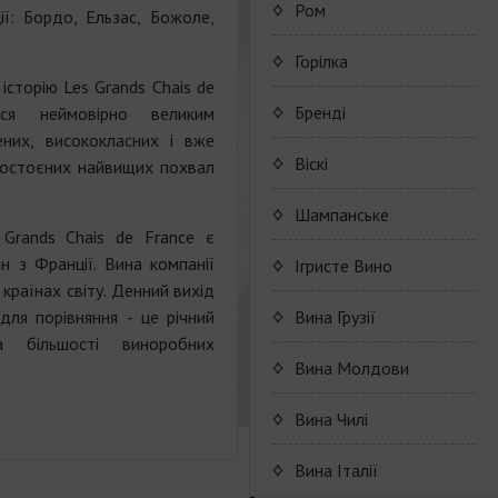
Cognac CAMUS
Porto Valdouro
Ром
ії: Бордо, Ельзас, Божоле,
Серия портвейнов
Navy Island Rum
Горілка
"Porto Valdouro"
історію Les Grands Chais de
(Порто Вальдоро)
Rum series Navy Island
Бренді
ся неймовірно великим
них, висококласних і вже
JP. Chenet Brandy
Віскі
достоєних найвищих похвал
JP. Chenet Brandy
Шампанське
 Grands Chais de France є
н з Франції. Вина компанії
Champagne Drappier
Iгристе Вино
 країнах світу. Денний вихід
Сhampagne Drappier
JP. Chenet Sparkling
(для порівняння - це річний
Вина Грузії
а більшості виноробних
Champagne series
Raventos i Blanc
Wine series JP. Chenet
Shumi
Вина Молдови
Dreppier Millesime
Sparkling
Marcel Cabelier
Wine series Raventos i
High-quality and and
Вина Чилі
Champagne series Brut
Wine series JP. Chenet
Blanc
controlled by origin
Nature
Ruggeri & C.S.p.a.
Ice Edition
Marcel Cabelier
wine
Вина Італії
Cremant