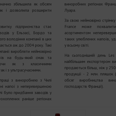
значно збільшила як обсяги
виноробних регіонах Франц
ак і дозволила розширити
Луара.
За свою неймовірно стрімку 
витку підприємства стає
France може похвалити
водів у Ельзасі, Бордо та
асортиментом непереверше
ого володіння компанії в цих
таких улюблених напоїв, у
ається аж до 2004 року. Такі
у всьому світі.
панії виробляти неймовірно
На сьогоднішній день Les
оїв на будь-який смак та
найбільшим експортером ви
туючи як з класичними
продаються більш, ніж у 250
к і з ультрасучасними.
продукції - 2 млн. пляшок 
праці з виноробнею з Чилі
обсяг виробництва вин
ені напої з неперевершеною
господарств Франції).
лі було придбання заводів у
еохоплених раніше регіонах