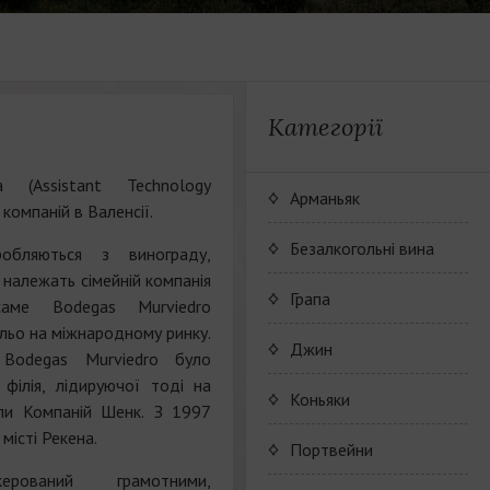
Категорії
а (Assistant Technology
Арманьяк
 компаній в Валенсії.
Безалкогольні вина
обляються з винограду,
 належать сімейній компанія
JP. Chenet Alcohol Free
Грапа
саме Bodegas Murviedro
ільо на міжнародному ринку.
Arthur Merz Alcohol Free
Wine Series JP. Chenet
Джин
 Bodegas Murviedro було
Alcohol Free
філія, лідируючої тоді на
Appalina Alcohol Free
Wine series Arthur Metz
Коньяки
упи Компаній Шенк. З 1997
Alcohol Free
місті Рекена.
Wine series Appalina
Maison Camus
Портвейни
Alcohol Free
рований грамотними,