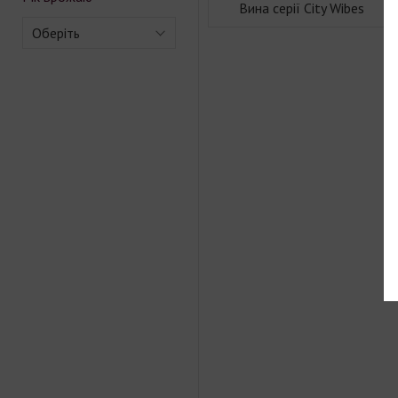
Вина серії City Wibes
Оберіть