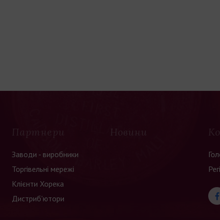
Партнери
Новини
К
Заводи - виробники
Гол
Торгівельні мережі
Рег
Клієнти Хорека
Дистриб'ютори