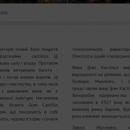
illo
иторія Іспанії була покрита
технологічного директор
ортецями - castillos. Ці
Director) в одній з провідних
ували силу і владу. Протягом
Вина Гран Кастільо вир
замків витримали багато -
вирощеного на ділянках, що
 і гострі клинки ворогів. Ці
Bodegas Murviedro, і 
ру і мистецтво, в тому числі
представляє вина Гран Каст
і і дивовижні вина, які є
Виноробне підприємство
нської культури. Натхненна
засновано в 1927 році як 
ків, бодега Gran Castillo
винному ринку Європи, Гр
вин, що поєднують в собі
року компанія знаходиться в 
іть, чудову історію і сучасні
Завод Murviedro, ке