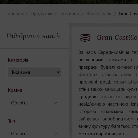
Головна
Продукція
Тихі вина
Вина Іспанії
Gran Cast
Підібрати напій
Gran Castillo
За часів Середньовіччя тер
численними замками і ф
Категорія
прекрасні будівлі символіз
багатьох століть стіни 
проливні дощі, сильні вітри
стіни також захищали культу
Країна
традиції іспанської кухн
Оберіть
невід'ємною частиною іспа
історією іспанських зам
зайнялася виробництвом 
Тип
винну культуру багатьох стол
Оберіть
методи виробництва.