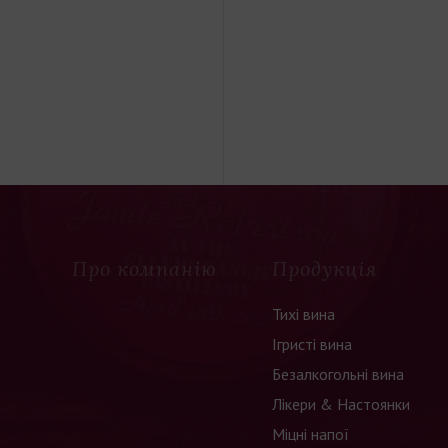
Про компанію
Продукція
Тихі вина
Ігристі вина
Безалкогольні вина
Лікери & Настоянки
Міцні напої