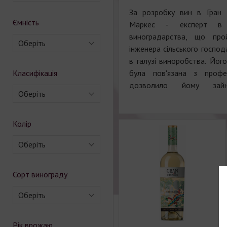
За розробку вин в Гран К
Ємність
Маркес - експерт в 
виноградарства, що про
Оберіть
інженера сільського господа
в галузі виноробства. Йог
Класифікація
була пов'язана з профе
дозволило йому зайн
Оберіть
Колір
Оберіть
Сорт винограду
Оберіть
Рік врожаю