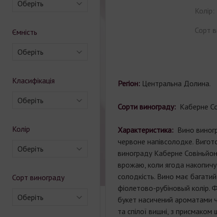
Оберіть
Колір:
Сорт в
Ємність
Оберіть
Класифікація
Регіон:
Центральна Долина.
Оберіть
Сорти винограду:
Каберне Со
Колір
Характеристика:
Вино виног
червоне напівсолодке. Вигото
Оберіть
винограду Каберне Совіньйон
врожаю, коли ягода накопичу
солодкість. Вино має багати
Сорт винограду
фіолетово-рубіновый колір. 
Оберіть
букет насичений ароматами 
та спілої вишні, з присмаком