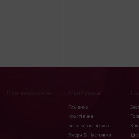
Про компанію
Продукція
Па
Тихі вина
Зав
Ігристі вина
Тор
Безалкогольні вина
Клі
Лікери & Настоянки
Дис