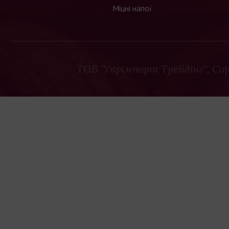
Міцні напої
ТОВ "Укрімпорт Трейдінг"
, Co