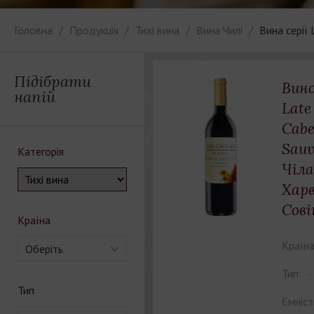
Головна
Продукція
Тихі вина
Вина Чилі
Вина серії 
Підібрати
Вино
напій
Late
Cabe
Sauv
Категорія
Чіл
Хар
Сові
Країна
Країна
Оберіть
Тип:
Тип
Ємніст