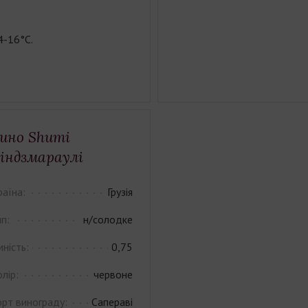
4-16°С.
ино Shumi
індзмараулі
раїна:
Грузія
п:
н/солодке
ність:
0,75
лір:
червоне
орт винограду:
Сапераві