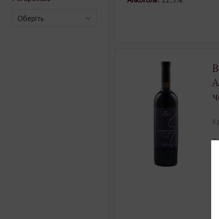
Оберіть
В
А
ч
К
Ти
Єм
Ко
С