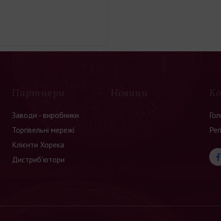
Партнери
Новини
К
Заводи - виробники
Гол
Торгівельні мережі
Рег
Клієнти Хорека
Дистриб'ютори