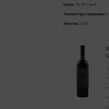
Цукор:
30-50 г/дм3.
Температура сервіровки:
1
Алкоголь:
11%.
В
К
К
Ти
Єм
Ко
С