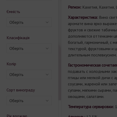
Регион:
Кахетия, Кахетия,
Ємність
Характеристика:
Вино свет
Оберіть
аромате вина ярко выраже
фруктов и свежие табачны
дополняются оттенками цв
Класифікація
богатый, гармоничный, с м
Оберіть
текстурой, фруктовыми и 
длительным послевкусием.
Колір
Гастрономическая сочетае
подавать с холодными заку
Оберіть
птицы или мелкой дичи с 
соусами, жареной или запе
Сорт винограду
супами, мягкими сырами, п
овощами, салатами.
Оберіть
Температура сервировки:
Рік врожаю
Алкоголь:
12,5%.