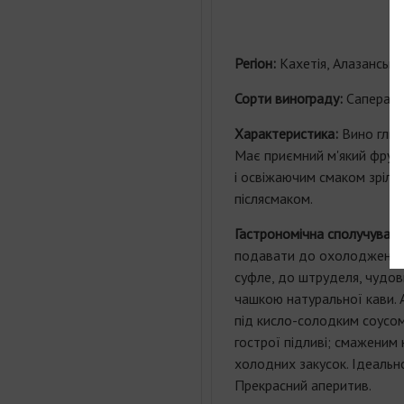
Регіон:
Кахетія, Алазанська
Сорти винограду:
Сапераві
Характеристика:
Вино глиб
Має приємний м'який фрук
і освіжаючим смаком зрілої
післясмаком.
Гастрономічна сполучувані
подавати до охолоджених 
суфле, до штруделя, чудов
чашкою натуральної кави. А
під кисло-солодким соусом
гострої підливі; смаженим н
холодних закусок. Ідеальн
Прекрасний аперитив.