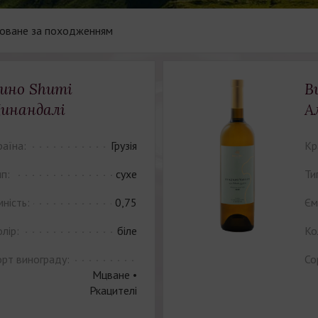
оване за походженням
ино Shumi
В
инандалі
А
раїна:
Грузія
Кр
п:
сухе
Ти
ність:
0,75
Єм
лір:
біле
Ко
орт винограду:
Со
Мцване •
Ркацителі