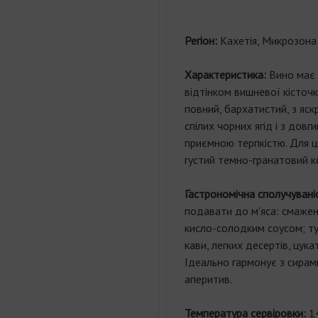
Регіон:
Кахетія, Микрозона 
Характеристика:
Вино має 
відтінком вишневої кісточк
повний, бархатистий, з яс
спілих чорних ягід і з дов
приємною терпкістю. Для ц
густий темно-гранатовий ко
Гастрономічна сполучувані
подавати до м'яса: смажено
кисло-солодким соусом; т
кави, легких десертів, цука
Ідеально гармонує з сирами
аперитив.
Температура сервіровки:
1