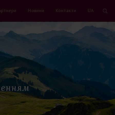
артнери
Новини
Контакти
UA
женням