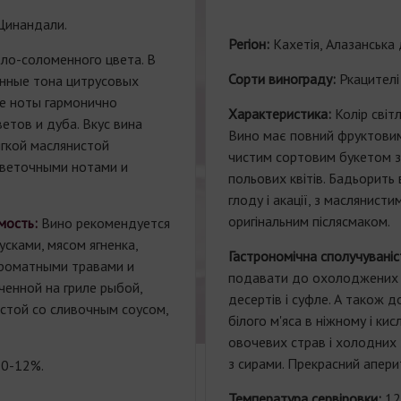
 Цинандали.
Регіон:
Кахетія, Алазанська 
ло-соломенного цвета. В
Сорти
винограду
:
Ркацителі
нные тона цитрусовых
е ноты гармонично
Характеристика:
Колір світ
етов и дуба. Вкус вина
Вино має повний фруктовим
ягкой маслянистой
чистим сортовим букетом 
цветочными нотами и
польових квітів. Бадьорить
глоду і акації, з маслянист
оригінальним післясмаком.
мость:
Вино рекомендуется
сками, мясом ягненка,
Гастрономічна сполучуваніс
ароматными травами и
подавати до охолоджених ф
ченной на гриле рыбой,
десертів і суфле. А також д
астой со сливочным соусом,
білого м'яса в ніжному і ки
овочевих страв і холодних 
з сирами. Прекрасний апери
10-12%.
Температура сервіровки:
12