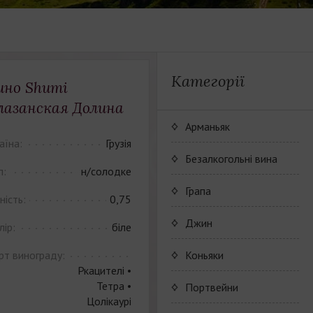
Категорії
ино Shumi
лазанская Долина
Арманьяк
аїна:
Грузія
Безалкогольні вина
п:
н/солодке
JP. Chenet Alcohol Free
Грапа
ність:
0,75
Arthur Merz Alcohol Free
Серия вин JP. Chenet
Джин
лір:
біле
Alcohol Free
Appalina Alcohol Free
Серия вин Arthur Metz
рт винограду:
Коньяки
Alcohol Free
Ркацителі •
Серия вин Appalina
Тетра •
Коньячный Дом Camus
Портвейни
Alcohol Free
Цолікаурі