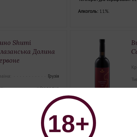
Алкоголь:
11%.
ино Shumi
В
лазанська Долина
С
ервоне
Кр
раїна:
Грузія
Ти
п:
н/солодке
Єм
ність:
0,75
Ко
лір:
червоне
18+
Со
орт винограду:
Сапераві •
Регион:
Кахетия.