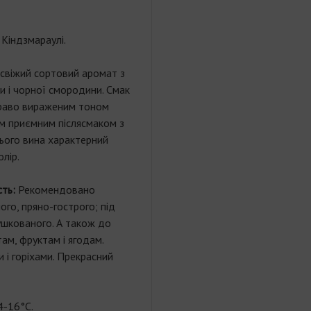
Кіндзмараулі.
свіжий сортовий аромат з
и і чорної смородини. Смак
краво вираженим тоном
гим приємним післясмаком з
ього вина характерний
лір.
сть:
Рекомендовано
го, пряно-гострого; під
ушкованого. А також до
там, фруктам і ягодам.
 і горіхами. Прекрасний
4-16°C.