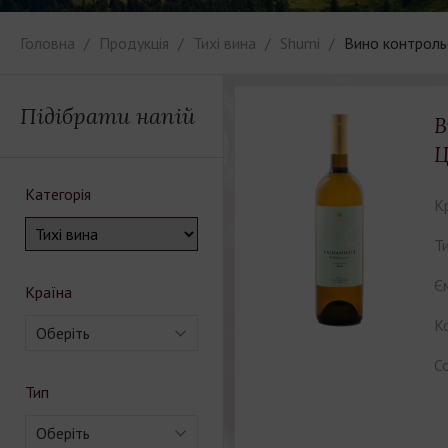
Головна
Продукція
Тихі вина
Shumi
Вино контроль
Підібрати напій
В
Ц
Категорія
К
Ти
Єм
Країна
Ко
Оберіть
С
Тип
Оберіть