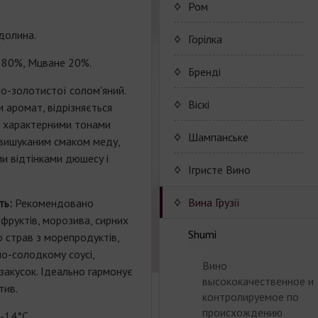
Коньяк Camus
Porto Valdouro
Ром
долина.
Серия портвейнов
NavyIsland Rum
Горілка
Porto Valdouro
80
%
,
Мцване
20
%
.
Ром серии Navy Island
Бренді
ло-золотистої солом'яний.
JP. Chenet Brandy
Віскі
 аромат, відрізняється
з характерними тонами
JP. Chenet Brandy
Шампанське
 вишуканим смаком меду,
ими відтінками дюшесу і
Champagne Drappier
Iгристе Вино
Шампанское Drappier
JP. Chenet Sparkling
Вина Грузії
ть:
Рекомендовано
руктів, морозива, сирних
Шампанское Drappier
Raventos i Blanc
Серия JP. Chenet
Shumi
о страв з морепродуктів,
серии Millesime
Sparkling
сло-солодкому соусі,
Marcel Cabelier
Вина серии Raventos i
Вино
закусок. Ідеально гармонує
Шампанское серії Brut
Серия JP. Chenet Ice
Blanc
высококачественное и
тив.
Nature
Ruggeri & C.S.p.a.
Edition
Marcel Cabelier
контролируемое по
Cremant
происхождению
-14°С.