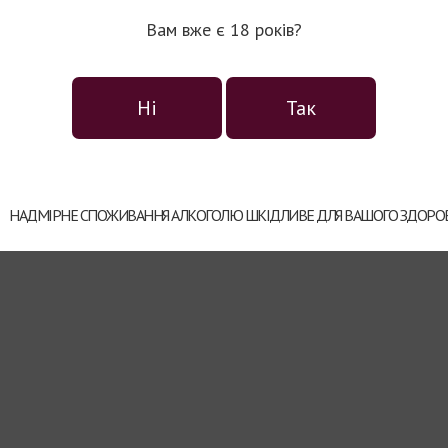
горіхів, сухофруктів і десерт
Вам вже є 18 років?
14-16°C.
Температура сервірування:
Алкоголь:
20%.
Ні
Так
Радимо до:
НАДМІРНЕ СПОЖИВАННЯ АЛКОГОЛЮ ШКІДЛИВЕ ДЛЯ ВАШОГО ЗДОРОВ