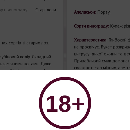
орт винограду:
Старі лози
Апеласьон:
Порту.
Сорти винограду:
Купаж різ
Характеристика:
Глибокий 
них сортів зі старих лоз.
не просвічує. Букет розкри
цитрусу, дикої ожини та де
рубіновий колір. Складний
Привабливий смак демонстр
льзамічними нотами. Дуже
складається з міцних, але т
ладний і збалансований смак
які добре інтегровані з нот
інами. Дуже елегантний
Збалансований і стійкий піс
лий.
без фільтрації, це вино від
18+
подальшого гарного розвитк
Винороб:
Мануель Лобо.
ть:
Портвейн
в і дижестив, подається до
Гастрономічна поєднуваніст