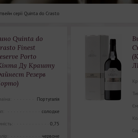
вейн серії Quinta do Crasto
ино Quinta do
В
rasto Finest
C
eserve Porto
(
Кінта Ду Крашту
Л
айнест Резерв
Кр
орто)
Ти
раїна:
Португалія
Єм
п:
солодке
Ко
ність:
0,75
Со
лір:
червоне