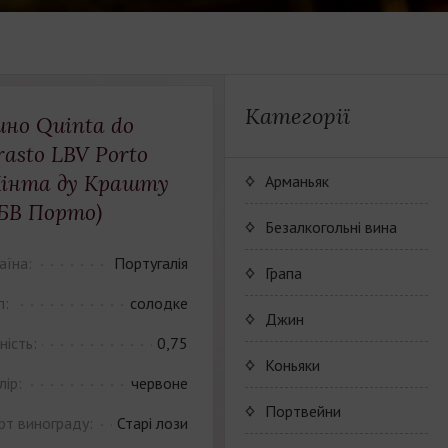
Категорії
ино Quinta do
rasto LBV Porto
Кінта ду Крашту
Арманьяк
БВ Порто)
Безалкогольні вина
аїна:
Португалія
JP. Chenet Alcohol Free
Грапа
п:
солодке
Arthur Merz Alcohol Free
Серия вин JP. Chenet
Джин
Alcohol Free
ність:
0,75
Appalina Alcohol Free
Серия вин Arthur Metz
Коньяки
Alcohol Free
лір:
червоне
Серия вин Appalina
Коньячный Дом Camus
Портвейни
рт винограду:
Старі лози
Alcohol Free