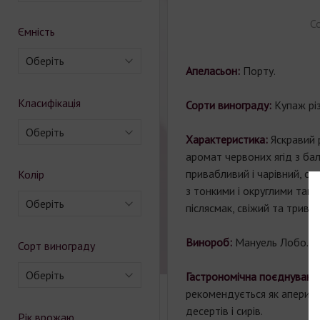
С
Ємність
Оберіть
Апеласьон:
Порту.
Класифікація
Сорти винограду:
Купаж різ
Оберіть
Характеристика:
Яскравий 
аромат червоних ягід з ба
привабливий і чарівний, ск
Колір
з тонкими і округлими тан
Оберіть
післясмак, свіжий та трива
Винороб:
Мануель Лобо.
Сорт винограду
Оберіть
Гастрономічна поєднуваніс
рекомендується як аперити
десертів і сирів.
Рік врожаю