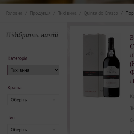
Головна
Продукція
Тихі вина
Quinta do Crasto
Порт
Підібрати напій
В
C
R
Категорія
(
Ф
П
Країна
К
Оберіть
Ти
Тип
Єм
Оберіть
Ко