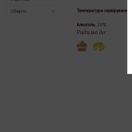
Температура сервірування:
Оберіть
Алкоголь:
20%.
Радимо до: