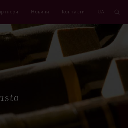
артнери
Новини
Контакти
UA
asto