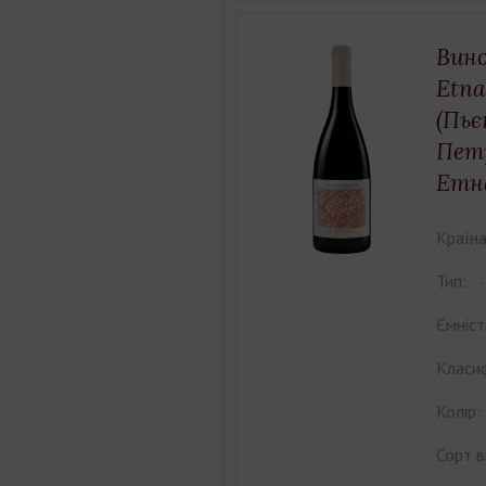
Вино
Etna
(Пьє
Пет
Етна
Країна
Тип:
Ємніст
Класиф
Колір:
Сорт в