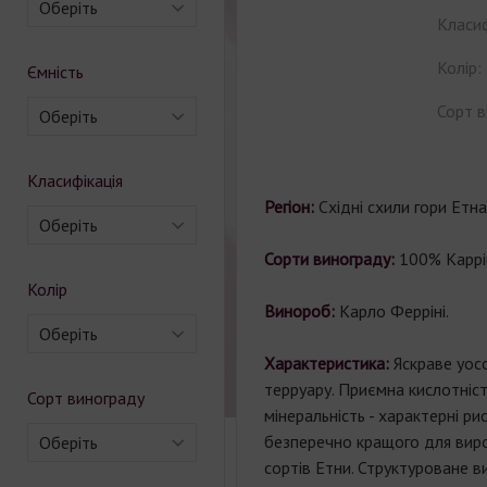
Оберіть
Класиф
Колір:
Ємність
Сорт в
Оберіть
Класифікація
Регіон:
Східні схили гори Етна,
Оберіть
Сорти винограду:
100% Каррі
Колір
Винороб:
Карло Ферріні.
Оберіть
Характеристика:
Яскраве уос
терруару. Приємна кислотність
Сорт винограду
мінеральність - характерні рис
безперечно кращого для вир
Оберіть
сортів Етни. Структуроване в