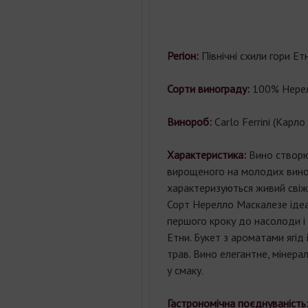
Регіон:
Північні схили гори Етн
Сорти винограду:
100% Нерел
Винороб:
Carlo Ferrini (Карло 
Характеристика:
Вино створю
вирощеного на молодих вино
характеризуються живий свіжі
Сорт Нерелло Маскалезе ідеа
першого кроку до насолоди і 
Етни. Букет з ароматами ягід 
трав. Вино елегантне, мінерал
у смаку.
Гастрономічна поєднуваність