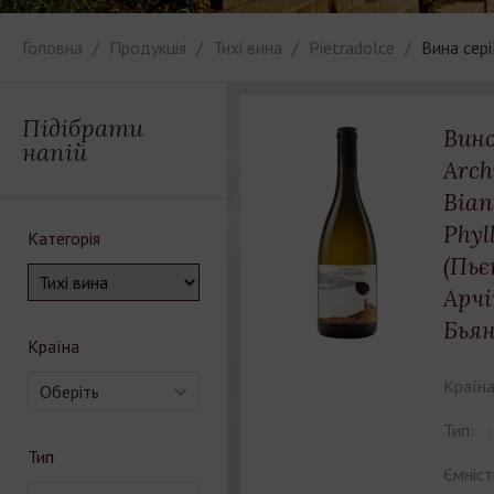
Головна
Продукція
Тихі вина
Pietradolce
Вина сері
Підібрати
Вино
напій
Arch
Bian
Phyl
Категорія
(Пьє
Арчі
Бьян
Країна
Країна
Оберіть
Тип:
Тип
Ємніст