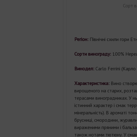
Сорт в
Регіон:
Північні
схили
гори
Ет
Сорти винограду:
100% Нерел
Винодел:
Carlo Ferrini (Карло
Характеристика:
Вино
створ
вирощеного
на
старих
,
розта
терасами
виноградниках
.
У
н
істинний
характер
і
смак
терр
мінеральність
)
.
В
ароматі
тон
брусниці
,
смородини
,
журавл
вираженими
пряними
і
бальз
також
нотами
тютюну
.
У сма