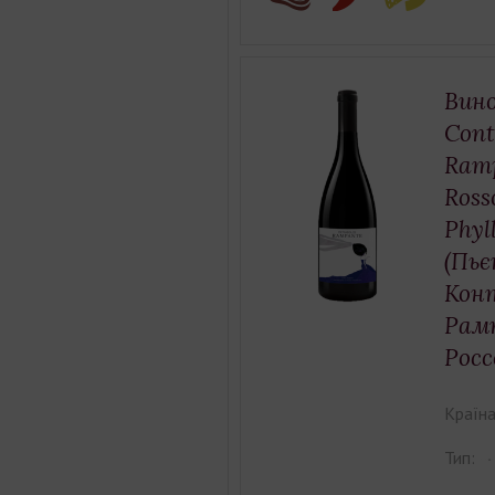
Вино
Cont
Ram
Ross
Phyl
(Пьє
Кон
Рам
Росс
Країна
Тип: