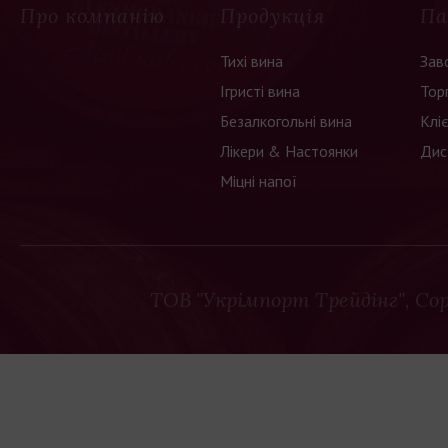
Про компанію
Продукція
Па
Тихі вина
Зав
Ігристі вина
Тор
Безалкогольні вина
Клі
Лікери & Настоянки
Дис
Міцні напої
ТОВ "Укрімпорт Трейдінг"
, Co