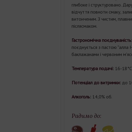
глибоке
і
структуровано
.
Дар
відчуття
повноти
смаку
,
зали
витонченим
.
З
чистим
,
плавн
післясмаком
.
Гастрономічна поєднуваність
поєднується
з
пастою
"
алла
баклажанами
і
червоним
м'я
Температура подачі:
16-18°С
Потенціал до витримки:
до 1
Алкоголь:
14,0% об.
Радимо до: