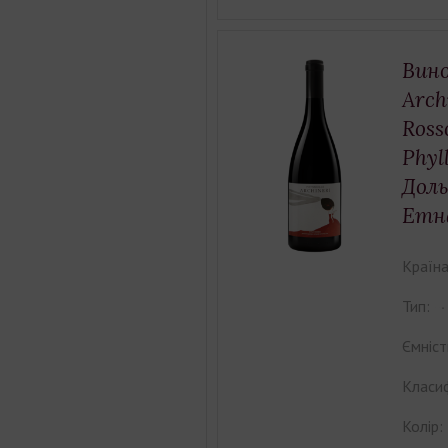
Вино
Arch
Ross
Phyl
Доль
Етна
Країна
Тип:
Ємніст
Класиф
Колір: