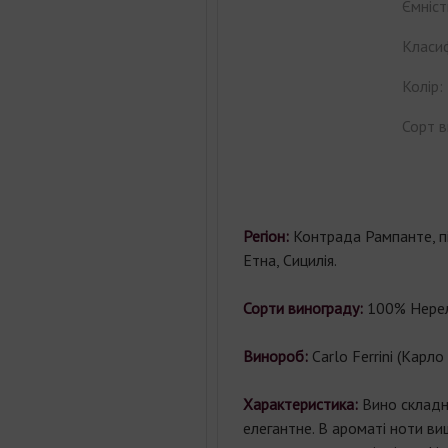
Ємніст
Класиф
Колір:
Сорт в
Регіон:
Контрада Рампанте, пі
Етна, Сицилія.
Сорти винограду:
100% Нерел
Винороб:
Carlo Ferrini (Карло 
Характеристика:
Вино складн
елегантне. В ароматі ноти ви