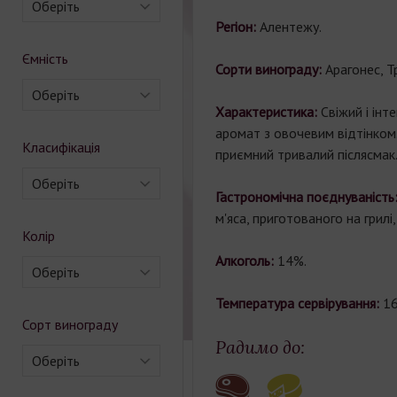
Оберіть
Регіон:
Алентежу.
Ємність
Сорти винограду:
Арагонес, Т
Оберіть
Характеристика:
Свіжий і ін
аромат з овочевим відтінком. 
Класифікація
приємний тривалий післясмак
Оберіть
Гастрономічна поєднуваність
м'яса, приготованого на грилі, 
Колір
Алкоголь:
14%.
Оберіть
Температура сервірування:
16
Сорт винограду
Радимо до:
Оберіть