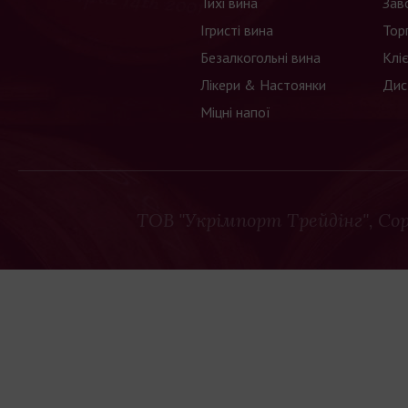
Тихі вина
Зав
Ігристі вина
Тор
Безалкогольні вина
Клі
Лікери & Настоянки
Дис
Міцні напої
ТОВ "Укрімпорт Трейдінг"
, Co