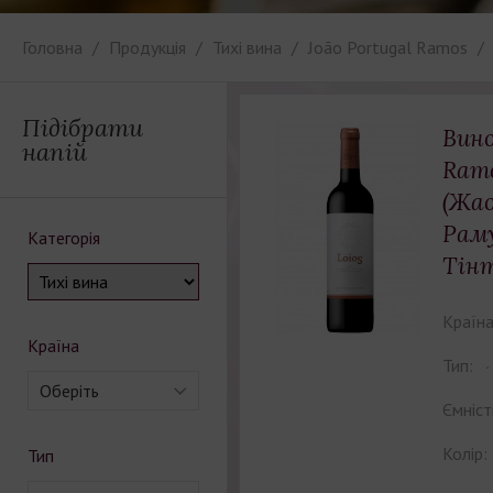
Головна
Продукція
Тихі вина
João Portugal Ramos
Підібрати
Вино
напій
Ramo
(Жа
Рам
Категорія
Тінт
Країна
Країна
Тип:
Оберіть
Ємніст
Колір:
Тип