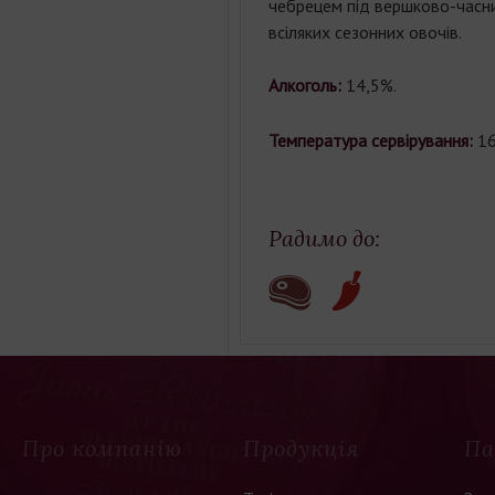
чебрецем
під
вершково
-
часн
всіляких
сезонних
овочів
.
Алкоголь:
14,5%.
Температура сервірування:
1
Радимо до:
Про компанію
Продукція
Па