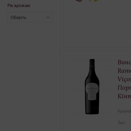
Рік врожаю
Оберіть
Вино
Ramo
Viço
Пор
Кінт
Країна
Тип: