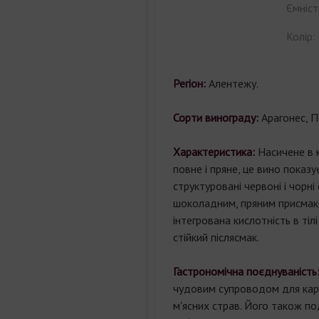
Ємніст
Колір:
Регіон:
Алентежу.
Сорти винограду:
Арагонес, П
Характеристика:
Насичене в к
повне і пряне, це вино показує
структуровані червоні і чорні 
шоколадним, пряним присмак
інтегрована кислотність в тіл
стійкий післясмак.
Гастрономічна поєднуваність
чудовим
супроводом
для
кар
м'ясних
страв
.
Його
також
по