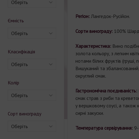
Оберіть
Регіон:
Лангедок-Русійон.
Ємність
Сорти винограду:
100% Шард
Оберіть
Характеристика:
Вино подібн
Класифікація
золота кольору, з легким кв
нотами білих фруктів (груші, п
Оберіть
Вишуканий та збалансований,
округлий смак.
Колір
Гастрономічна поєднваність:
Оберіть
смак страв з риби та креветок
у вершковому соусі, а також 
сирні закуски.
Сорт винограду
Оберіть
Температура сервірування:
9-