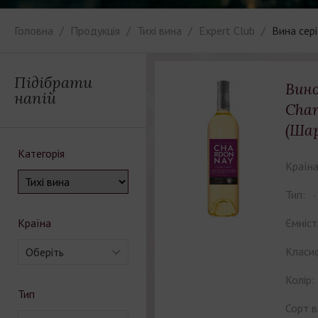
Головна
Продукція
Тихі вина
Expert Club
Вина сері
Підібрати
Вино
напій
Cha
(Шар
Категорія
Країна
Тип:
Країна
Ємніст
Класиф
Оберіть
Колір:
Тип
Сорт в