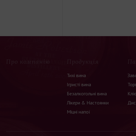
Про компанію
Продукція
Па
Тихі вина
Зав
Ігристі вина
Тор
Безалкогольні вина
Клі
Лікери & Настоянки
Дис
Міцні напої