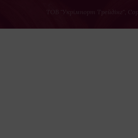
ТОВ "Укрімпорт Трейдінг"
, Co