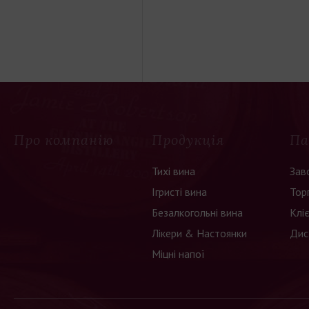
Про компанію
Продукція
Па
Тихі вина
Зав
Ігристі вина
Тор
Безалкогольні вина
Клі
Лікери & Настоянки
Дис
Міцні напої