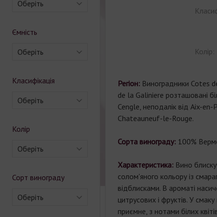
Оберіть
Класиф
Ємність
Колір:
Оберіть
Класифікація
Регіон:
Виноградники Cotes d
de la Galiniere розташовані б
Оберіть
Cengle, неподалік від Aix-en-P
Chateauneuf-le-Rouge.
Колір
Сорта винограду:
100% Верме
Оберіть
Характеристика:
Вино блиску
солом'яного кольору із смар
Сорт винограду
відблисками. В ароматі насич
Оберіть
цитрусових і фруктів. У смаку 
приємне, з нотами білих квіт