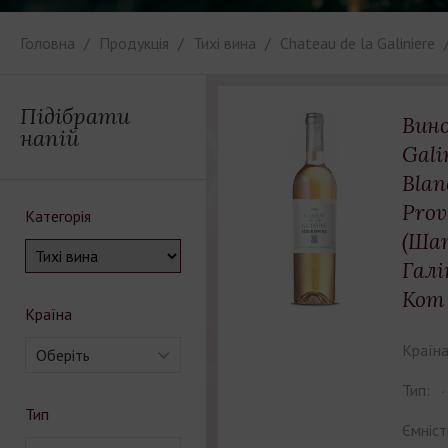
Головна
Продукція
Тихі вина
Chateau de la Galiniere
Підібрати
Вино
напій
Gali
Blan
Prov
Категорія
(Шат
Галі
Кот 
Країна
Країна
Оберіть
Тип:
Тип
Ємніст