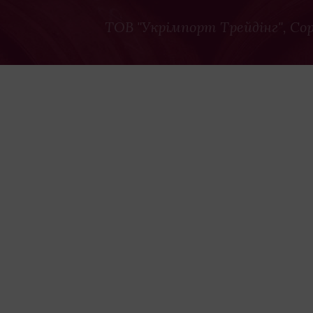
ТОВ "Укрімпорт Трейдінг"
, Co