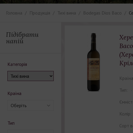
Головна
Продукція
Тихі вина
Bodegas Dios Baco
Се
Підібрати
Хере
напій
Baco
(Хер
Крім
Категорія
Країна
Тип:
Країна
Ємніст
Оберіть
Колір:
Тип
Сорт в