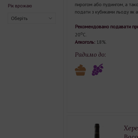
пирогом або пудингом, а так
Рік врожаю
подати з кубиками льоду як а
Оберіть
Рекомендовано
подавати
пр
о
20
С.
Алкоголь:
18%.
Радимо до:
Хере
Baco