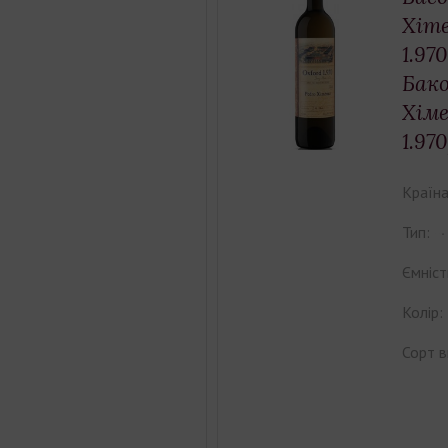
Xime
1.97
Бако
Хім
1.970
Країна
Тип:
Ємніст
Колір:
Сорт в