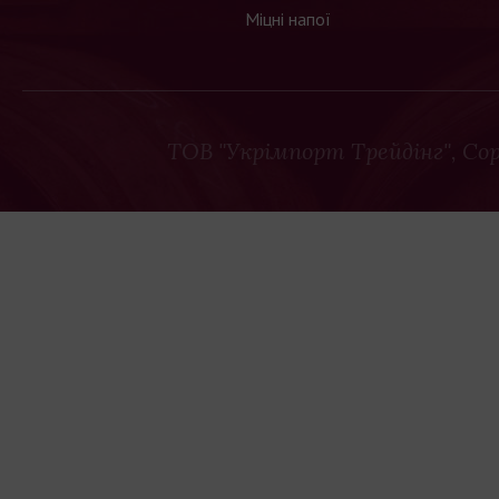
Міцні напої
ТОВ "Укрімпорт Трейдінг"
, Co