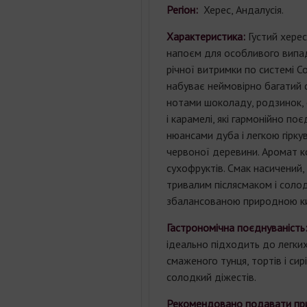
Регіон:
Херес, Андалусія.
Характеристика:
Густий херес
напоєм для особливого випад
річної витримки по системі С
набуває неймовірно багатий 
нотами шоколаду, родзинок, с
і карамелі, які гармонійно по
нюансами дуба і легкою гіркув
червоної деревини. Аромат 
сухофруктів. Смак насичений, м
тривалим післясмаком і солод
збалансованою природною ки
Гастрономічна поєднуваність
ідеально підходить до легких
смаженого тунця, тортів і сир
солодкий діжестів.
Рекомендовано
подавати
пр