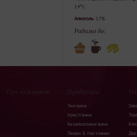
о
14
С.
Алкоголь:
17%.
Радимо до:
Про компанію
Продукція
Па
Тихі вина
Зав
Ігристі вина
Тор
Безалкогольні вина
Клі
Лікери & Настоянки
Дис