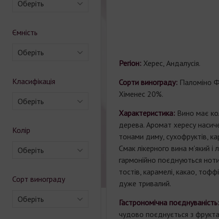
Оберіть
Ємність
Оберіть
Регіон:
Херес, Андалусія.
Класифікація
Сорти винограду:
Паломіно Ф
Хіменес 20%.
Оберіть
Характеристика:
Вино має ко
дерева. Аромат хересу насиче
Колір
тонами диму, сухофруктів, кар
Смак лікерного вина м'який і л
Оберіть
гармонійно поєднуються ноти
тостів, карамелі, какао, тоффі 
Сорт винограду
дуже тривалий.
Оберіть
Гастрономічна поєднуваність
чудово поєднується з фрукта