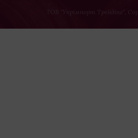
ТОВ "Укрімпорт Трейдінг"
, Co