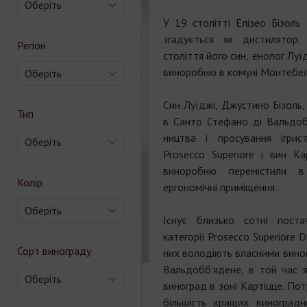
Оберіть
У 19 столітті Елізео Бізоль
згадується як дистилятор
Регіон
століття його син, енолог Луї
виноробню в комуні Монтебел
Оберіть
Син Луїджі, Джустино Бізоль
Тип
в Санто Стефано ді Вальдо
ництва і просування ігрис
Оберіть
Prosecco Superiore і вин Ка
виноробню перемістили в
Колір
ергономічні приміщення.
Оберіть
Існує близько сотні поста
категорії Prosecco Superiore 
Сорт винограду
них володіють власними вино
Вальдобб'ядене, в той час
Оберіть
виноград в зоні Картіцце. По
більшість кращих виноград