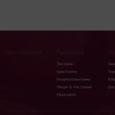
Про компанію
Продукція
Па
Тихі вина
Зав
Ігристі вина
Тор
Безалкогольні вина
Клі
Лікери & Настоянки
Дис
Міцні напої