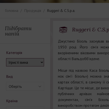
Головна
Продукція
Ruggeri & C.S.p.a.
Підібрати
Ruggeri & C.S.p
напій
Джустино Бізоль заснував 
1950 році. Його сім'я мож
Категорія
вкоріненими віковими винор
області Вальдобб'ядене.
Місце під назвою Каса Бізоль
нок сім'ї Бізоль») можна зн
Вид
картах області, в самому її се
Оберіть
Картіцце. Це те місце, де вих
публічних архівах майн
документах, сім'я Бізо
Країна
виноробством протягом декіль