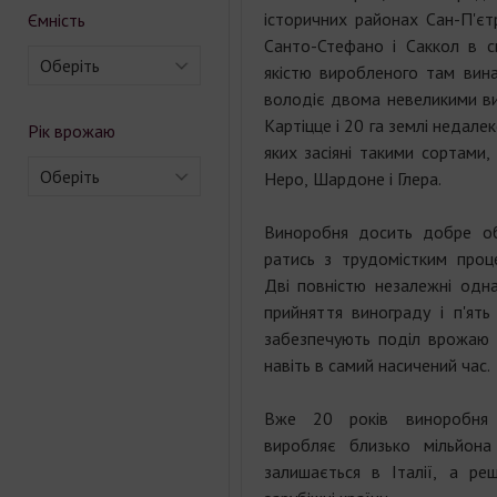
історичних районах Сан-П'єт
Ємність
Санто-Стефано і Саккол в с
Оберіть
якістю виробленого там вина
володіє двома невеликими ви
Картіцце і 20 га землі недале
Рік врожаю
яких засіяні такими сортами,
Оберіть
Неро, Шардоне і Глера.
Виноробня досить добре о
ратись з трудомістким про
Дві повністю незалежні одна
прийняття винограду і п'ять
забезпечують поділ врожаю р
навіть в самий насичений час.
Вже 20 років виноробня 
виробляє близько мільйон
залишається в Італії, а ре