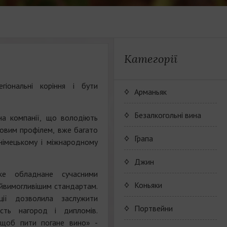
Категорії
іональні коріння і бути
Арманьяк
Безалкогольні вина
ина компанії, що володіють
ковим профілем, вже багато
JP. Chenet Alcohol Free
Грапа
 німецькому і міжнародному
Arthur Merz Alcohol Free
Серия вин JP. Chenet
Джин
Alcohol Free
яке обладнане сучасними
Appalina Alcohol Free
Серия вин Arthur Metz
Коньяки
айвимогливішим стандартам.
Alcohol Free
кції дозволила заслужити
Серия вин Appalina
Коньячный Дом Camus
Портвейни
ість нагород і дипломів.
Alcohol Free
 щоб пити погане вино» -