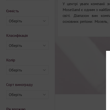
У центрі уваги компанії з
Moselland є одним з найбіл
Ємність
світі. Діапазон вин комп
Оберіть
основних регіони: Мозель,
Класифікація
Оберіть
Колір
Оберіть
Сорт винограду
Оберіть
Рік врожаю