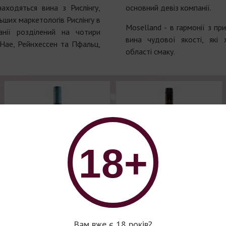
находяться вина з Рислінгу,
основний девіз компанії.
ьших маркетологів Рислінгу в
Мoselland - в гармонії з п
анії розділений на чотири
вина чудової якості, які 
 Нае, Рейнхессен та Пфальц,
області смаку.
18+
Вино серії Moselland
Вино серії Moselland
Goldschild
Вам вже є 18 років?