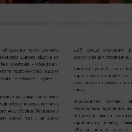
і об'єднання трьох великих
щоб краще висловити рег
творилася широко відома на
зрозумілим для споживача,.
бна компанія «Мoselland».
Завдяки чудовій якості, в
ліття підприємство відоме
характерним та чітким сма
існим німецьким сухим і
років високо цінуються на
ринку.
осягти максимального рівня
Виробництво компанії, 
ції з боку покупця, компанія
технологіями, відповідає н
го часу зберігає бездоганну
Відданість якості проду
ому ринку, так і на ринку
виробництву велику кільк
«Життя занадто коротке,