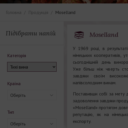
Головна
Продукція
Мoselland
Підібрати напій
Мoselland
У 1969 році, в результат
німецьких кооперативів, у
Категорія
сьогоднішній день виноро
Уже більш ніж чверть сто
завдяки своїм високояк
напівсолодким винам.
Країна
Поставивши собі за мету д
Оберіть
задоволення завдяки продук
«Мoselland» протягом довго
Тип
репутацію, як на німецьк
експорту.
Оберіть