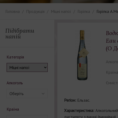
Головна
Продукція
Міцні напої
Горілка
Горілка A.M
Підібрати
Водк
напій
Eau 
(О Д
Категорія
Алкого
Країна
Алкоголь
Ємніст
Оберіть
Регіон:
Ельзас.
Країна
Характеристика:
Алкогольний 
дистиляту з вишні (вишнівка)