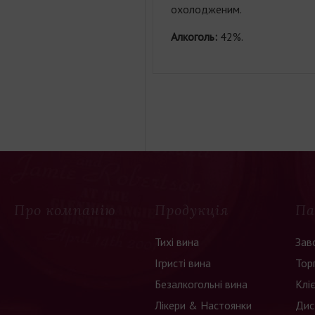
охолодженим.
Алкоголь:
42%.
Про компанію
Продукція
Па
Тихі вина
Зав
Ігристі вина
Тор
Безалкогольні вина
Клі
Лікери & Настоянки
Дис