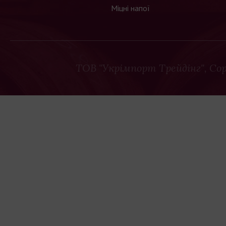
Міцні напої
ТОВ "Укрімпорт Трейдінг"
, Co