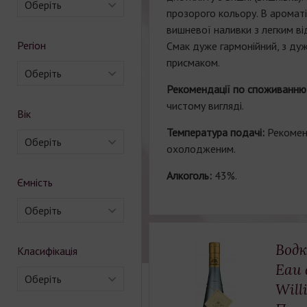
Оберіть
прозорого кольору. В ароматі
вишневої наливки з легким ві
Регіон
Смак дуже гармонійний, з ду
присмаком.
Оберіть
Рекомендації по споживанню
чистому вигляді.
Вік
Температура подачі:
Рекомен
Оберіть
охолодженим.
Алкоголь:
43%.
Ємність
Оберіть
Водк
Класифікація
Eau 
Оберіть
Will