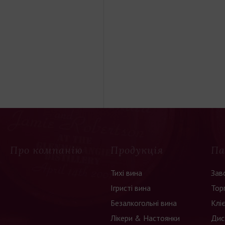
Про компанію
Продукція
Па
Тихі вина
Зав
Ігристі вина
Тор
Безалкогольні вина
Клі
Лікери & Настоянки
Дис