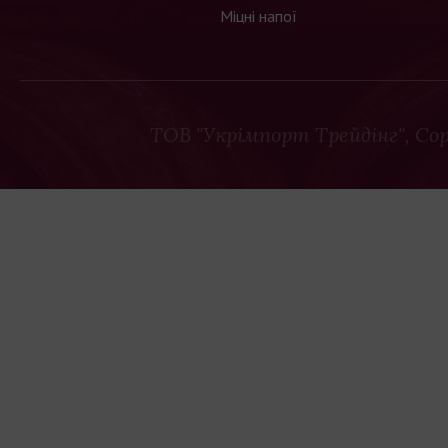
Міцні напої
ТОВ "Укрімпорт Трейдінг"
, Co