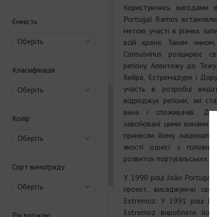
Користуючись вигодами в
Portugal Ramos встановлює
Ємність
метою участі в різних зап
Оберіть
всій країні. Таким чино
Consulvinus розширює с
регіону Алентежу до Тежу
Класифікація
Бейра, Естремадури і Дору
участь в розробці видат
Оберіть
відроджує регіони, які с
вина і споживачів. Дося
Колір
завойовані цими винами пр
принесли йому національн
Оберіть
якості однієї з головних
розвиток португальських ви
Сорт винограду
У 1990 році João Portugal
Оберіть
проект, висаджуючи свої
Estremoz. У 1991 році Jo
Estremoz виробляти його 
Рік врожаю