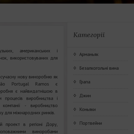
Категорії
зьких, американських і
Арманьяк
чок, використовуваних для
Безалкогольні вина
 сучасну нову виноробню як
JP. Chenet Alcohol Free
Грапа
oão Portugal Ramos є
норобня є найвидатнішою в
Arthur Merz Alcohol Free
Wine Series JP. Chenet
Джин
м процесів виробництва і
Alcohol Free
 компанії - виробництво
Appalina Alcohol Free
Wine series Arthur Metz
Коньяки
жу для міжнародних ринків.
Alcohol Free
Wine series Appalina
Maison Camus
Портвейни
й проект в регіоні Дору,
Alcohol Free
оповажними виноробами