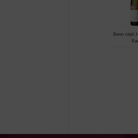
Вино серії 
Ra