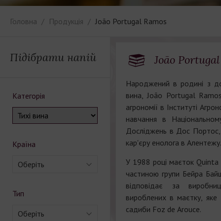
Головна
Продукція
João Portugal Ramos
Підібрати напій
João Portuga
Народжений в родині з до
вина, João Portugal Ramos
Категорія
агрономії в Інституті Агроно
навчання в Національном
Досліджень в Дос Портос, 
кар'єру енолога в Алентежу
Країна
У 1988 році маєток Quinta 
Оберіть
частиною групи Бейра Байш
відповідає за виробни
Тип
вироблених в маєтку, яке
садиби Foz de Arouce.
Оберіть