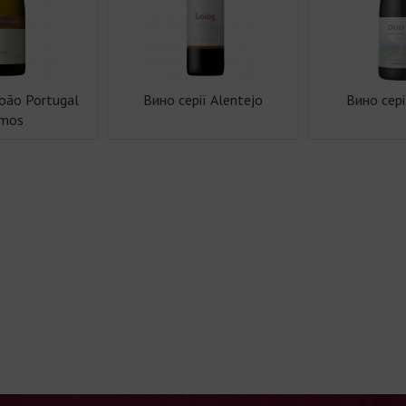
João Portugal
Вино серії Alentejo
Вино сер
mos