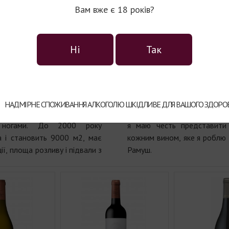
Створення вина - це мистец
танта винороба в основних
Вам вже є 18 років?
протягом багатьох століт
алії.
вино це результат випадко
992 роком. У наступні роки
якості винороба навчив 
Ні
Так
ендованих будівлях. У 1997
природу землі, з якої воно
новому маєтку в перший раз.
створює. Уміння, досвід і
 реконструкція виноробні
поліпшити, з високим рівнем
a Santa, сучасне гармонійно
впливають на особистість в
ртугальськими виноробними
природньому потенціалу 
НАДМІРНЕ СПОЖИВАННЯ АЛКОГОЛЮ ШКІДЛИВЕ ДЛЯ ВАШОГО ЗДОРОВ
на все ще при виробництві
області, шляхом створення в
ю ногами. До 2000 року
я маю честь представити
 і становить 9000 м2, має
кожним вином, яке я роблю 
ії, площа розливу і підвали з
Рамуш.