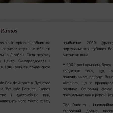
l Ramos
вгою історією виробництва
приблизно 2000 францу
 отримав ступінь в області
португальських дубових бо
мії в Лісабоні. Після періоду
витримки вина.
у Центрі Виноградарства і
У 2004 році компанія будує
в 1980 році він почав свою
свідчення того, що J
.
прихильником регіону. Ви
de Foz de Arouce в Лузі стає
Almeirim, що є прикладо
а. Тут João Portugal Ramos
розливу. Основний фокус
цтво і дистрибуцію вин,
преміальних вин в регіоні Те
 належить його тестю графу
The Duorum - інноваційни
створений двома висок