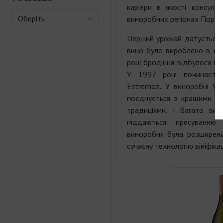
кар'єри в якості консуль
Оберіть
виноробних регіонах Португ
Перший урожай датується 1
вино було вироблено в ор
році бродіння відбулося в 
У 1997 році починається
Estremoz. У виноробні Vil
поєднується з кращими по
традиціями, і багато ви
піддаються пресуванн
виноробня була розширена
сучасну технологію вініфікац