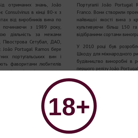
ід отриманих знань, João
Португалії João Portugal 
 Consulvinus в кінці 80-х з
Franco. Вони створили прое
итах від виробників вина по
найвищої якості вина з кр
м, починаючи з 1989 року,
культивуючи більш 150 га
вою діяльність за межами
відібраними сортами виногр
, Півострова Сетубал, ДАО,
У 2010 році був розробл
. João Portugal Ramos бере
Шкоду для міжнародного рин
них португальських вин і
будівництво виноробні в р
тають фаворитами любителів
першого релізу João Portuga
гнуті успіхи і нагороди,
отягом всієї своєї кар'єри,
"Наша мета полягає в том
е і міжнародне визнання в
для португальських вин на
 фігур, відповідальних за
присвоєння тій чи іншій іде
18+
н.
які споживачі можуть покл
запропонувати всім нашим 
 Ramos починає свій власний
вина, які найкращим чи
 перші 5 га виноградників
португальський регіон і
ão Portugal Ramos вибирає
продукції з регіонів Тежу, 
власні вина, після довгої