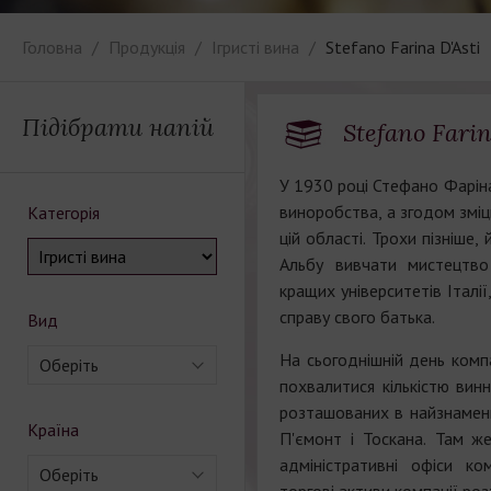
Головна
Продукція
Ігристі вина
Stefano Fаrinа D'Asti
Підібрати напій
Stefano Fаrin
У 1930 році Стефано Фарін
виноробства, а згодом зміцн
Категорія
цій області. Трохи пізніше,
Альбу вивчати мистецтв
кращих університетів Італ
справу свого батька.
Вид
На сьогоднішній день ком
Оберіть
похвалитися кількістю винн
розташованих в найзнамени
Країна
П'ємонт і Тоскана. Там же
адміністративні офіси ком
Оберіть