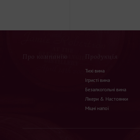
Про компанію
Продукція
Тихі вина
Ігристі вина
Безалкогольні вина
Лікери & Настоянки
Міцні напої