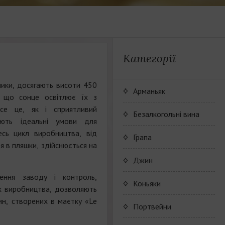
Категорії
ники, досягають висоти 450
Арманьяк
, що сонце освітлює їх з
Все це, як і сприятливий
Безалкогольні вина
юють ідеальні умови для
есь цикл виробництва, від
JP. Chenet Alcohol Free
Грапа
я в пляшки, здійснюється на
Arthur Merz Alcohol Free
Wine Series JP. Chenet
Джин
Alcohol Free
щення заводу і контроль,
Appalina Alcohol Free
Wine series Arthur Metz
Коньяки
ах виробництва, дозволяють
Alcohol Free
вин, створених в маєтку «Le
Wine series Appalina
Maison Camus
Портвейни
Alcohol Free