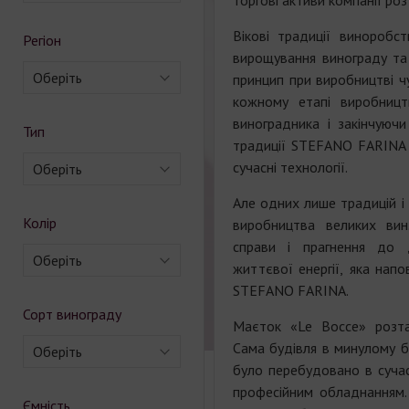
торгові активи компанії роз
Вікові традиції виноробс
Регіон
вирощування винограду та
Оберіть
принцип при виробництві ч
кожному етапі виробницт
виноградника і закінчуюч
Тип
традиції STEFANO FARINA 
сучасні технології.
Оберіть
Але одних лише традицій і
Колір
виробництва великих ви
справи і прагнення до 
Оберіть
життєвої енергії, яка нап
STEFANO FARINA.
Сорт винограду
Маєток «Le Bocce» розташ
Сама будівля в минулому б
Оберіть
було перебудовано в сучас
професійним обладнанням.
Ємність