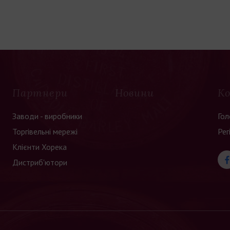
Партнери
Новини
К
Заводи - виробники
Гол
Торгівельні мережі
Рег
Клієнти Хорека
Дистриб'ютори