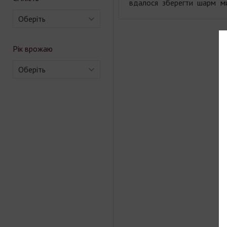
вдалося зберегти шарм ми
Оберіть
Рік врожаю
Оберіть