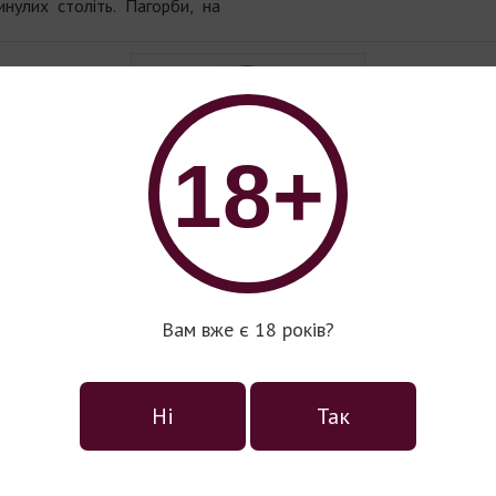
нулих століть. Пагорби, на
18+
Iгристе Вино Stefano
Farina
Вам вже є 18 років?
Ні
Так