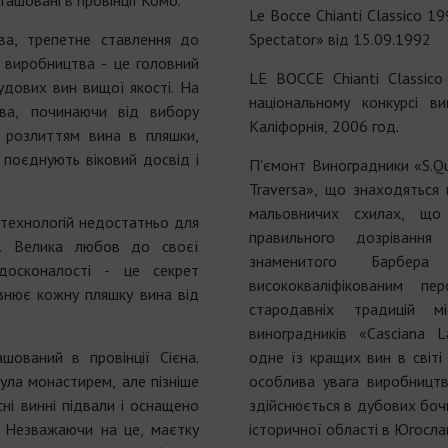
ташовані в провінції Комо.
Le Bocce Chianti Classico 1
тва, трепетне ставлення до
Spectator» від 15.09.1992
 виробництва - це головний
LE BOCCE Chianti Classic
удових вин вищої якості. На
національному конкурсі в
ва, починаючи від вибору
Каліфорнія, 2006 год.
и розлиттям вина в пляшки,
поєднують віковий досвід і
П'ємонт Виноградники «S.Qui
Traversa», що знаходяться 
мальовничих схилах, що
 технологій недостатньо для
правильного дозрівання
н. Велика любов до своєї
знаменитого Барбера 
досконалості - це секрет
висококваліфікованим п
овнює кожну пляшку вина від
стародавніх традицій м
виноградників «Casciana 
ований в провінції Сієна.
одне їз кращих вин в світі
ула монастирем, але пізніше
особлива увага виробництв
ні винні підвали і оснащено
здійснюється в дубових бочк
 Незважаючи на це, маєтку
історичної області в Югослав