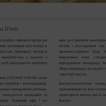
а D'Asti
а всерйоз зайнявся процесом
яких розташовані виноград
ив і розширив свої позиції в
метрів і розташовані так
 його син, Жанкарло, поїхав в
південно-східного боку. 
о виноробства в одному з
мікроклімат зони, створ
ії, щоб продовжити улюблену
вирощування винограду. В
збору винограду до розлитт
території маєтку.
панія STEFANO FARINA може
их погребів і виноградників,
Високотехнологічне осна
тіших виноробних регіонах:
здійснюваний на всіх етап
 знаходяться комерційні та
гарантувати високу якість 
панії. Головний офіс і всі
Bocce».