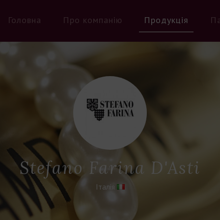
Головна
Про компанію
Продукція
П
Stefano Fаrinа D'Asti
Італія