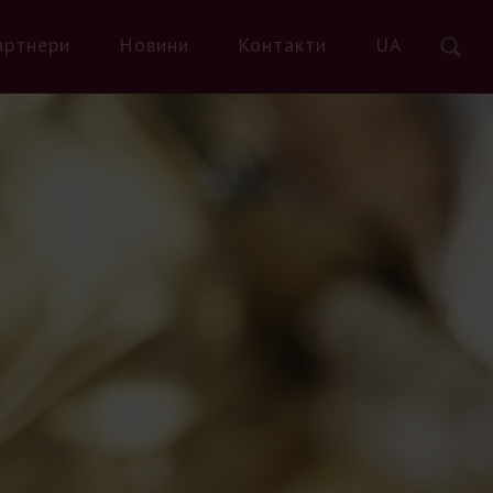
артнери
Новини
Контакти
UA