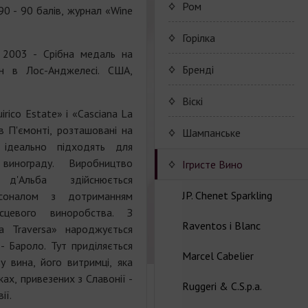
Cognac CAMUS
Porto Valdouro
Ром
990 - 90 балів, журнал «Wine
Серия портвейнов
Navy Island Rum
Горілка
"Porto Valdouro"
o 2003 - Срібна медаль на
(Порто Вальдоро)
Rum series Navy Island
Бренді
ин в Лос-Анджелесі. США,
JP. Chenet Brandy
Віскі
rico Estate» і «Casciana La
в П'ємонті, розташовані на
JP. Chenet Brandy
Шампанське
 ідеально підходять для
 винограду. Виробництво
Champagne Drappier
Iгристе Вино
д'Альба здійснюється
Сhampagne Drappier
JP. Chenet Sparkling
ерсоналом з дотриманням
ісцевого виноробства. З
Champagne series
Raventos i Blanc
Wine series JP. Chenet
La Traversa» народжується
Dreppier Millesime
Sparkling
 - Бароло. Тут приділяється
Marcel Cabelier
Wine series Raventos i
у вина, його витримці, яка
Champagne series Brut
Wine series JP. Chenet
Blanc
ах, привезених з Славонії -
Nature
Ruggeri & C.S.p.a.
Ice Edition
Marcel Cabelier
ії.
Cremant