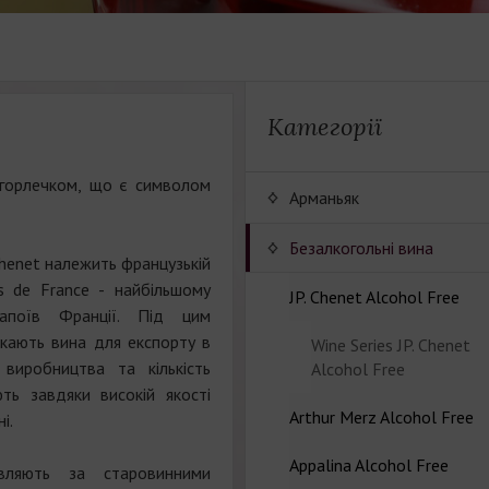
Категорії
 горлечком, що є символом
Арманьяк
Безалкогольні вина
Chenet належить французькій
is de France - найбільшому
JP. Chenet Alcohol Free
напоїв Франції. Під цим
кають вина для експорту в
Wine Series JP. Chenet
 виробництва та кількість
Alcohol Free
ть завдяки високій якості
Arthur Merz Alcohol Free
і.
Appalina Alcohol Free
Wine series Arthur Metz
вляють за старовинними