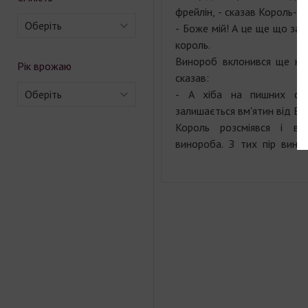
фрейлін, - сказав Король-Со
Оберіть
- Боже мій! А це ще що за в
король.
Винороб вклонився ще ни
Рік врожаю
сказав:
Оберіть
- А хіба на пишних спі
залишається вм'ятин від Ва
Король розсміявся і ве
винороба. З тих пір вина 