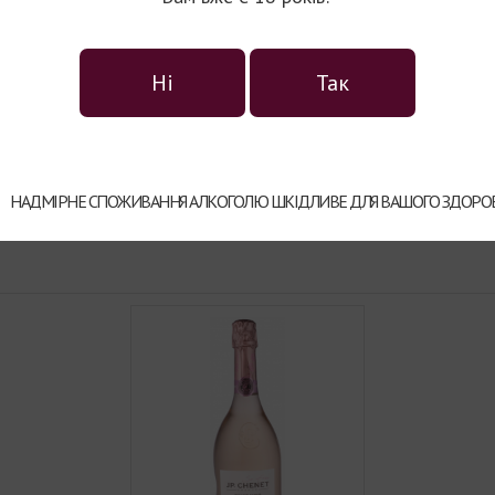
нце.
пляшка крива, вино зручно н
м'ятина ?! - не вгамовувався
Вина марки виробляють з рі
Ні
Так
жче і хитро примружившись
вирощують в Південно-Зах
основному - в провінці
дницях Ваших фрейлін не
асортименті бренду білі, че
ших ніжних дотиків?
та лікери.
НАДМІРНЕ СПОЖИВАННЯ АЛКОГОЛЮ ШКІДЛИВЕ ДЛЯ ВАШОГО ЗДОРОВ
лів нагородити дотепного
від JP.Chenet розливаються