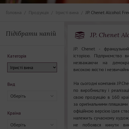
Головна
Продукція
Ігристі вина
JP. Chenet Alcohol Fre
Підібрати напій
JP. Chenet Al
JP. Chenet - французьки
історією. Підприємство ви
Категорія
незважаючи на демократ
високою якістю і незвичайн
На сьогодні компанія JP.Che
Вид
по виробництву і реалізаці
Оберіть
свою продукцію в 160 краї
за оригінальними пляшками 
офіційною версією ідея ств
Країна
належить сучасному худож
Оберіть
не побоявся кинути вик