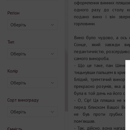
оформлення винних пляшок.
одного разу до столу к
Регіон
подано вино і він звер
горловини.
Оберіть
Вино було чудово, а ось 
Тип
Сонце, який завжди вирі
педантичністю, розсердився
Оберіть
самого винороба.
- Що це таке, пан Шене? 
Колір
тицьнувши пальцем в криву 
Блідий, тремтячий винороб 
Оберіть
прекрасно розумів, яка дол
була в той день на його сто
Сорт винограду
- О, Сір! Ця пляшка не кр
перед блиском Вашої Вели
Оберіть
не був проти грубих ле
пом'якшав.
- Так, дійсно, вона нагаду
Ємність