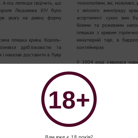
 А ось легенда свідчить, що
технологіями, які, можливо
ороля Людовика XIV було
з якісного винограду кр
нув увагу на дивну форму
асортимент сухих вин б
білими та рожевими напо
пляшках з кривим горлечко
сама пляшка крива. Король-
мініатюрній тарі, в барр
знявся дріб'язковістю та
контейнерах.
 і наказав доставити в Лувр
У 2004 році з'явилася марк
- суворо запитав Людовик,
об'ємом 0,75 та 0,25 л. У 
пляшку.
класичний асортиме
не знав, що відповісти. Він
ароматизованим вином, дл
18+
я чекає на нього. Але удача
Fashion.
роні - його раптом осінило!!!
ива, вона просто схиляється
Головна особливість мар
чності. Людовик XIV ніколи
горлечком і великим тілом.
стощів підданих і трохи
1984 році до випуску першо
У 2005 році на ній з'явила
є мені поклон наших чарівних
бренду для всієї колекції н
Вам вже є 18 років?