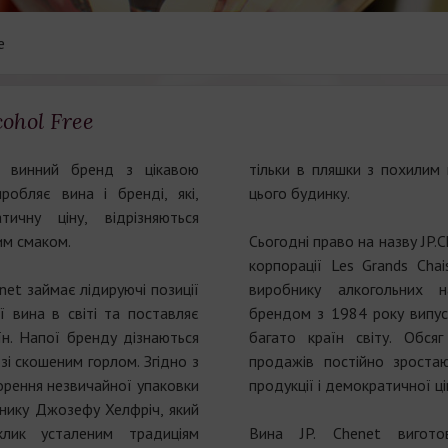
e
cohol Free
й винний бренд з цікавою
тільки в пляшки з похилим
робляє вина і бренді, які,
цього будинку.
ичну ціну, відрізняються
им смаком.
Сьогодні право на назву JP.
корпорації Les Grands Cha
net займає лідируючі позиції
виробнику алкогольних 
ї вина в світі та поставляє
брендом з 1984 року випус
н. Напої бренду дізнаються
багато країн світу. Обсяг
зі скошеним горлом. Згідно з
продажів постійно зростаю
орення незвичайної упаковки
продукції і демократичної цін
нику Джозефу Хелфріч, який
лик усталеним традиціям
Вина JP. Chenet вигото